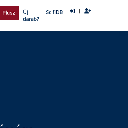
|
Új
ScifiDB
Plusz
darab?