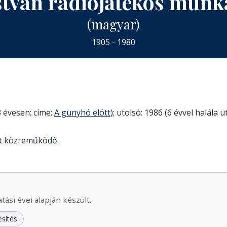
stván rádiójátékos mun
(magyar)
1905 - 1980
 évesen; címe:
A gunyhó elött
); utolsó: 1986 (6 évvel halála 
lt közreműködő.
ási évei alapján készült.
esítés