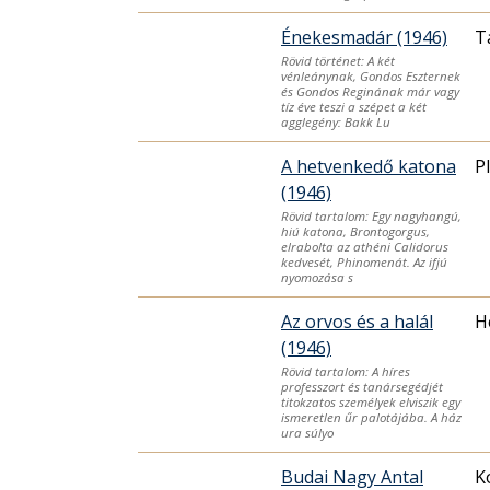
Énekesmadár (1946)
T
Rövid történet: A két
vénleánynak, Gondos Eszternek
és Gondos Reginának már vagy
tíz éve teszi a szépet a két
agglegény: Bakk Lu
A hetvenkedő katona
P
(1946)
Rövid tartalom: Egy nagyhangú,
hiú katona, Brontogorgus,
elrabolta az athéni Calidorus
kedvesét, Phinomenát. Az ifjú
nyomozása s
Az orvos és a halál
H
(1946)
Rövid tartalom: A híres
professzort és tanársegédjét
titokzatos személyek elviszik egy
ismeretlen űr palotájába. A ház
ura súlyo
Budai Nagy Antal
K