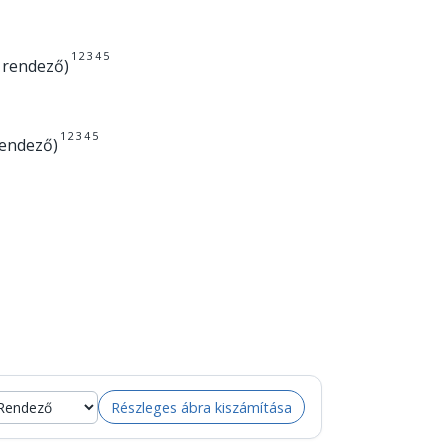
1
2
3
4
5
 rendező)
1
2
3
4
5
rendező)
Részleges ábra kiszámítása