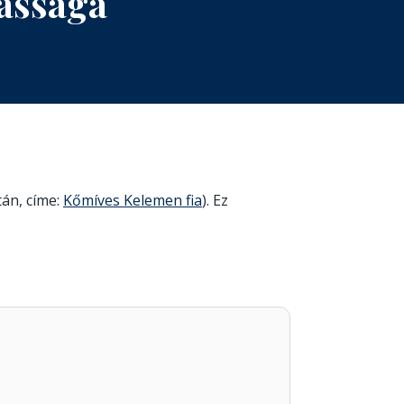
kássága
után, címe:
Kőmíves Kelemen fia
). Ez