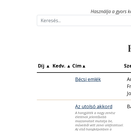
Használja a gyors k
Díj
▲
Kedv.
▲
Cím
▲
Sz
Bécsi emlék
A
F
J
Az utolsó akkord
B
A hangjáték a nagy zenész
életének jelentősebb
mozzanatait mutatja be,
műveiből vett zenei aláfestéssel.
Az első hangképekben a