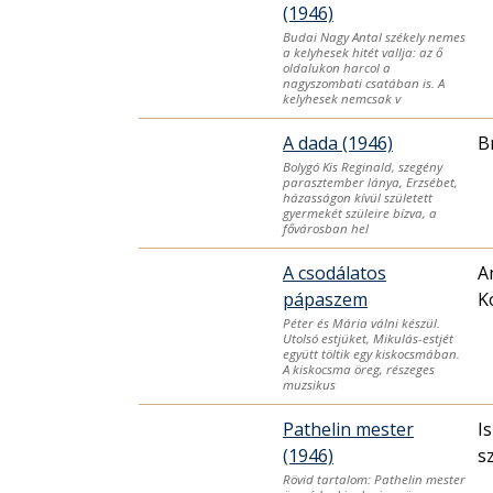
(1946)
Budai Nagy Antal székely nemes
a kelyhesek hitét vallja: az ő
oldalukon harcol a
nagyszombati csatában is. A
kelyhesek nemcsak v
A dada (1946)
B
Bolygó Kis Reginald, szegény
parasztember lánya, Erzsébet,
házasságon kívül született
gyermekét szüleire bízva, a
fővárosban hel
A csodálatos
A
pápaszem
K
Péter és Mária válni készül.
Utolsó estjüket, Mikulás-estjét
együtt töltik egy kiskocsmában.
A kiskocsma öreg, részeges
muzsikus
Pathelin mester
I
(1946)
s
Rövid tartalom: Pathelin mester