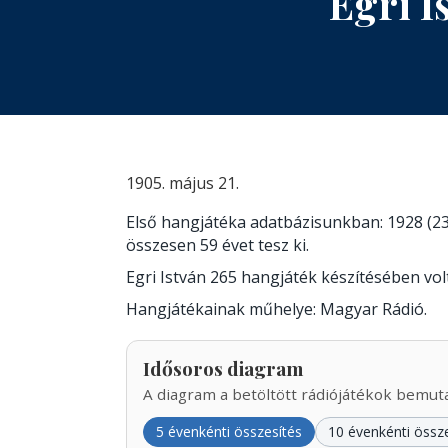
Egri I
1905. május 21.
Első hangjátéka adatbázisunkban: 1928 (23
összesen 59 évet tesz ki.
Egri István 265 hangjáték készítésében vo
Hangjátékainak műhelye: Magyar Rádió.
Idősoros diagram
A diagram a betöltött rádiójátékok bemutat
5 évenkénti összesítés
10 évenkénti össz