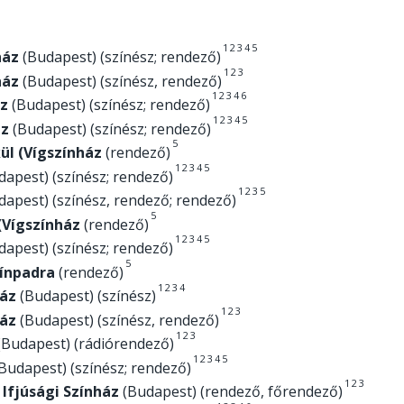
1
2
3
4
5
ház
(Budapest) (színész; rendező)
1
2
3
ház
(Budapest) (színész, rendező)
1
2
3
4
6
z
(Budapest) (színész; rendező)
1
2
3
4
5
áz
(Budapest) (színész; rendező)
5
ül (Vígszínház
(rendező)
1
2
3
4
5
apest) (színész; rendező)
1
2
3
5
apest) (színész, rendező; rendező)
5
(Vígszínház
(rendező)
1
2
3
4
5
apest) (színész; rendező)
5
ínpadra
(rendező)
1
2
3
4
áz
(Budapest) (színész)
1
2
3
áz
(Budapest) (színész, rendező)
1
2
3
(Budapest) (rádiórendező)
1
2
3
4
5
Budapest) (színész; rendező)
1
2
3
 Ifjúsági Színház
(Budapest) (rendező, főrendező)