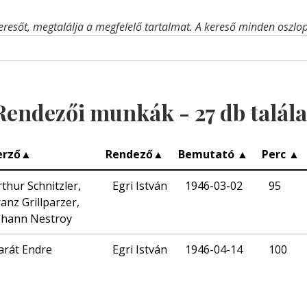
eresőt, megtalálja a megfelelő tartalmat. A kereső minden oszlop 
Rendezői munkák -
27
db talála
erző
▲
Rendező
▲
Bemutató
▲
Perc
▲
rthur Schnitzler,
Egri István
1946-03-02
95
ranz Grillparzer,
ohann Nestroy
arát Endre
Egri István
1946-04-14
100