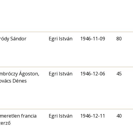
ródy Sándor
Egri István
1946-11-09
80
mbróczy Ágoston,
Egri István
1946-12-06
45
ovács Dénes
smeretlen francia
Egri István
1946-12-11
40
zerző