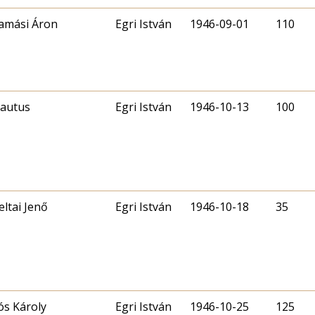
amási Áron
Egri István
1946-09-01
110
lautus
Egri István
1946-10-13
100
eltai Jenő
Egri István
1946-10-18
35
ós Károly
Egri István
1946-10-25
125