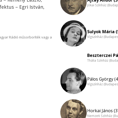
Jókai Színház (Budap
ektus – Egri István,
Sulyok Mária (
Vígszínház (Budapes
Magyar Rádió műsorboríték vagy a
Beszterczei Pá
Thália Színház (Buda
Pálos György (4
Vígszínház (Budapes
Horkai János (3
Nemzeti Színház (B