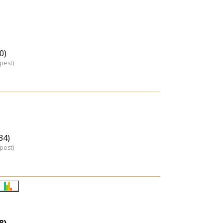
0)
pest)
34)
pest)
Életkori
eloszlás
nagyítása
8)