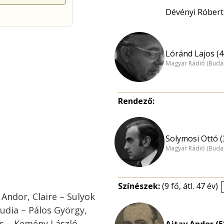
Dévényi Róbert
Lóránd Lajos (4
Magyar Rádió (Buda
Rendező:
Solymosi Ottó (
Magyar Rádió (Buda
Színészek:
(9 fő, átl. 47 év)
 Andor, Claire – Sulyok
Oudia – Pálos György,
s – Kemény László,
Ajtay Andor (5