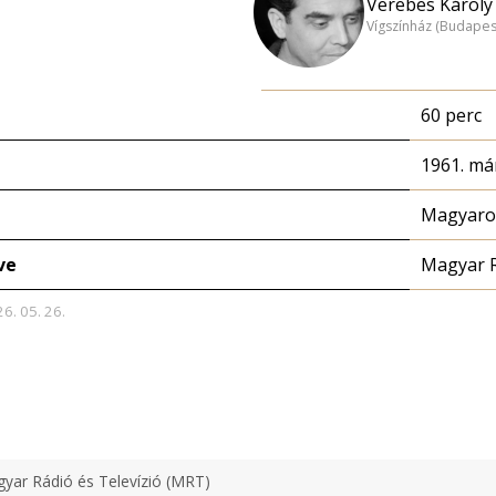
Verebes Károly 
Vígszínház (Budapes
60 perc
1961. már
Magyaror
ve
Magyar 
26. 05. 26.
yar Rádió és Televízió (MRT)