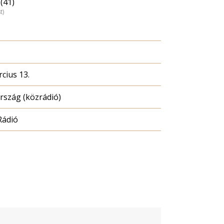
(41)
t)
cius 13.
szág (közrádió)
Rádió