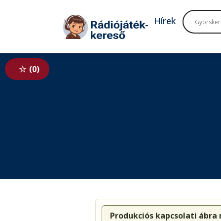
Tovább a navigációhoz
Tovább a tartalomhoz
Hírek
0
Produkciós kapcsolati ábra