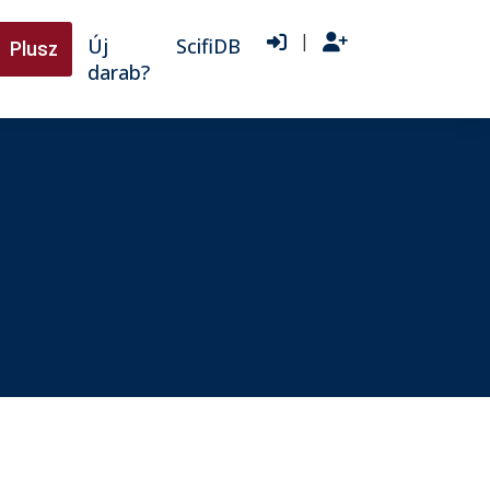
|
Új
ScifiDB
Plusz
darab?