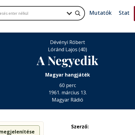
Mutatók
Stat
Dévényi Róbert
Lóránd Lajos (40)
A Negyedik
Magyar hangjáték
60 perc
1961. március 13.
Magyar Rádió
Szerző:
 megjelenítése