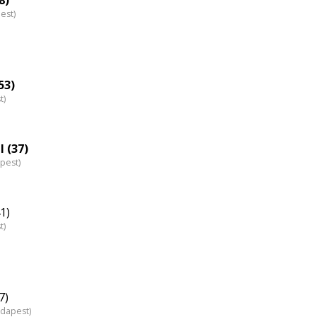
est)
53)
t)
l (37)
pest)
1)
t)
7)
udapest)