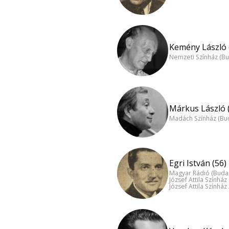
Kemény László 
Nemzeti Színház (B
Márkus László 
Madách Színház (Bu
Egri István (56)
Magyar Rádió (Buda
József Attila Színhá
József Attila Színház