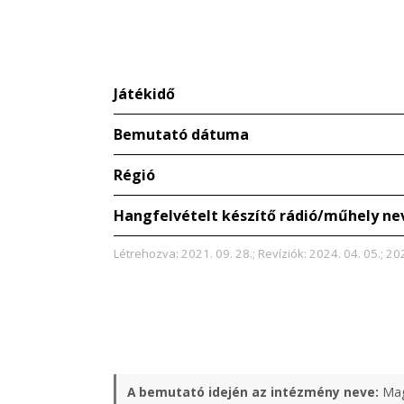
Játékidő
Bemutató dátuma
Régió
Hangfelvételt készítő rádió/műhely ne
Létrehozva: 2021. 09. 28.; Revíziók: 2024. 04. 05.; 20
A bemutató idején az intézmény neve:
Mag