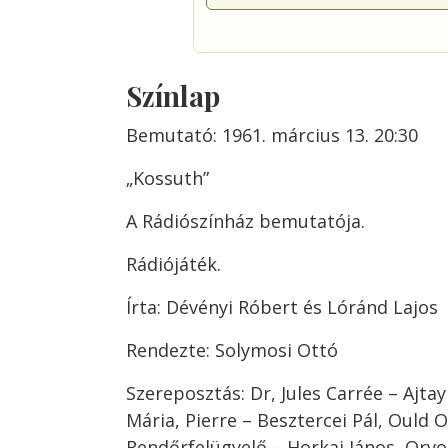
Színlap
Bemutató: 1961. március 13. 20:30
„Kossuth”
A Rádiószínház bemutatója.
Rádiójáték.
Írta: Dévényi Róbert és Lóránd Lajos
Rendezte: Solymosi Ottó
Szereposztás: Dr, Jules Carrée – Ajtay
Mária, Pierre – Besztercei Pál, Ould 
Rendőrfelügyelő – Horkai János, Orvo