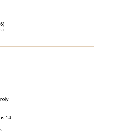
6)
st)
roly
us 14.
ó