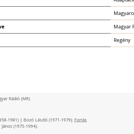
Magyaror
ve
Magyar 
Regény
yar Rádió (MR)
958-1981) | Bozó László (1971-1979);
Forrás
 János (1975-1994);