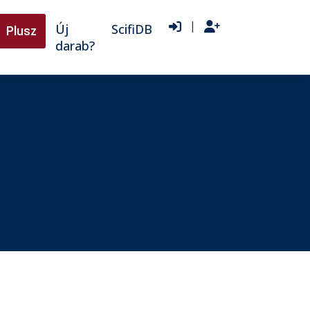
|
Új
ScifiDB
Plusz
darab?