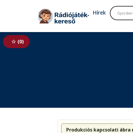
Tovább a navigációhoz
Tovább a tartalomhoz
Hírek
0
Produkciós kapcsolati ábra