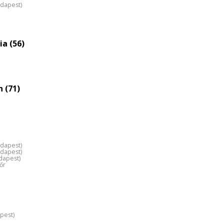
udapest)
a (56)
 (71)
udapest)
udapest)
dapest)
őr
pest)