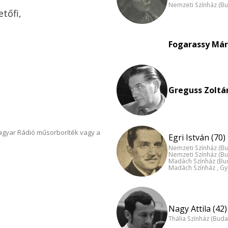
Nemzeti Színház (B
etőfi,
Fogarassy Mári
Greguss Zoltán
Magyar Rádió műsorboríték vagy a
Egri István (70)
Nemzeti Színház (B
Nemzeti Színház (B
Madách Színház (Bu
Madách Színház , Gy
Nagy Attila (42)
Thália Színház (Buda