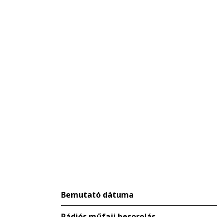
Bemutató dátuma
Rádiós műfaji besorolás