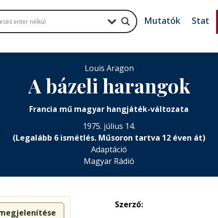
Mutatók
Stat
Louis Aragon
A bázeli harangok
Francia mű magyar hangjáték-változata
1975. július 14.
(Legalább 6 ismétlés. Műsoron tartva 12 éven át)
Adaptáció
Magyar Rádió
Szerző:
 megjelenítése