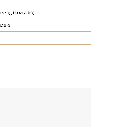
szág (közrádió)
Rádió