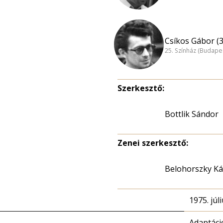
Csíkos Gábor (3
25. Színház (Budape
Szerkesztő:
Bottlik Sándor
Zenei szerkesztő:
Belohorszky Ká
1975. júli
Adaptáci