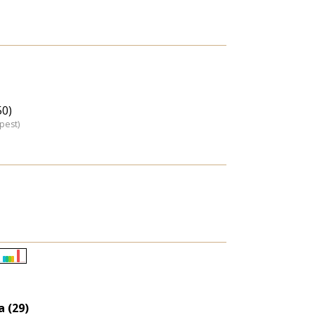
50)
pest)
Életkori
eloszlás
nagyítása
 (29)