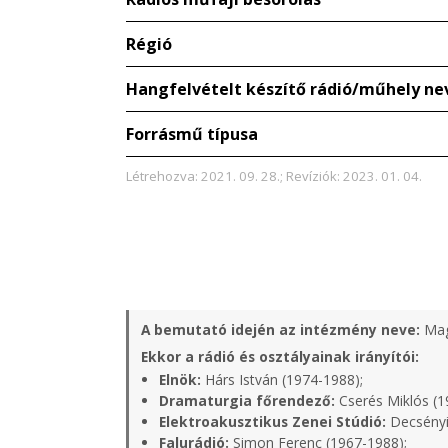
Régió
Hangfelvételt készítő rádió/műhely ne
Forrásmű típusa
Létrehozva: 2021. 09. 28.; Revíziók: 2023. 01. 04.
A bemutató idején az intézmény neve:
Mag
Ekkor a rádió és osztályainak irányítói:
Elnök:
Hárs István (1974-1988);
Dramaturgia főrendező:
Cserés Miklós (1
Elektroakusztikus Zenei Stúdió:
Decsényi
Falurádió:
Simon Ferenc (1967-1988);