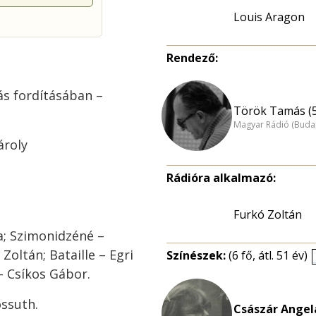
Louis Aragon
Rendező:
ás fordításában –
Török Tamás (
Magyar Rádió (Buda
ároly
Rádióra alkalmazó:
Furkó Zoltán
a; Szimonidzéné –
oltán; Bataille – Egri
Színészek:
(6 fő, átl. 51 év)
 – Csíkos Gábor.
ossuth.
Császár Angela