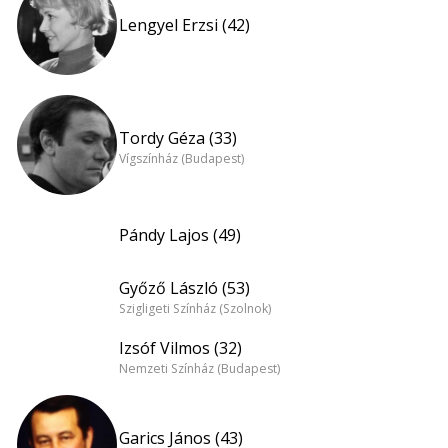
Lengyel Erzsi (42)
Tordy Géza (33)
Vígszínház (Budapest)
Pándy Lajos (49)
Győző László (53)
Szigligeti Színház (Szolnok)
Izsóf Vilmos (32)
Nemzeti Színház (Budapest)
Garics János (43)