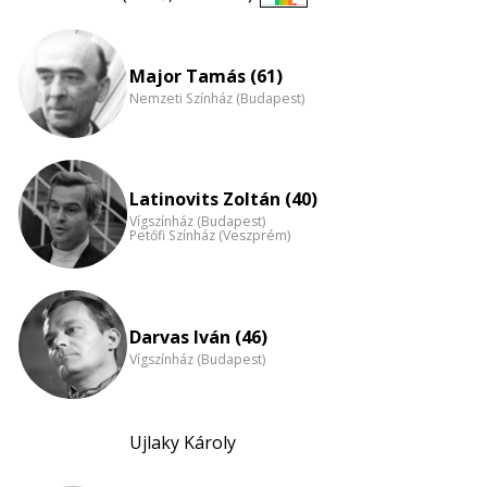
Életkori
eloszlás
nagyítása
Major Tamás (61)
Nemzeti Színház (Budapest)
Latinovits Zoltán (40)
Vígszínház (Budapest)
Petőfi Színház (Veszprém)
Darvas Iván (46)
Vígszínház (Budapest)
Ujlaky Károly