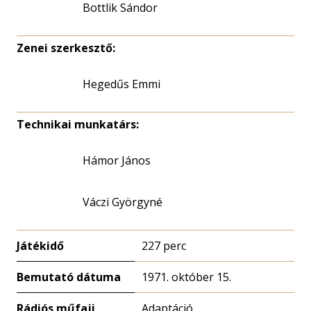
Bottlik Sándor
Zenei szerkesztő:
Hegedűs Emmi
Technikai munkatárs:
Hámor János
Váczi Györgyné
Játékidő
227 perc
Bemutató dátuma
1971. október 15.
Rádiós műfaji
Adaptáció