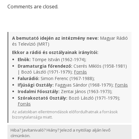
Comments are closed.
A bemutató idején az intézmény neve:
Magyar Rádió
és Televízió (MRT)
Ekkor a rádió és osztályainak irányítói:
Elnök:
Tömpe István (1962-1974);
Dramaturgia főrendező:
Cserés Miklós (1958-1981)
| Bozó László (1971-1979);
Forrás
Falurádió:
Simon Ferenc (1967-1988);
Ifjúsági Osztály:
Faggyas Sándor (1968-1979);
Forrás
Irodalmi Főosztály:
Zentai János (1963-1973);
Szórakoztató Osztály:
Bozó László (1971-1979);
Forrás
Az adatokban ellentmondások előfordulhatnak a források
bizonytalansága miatt.
Hiba? Javítanivaló? Hiány? Jelezd a nyitólap alján levő
címünkön.