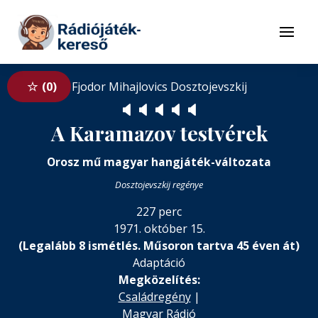
Tovább a navigációhoz
Tovább a tartalomhoz
Menü
0
Fjodor Mihajlovics Dosztojevszkij
🔈
🔈
🔈
🔈
🔈
A Karamazov testvérek
Orosz mű magyar hangjáték-változata
Dosztojevszkij regénye
227 perc
1971. október 15.
(Legalább 8 ismétlés. Műsoron tartva 45 éven át)
Adaptáció
Megközelítés:
Családregény
|
Magyar Rádió