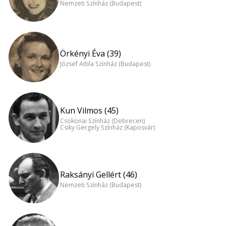
Nemzeti Színház (Budapest)
Örkényi Éva (39)
József Attila Színház (Budapest)
Kun Vilmos (45)
Csokonai Színház (Debrecen)
Csiky Gergely Színház (Kaposvár)
Raksányi Gellért (46)
Nemzeti Színház (Budapest)