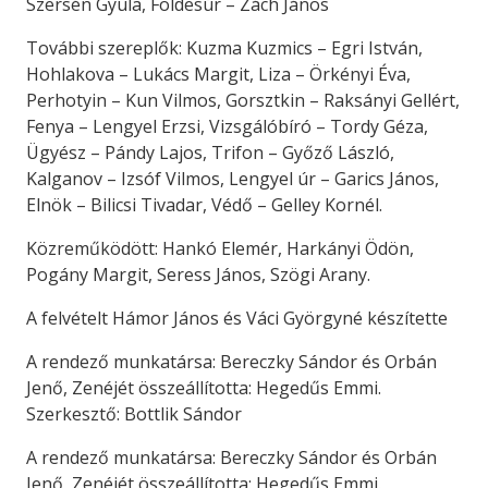
Szersén Gyula, Földesúr – Zách János
További szereplők: Kuzma Kuzmics – Egri István,
Hohlakova – Lukács Margit, Liza – Örkényi Éva,
Perhotyin – Kun Vilmos, Gorsztkin – Raksányi Gellért,
Fenya – Lengyel Erzsi, Vizsgálóbíró – Tordy Géza,
Ügyész – Pándy Lajos, Trifon – Győző László,
Kalganov – Izsóf Vilmos, Lengyel úr – Garics János,
Elnök – Bilicsi Tivadar, Védő – Gelley Kornél.
Közreműködött: Hankó Elemér, Harkányi Ödön,
Pogány Margit, Seress János, Szögi Arany.
A felvételt Hámor János és Váci Györgyné készítette
A rendező munkatársa: Bereczky Sándor és Orbán
Jenő, Zenéjét összeállította: Hegedűs Emmi.
Szerkesztő: Bottlik Sándor
A rendező munkatársa: Bereczky Sándor és Orbán
Jenő, Zenéjét összeállította: Hegedűs Emmi.