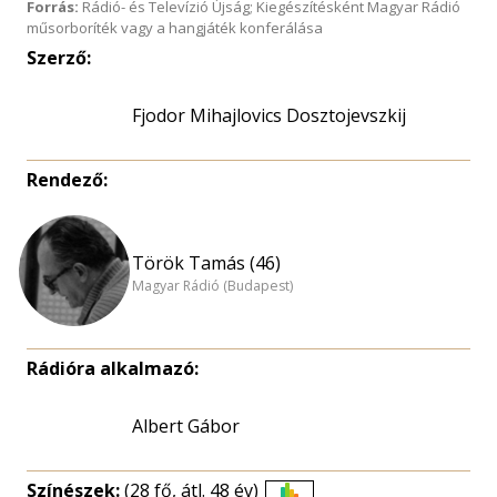
Forrás:
Rádió- és Televízió Újság; Kiegészítésként Magyar Rádió
műsorboríték vagy a hangjáték konferálása
Szerző:
Fjodor Mihajlovics Dosztojevszkij
Rendező:
Török Tamás (46)
Magyar Rádió (Budapest)
Rádióra alkalmazó:
Albert Gábor
Színészek:
(28 fő, átl. 48 év)