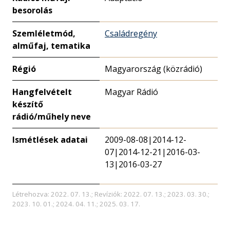
besorolás
Szemléletmód,
Családregény
alműfaj, tematika
Régió
Magyarország (közrádió)
Hangfelvételt
Magyar Rádió
készítő
rádió/műhely neve
Ismétlések adatai
2009-08-08|2014-12-
07|2014-12-21|2016-03-
13|2016-03-27
Létrehozva: 2022. 07. 13.; Revíziók: 2022. 07. 13.; 2023. 03. 30.;
2023. 10. 01.; 2024. 04. 11.; 2025. 03. 17.