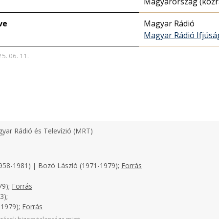
Magyarország (közr
ve
Magyar Rádió
Magyar Rádió Ifjúsá
25. 06. 11.
yar Rádió és Televízió (MRT)
958-1981) | Bozó László (1971-1979);
Forrás
79);
Forrás
3);
-1979);
Forrás