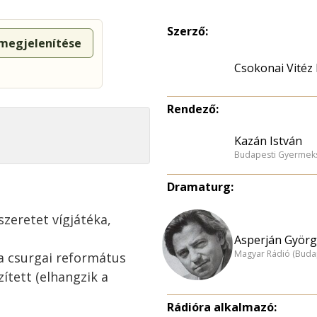
Szerző:
 megjelenítése
Csokonai Vitéz
Rendező:
Kazán István
Budapesti Gyermeks
Dramaturg:
 szeretet vígjátéka,
Asperján Györg
Magyar Rádió (Buda
a csurgai református
tett (elhangzik a
Rádióra alkalmazó: