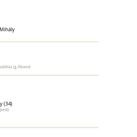
 Mihály
zínház ig.-főrend
y (34)
pest)