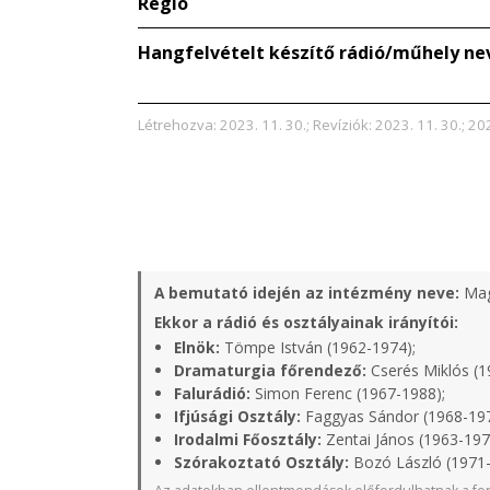
Régió
Hangfelvételt készítő rádió/műhely ne
Létrehozva: 2023. 11. 30.; Revíziók: 2023. 11. 30.; 20
A bemutató idején az intézmény neve:
Mag
Ekkor a rádió és osztályainak irányítói:
Elnök:
Tömpe István (1962-1974);
Dramaturgia főrendező:
Cserés Miklós (1
Falurádió:
Simon Ferenc (1967-1988);
Ifjúsági Osztály:
Faggyas Sándor (1968-19
Irodalmi Főosztály:
Zentai János (1963-197
Szórakoztató Osztály:
Bozó László (1971