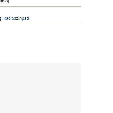
ádió)
gi Rádiószínpad