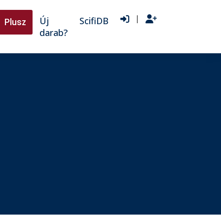
|
Új
ScifiDB
Plusz
darab?