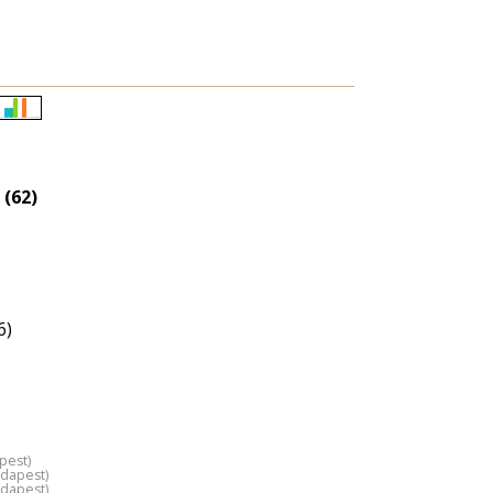
Életkori
eloszlás
nagyítása
 (62)
6)
pest)
udapest)
udapest)