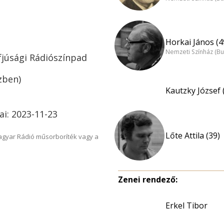
Horkai János (4
Nemzeti Színház (B
Ifjúsági Rádiószínpad
zben)
Kautzky József 
ai: 2023-11-23
Lőte Attila (39)
Magyar Rádió műsorboríték vagy a
Zenei rendező:
Erkel Tibor