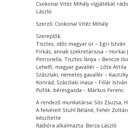
Csokonai Vitéz Mihály vígjátékát rád
László.
Szerző: Csokonai Vitéz Mihály
Szereplők:
Tisztes, idős magyar úr – Egri István
Firkás, annak szekretáriusa – Horkai 
Petronella, Tisztes lánya – Bencze Il
Lehelfi, magyar gavallér – Lőte Attila
Szászlaki, németes gavallér – Kautzky
Konrád, Szászlaki inasa – Fillár István
Pufók, béresgazda – Márkus Ferenc
A rendező munkatársa: Sós Zsuzsa, H
A felvételt Stuhl Béláné, Fehér Zoltá
készítette
Rádióra alkalmazta: Berza László