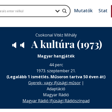
Mutatók
Stat
Csokonai Vitéz Mihály
A kultúra (1973)
🔈
🔈
Magyar hangjáték
44 perc
1973. szeptember 21.
(Legalább 1 ismétlés. Műsoron tartva 50 éven át)
Gyerek- vagy ifjúsági műsor
|
Adaptáció
Magyar Rádió
Magyar Rádió Ifjúsági Rádiószínpad