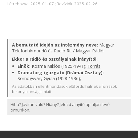
Létrehozva: 2025. 01. 07.; Revíziók: 2025. 02. 26.
A bemutató idején az intézmény neve:
Magyar
Telefonhírmondó és Rádió Rt. / Magyar Rádió
Ekkor a rádió és osztályainak irányítói:
Elnök:
Kozma Miklós (1925-1941);
Forrás
Dramaturg-igazgató (Drámai Osztály):
Somogyváry Gyula (1928-1936);
Az adatokban ellentmondások előfordulhatnak a források
bizonytalansága miatt.
Hiba? Javítanivaló? Hiány? Jelezd a nyitólap alján levő
címünkön.