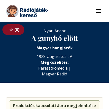
Tovább a navigációhoz
Tovább a tartalomhoz
Menü
0
Nyári Andor
A gunyhó elött
Magyar hangjáték
1928. augusztus 29.
Megközelítés:
Parasztkomédia
|
Magyar Rádió
Produkciós kapcsolati ábra megjelenítése