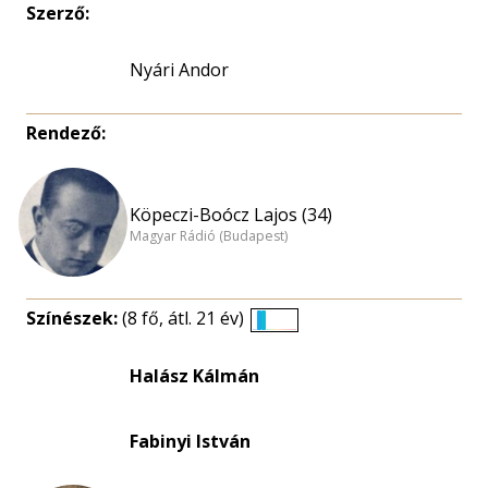
Szerző:
Nyári Andor
Rendező:
Köpeczi-Boócz Lajos (34)
Magyar Rádió (Budapest)
Színészek:
(8 fő, átl. 21 év)
Életkori
eloszlás
Halász Kálmán
nagyítása
Fabinyi István