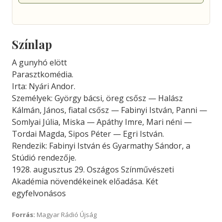
Színlap
A gunyhó elött
Parasztkomédia.
Irta: Nyári Andor.
Személyek: György bácsi, öreg csősz — Halász
Kálmán, János, fiatal csősz — Fabinyi István, Panni —
Somlyai Júlia, Miska — Apáthy Imre, Mari néni —
Tordai Magda, Sipos Péter — Egri István.
Rendezik: Fabinyi István és Gyarmathy Sándor, a
Stúdió rendezője.
1928. augusztus 29. Oszágos Színművészeti
Akadémia növendékeinek előadása. Két
egyfelvonásos
Forrás:
Magyar Rádió Újság