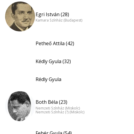
Egri István (28)
Kamara Színház (Budapest)
Petheő Attila (42)
Kédly Gyula (32)
Rédly Gyula
Both Béla (23)
Nemzeti Színház (Miskolc)
Nemzeti Színház (?) (Miskolc)
Fehér Gyula (54)