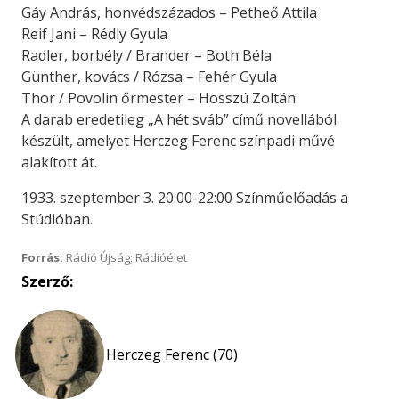
Gáy András, honvédszázados – Petheő Attila
Reif Jani – Rédly Gyula
Radler, borbély / Brander – Both Béla
Günther, kovács / Rózsa – Fehér Gyula
Thor / Povolin őrmester – Hosszú Zoltán
A darab eredetileg „A hét sváb” című novellából
készült, amelyet Herczeg Ferenc színpadi művé
alakított át.
1933. szeptember 3. 20:00-22:00 Színműelőadás a
Stúdióban.
Forrás:
Rádió Újság; Rádióélet
Szerző:
Herczeg Ferenc (70)