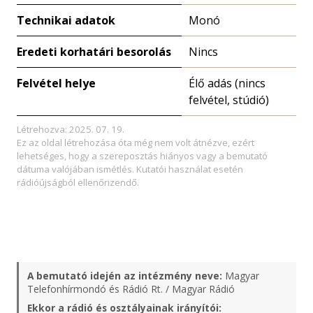
Technikai adatok
Monó
Eredeti korhatári besorolás
Nincs
Felvétel helye
Élő adás (nincs
felvétel, stúdió)
Létrehozva: 2025. 07. 19.
Ez az oldal létrehozása óta még nem volt átnézve, ezért
lehetséges, hogy a szereposztás hiányos vagy a bemutató
dátuma valójában ismétlés. Kutatói használat esetén
rádióújságból ellenőrizendő.
A bemutató idején az intézmény neve:
Magyar
Telefonhírmondó és Rádió Rt. / Magyar Rádió
Ekkor a rádió és osztályainak irányítói: