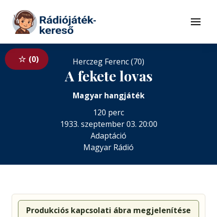
Tovább a navigációhoz
Tovább a tartalomhoz
Menü
0
Herczeg Ferenc (70)
A fekete lovas
Magyar hangjáték
120 perc
1933. szeptember 03. 20:00
Adaptáció
Magyar Rádió
Produkciós kapcsolati ábra megjelenítése