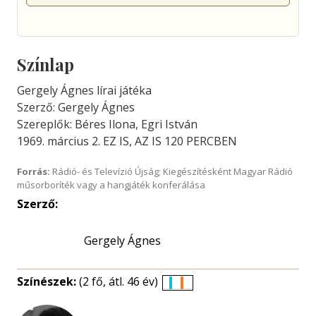
Színlap
Gergely Ágnes lírai játéka
Szerző: Gergely Ágnes
Szereplők: Béres Ilona, Egri István
1969. március 2. EZ IS, AZ IS 120 PERCBEN
Forrás:
Rádió- és Televízió Újság; Kiegészítésként Magyar Rádió
műsorboríték vagy a hangjáték konferálása
Szerző:
Gergely Ágnes
Színészek:
(2 fő, átl. 46 év)
Életkori
eloszlás