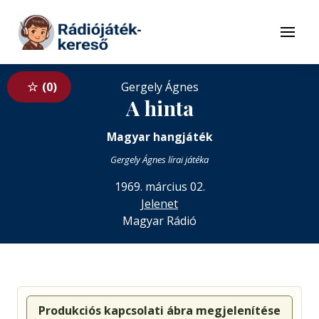
Tovább a navigációhoz
Tovább a tartalomhoz
Menü
0
Gergely Ágnes
A hinta
Magyar hangjáték
Gergely Ágnes lírai játéka
1969. március 02.
Jelenet
Magyar Rádió
Produkciós kapcsolati ábra megjelenítése