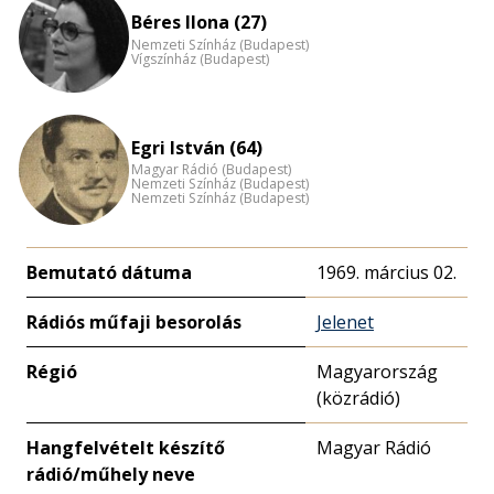
nagyítása
Béres Ilona (27)
Nemzeti Színház (Budapest)
Vígszínház (Budapest)
Egri István (64)
Magyar Rádió (Budapest)
Nemzeti Színház (Budapest)
Nemzeti Színház (Budapest)
Bemutató dátuma
1969. március 02.
Rádiós műfaji besorolás
Jelenet
Régió
Magyarország
(közrádió)
Hangfelvételt készítő
Magyar Rádió
rádió/műhely neve