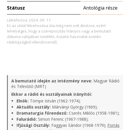
Státusz
Antológia része
Létrehozva: 2024. 09. 17.
Ez az oldal létrehozása óta még nem volt átnézve, ezért
lehetséges, hogy a szereposztás hiányos vagy a bemutató
dátuma valójában ismétlés. Kutatói használat esetén
rádióújságból ellenőrizendő.
A bemutató idején az intézmény neve:
Magyar Rádió
és Televízió (MRT)
Ekkor a rádió és osztályainak irányítói:
Elnök:
Tömpe István (1962-1974);
Aktuális osztály:
Márványi György (1969);
Dramaturgia főrendező:
Cserés Miklós (1958-1981);
Falurádió:
Simon Ferenc (1967-1988);
Ifjúsági Osztály:
Faggyas Sándor (1968-1979);
Forrás