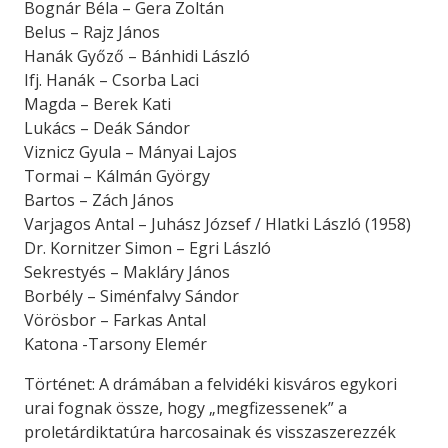
Bognár Béla – Gera Zoltán
Belus – Rajz János
Hanák Győző – Bánhidi László
Ifj. Hanák – Csorba Laci
Magda – Berek Kati
Lukács – Deák Sándor
Viznicz Gyula – Mányai Lajos
Tormai – Kálmán György
Bartos – Zách János
Varjagos Antal – Juhász József / Hlatki László (1958)
Dr. Kornitzer Simon – Egri László
Sekrestyés – Makláry János
Borbély – Siménfalvy Sándor
Vörösbor – Farkas Antal
Katona -Tarsony Elemér
Történet: A drámában a felvidéki kisváros egykori
urai fognak össze, hogy „megfizessenek” a
proletárdiktatúra harcosainak és visszaszerezzék