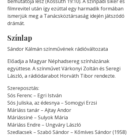
bemutatója lesz (Kossuth 19:10). A színpadi siker és
filmrevitel után így ezúttal egy harmadik formában
ismerjük meg a Tanácsköztársaság idején játszódó
drámát.
Színlap
Sándor Kálmán színművének rádióváltozata
Előadja a Magyar Néphadsereg színházának
együttese. A színművet Várkonyi Zoltán és Seregi
László, a rádiódarabot Horváth Tibor rendezte.
Szereposztás:
Sós Ferenc – Egri István
Sós Juliska, az édesnya – Somogyi Erzsi
Máriáss tanár – Ajtay Andor
Máriássiné – Sulyok Mária
Máriáss Endre – Ungváry László
Szedlacsek – Szabó Sándor – Kőmíves Sándor (1958)