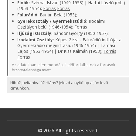
Elnök:
Szirmai István (1949-1953) | Hartai László (mb.)
(1953-1954);
Forrás
Forrás
Falurádió:
Burián Béla (1953);
Gyerekosztály / Gyermekstúdió:
Irodalmi
Osztályon belül (1946-1954);
Forrás
Ifjúsági Osztály:
Sándor György (1950-1957);
Irodalmi Osztály:
Képes Géza - Falurádió indítója, a
Gyermekrádió megindítása. (1946-1954) | Tamási
Lajos (1953-1954) | Dr Kiss Kálmán (1953);
Forrás
Forrás
Az adatokban ellentmondások előfordulhatnak a források
bizonytalansága miatt.
Hiba? Javítanivaló? Hiány? Jelezd a nyitólap alján levő
címünkön.
© 2026 All rights reserved.