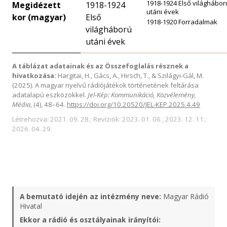
1918-1924 Első világhábor
Megidézett
1918-1924
utáni évek
kor (magyar)
Első
1918-1920 Forradalmak
világháború
utáni évek
A táblázat adatainak és az Összefoglalás résznek a
hivatkozása:
Hargitai, H., Gács, A., Hirsch, T., & Szilágyi-Gál, M.
(2025). A magyar nyelvű rádiójátékok történetének feltárása
adatalapú eszközökkel.
Jel-Kép: Kommunikáció, Közvélemény,
Média
, (4), 48–64.
https://doi.org/10.20520/JEL-KEP.2025.4.49
Létrehozva: 2021. 09. 28.; Revíziók: 2023. 01. 06.; 2023. 12. 11.;
2026. 04. 29.
A bemutató idején az intézmény neve:
Magyar Rádió
Hivatal
Ekkor a rádió és osztályainak irányítói: