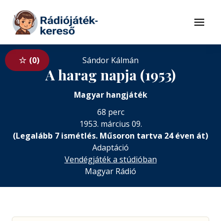
Tovább a navigációhoz
Tovább a tartalomhoz
Menü
0
Sándor Kálmán
A harag napja (1953)
Magyar hangjáték
68 perc
1953. március 09.
(Legalább 7 ismétlés. Műsoron tartva 24 éven át)
Adaptáció
Vendégjáték a stúdióban
Magyar Rádió