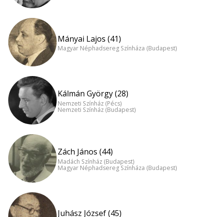
Mányai Lajos (41)
Magyar Néphadsereg Színháza (Budapest)
Kálmán György (28)
Nemzeti Színház (Pécs)
Nemzeti Színház (Budapest)
Zách János (44)
Madách Színház (Budapest)
Magyar Néphadsereg Színháza (Budapest)
Juhász József (45)