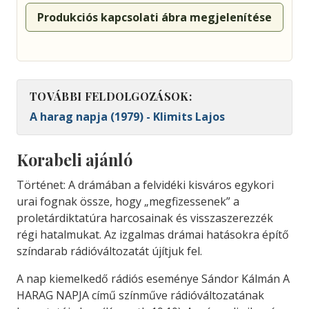
Produkciós kapcsolati ábra megjelenítése
TOVÁBBI FELDOLGOZÁSOK:
A harag napja (1979) - Klimits Lajos
Korabeli ajánló
Történet: A drámában a felvidéki kisváros egykori
urai fognak össze, hogy „megfizessenek” a
proletárdiktatúra harcosainak és visszaszerezzék
régi hatalmukat. Az izgalmas drámai hatásokra építő
színdarab rádióváltozatát újítjuk fel.
A nap kiemelkedő rádiós eseménye Sándor Kálmán A
HARAG NAPJA című színműve rádióváltozatának