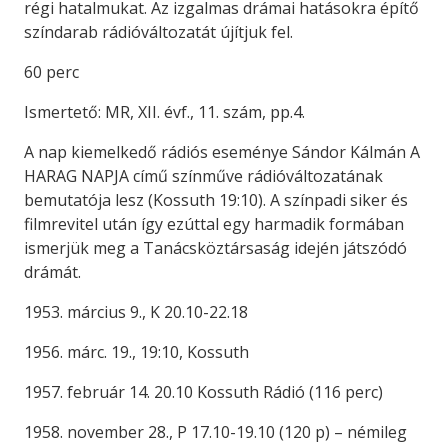
régi hatalmukat. Az izgalmas drámai hatásokra építő
színdarab rádióváltozatát újítjuk fel.
60 perc
Ismertető: MR, XII. évf., 11. szám, pp.4.
A nap kiemelkedő rádiós eseménye Sándor Kálmán A
HARAG NAPJA című színműve rádióváltozatának
bemutatója lesz (Kossuth 19:10). A színpadi siker és
filmrevitel után így ezúttal egy harmadik formában
ismerjük meg a Tanácsköztársaság idején játszódó
drámát.
1953. március 9., K 20.10-22.18
1956. márc. 19., 19:10, Kossuth
1957. február 14. 20.10 Kossuth Rádió (116 perc)
1958. november 28., P 17.10-19.10 (120 p) – némileg