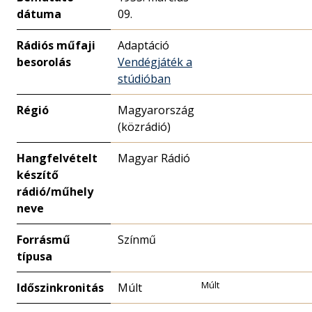
dátuma
09.
Rádiós műfaji
Adaptáció
besorolás
Vendégjáték a
stúdióban
Régió
Magyarország
(közrádió)
Hangfelvételt
Magyar Rádió
készítő
rádió/műhely
neve
Forrásmű
Színmű
típusa
Múlt
Időszinkronitás
Múlt