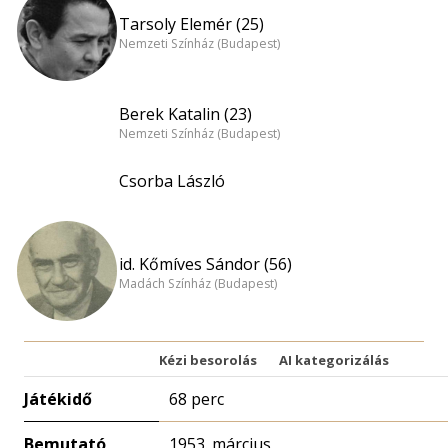
Tarsoly Elemér (25)
Nemzeti Színház (Budapest)
Berek Katalin (23)
Nemzeti Színház (Budapest)
Csorba László
id. Kőmíves Sándor (56)
Madách Színház (Budapest)
Kézi besorolás
AI kategorizálás
Játékidő
68 perc
Bemutató
1953. március