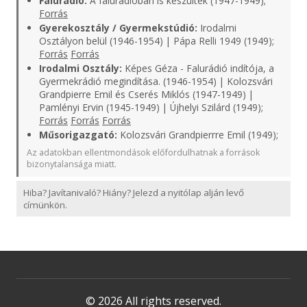
Falurádió:
A falurádióban is készültek (1947-1949);
Forrás
Gyerekosztály / Gyermekstúdió:
Irodalmi
Osztályon belül (1946-1954) | Pápa Relli 1949 (1949);
Forrás
Forrás
Irodalmi Osztály:
Képes Géza - Falurádió indítója, a
Gyermekrádió megindítása. (1946-1954) | Kolozsvári
Grandpierre Emil és Cserés Miklós (1947-1949) |
Pamlényi Ervin (1945-1949) | Újhelyi Szilárd (1949);
Forrás
Forrás
Forrás
Műsorigazgató:
Kolozsvári Grandpierrre Emil (1949);
Az adatokban ellentmondások előfordulhatnak a források
bizonytalansága miatt.
Hiba? Javítanivaló? Hiány? Jelezd a nyitólap alján levő
címünkön.
© 2026 All rights reserved.