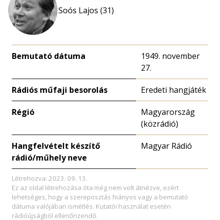
Soós Lajos (31)
Bemutató dátuma
1949. november
27.
Rádiós műfaji besorolás
Eredeti hangjáték
Régió
Magyarország
(közrádió)
Hangfelvételt készítő
Magyar Rádió
rádió/műhely neve
Létrehozva: 2023. 09. 13.
Ez az oldal létrehozása óta még nem volt átnézve, ezért
lehetséges, hogy a szereposztás hiányos vagy a bemutató
dátuma valójában ismétlés. Kutatói használat esetén
rádióújságból ellenőrizendő.