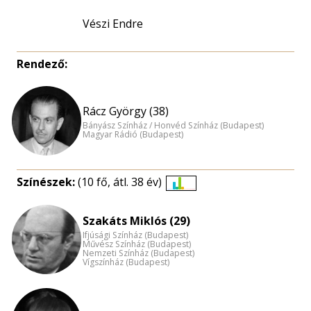
Vészi Endre
Rendező:
Rácz György (38)
Bányász Színház / Honvéd Színház (Budapest)
Magyar Rádió (Budapest)
Színészek:
(10 fő, átl. 38 év)
Életkori
eloszlás
Szakáts Miklós (29)
nagyítása
Ifjúsági Színház (Budapest)
Művész Színház (Budapest)
Nemzeti Színház (Budapest)
Vígszínház (Budapest)