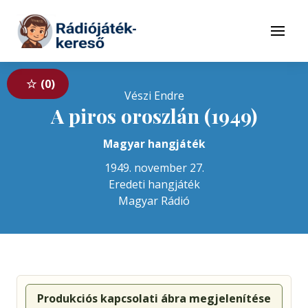
Tovább a navigációhoz
Tovább a tartalomhoz
Menü
0
Vészi Endre
A piros oroszlán (1949)
Magyar hangjáték
1949. november 27.
Eredeti hangjáték
Magyar Rádió
Produkciós kapcsolati ábra megjelenítése