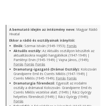
A bemutató idején az intézmény neve:
Magyar Rádió
Hivatal
Ekkor a rádió és osztályainak irányítói:
Elnök:
Szirmai István (1949-1953);
Forrás
Aktuális osztály:
Az Aktuális osztályon készültek az
aktualitásokra reagáló hangjátékok (1947-1949) |
Pamlényi Ervin (1945-1949) | Vajna János, (1949);
Forrás
Forrás
Forrás
Dramaturg-igazgató (Drámai Osztály):
Kolozsvári
Grandpierre Emil és Cserés Miklós (1947-1949) |
Cserés Miklós (1945-1949);
Forrás
Forrás
Dramaturgia főrendező:
Egyesült az irodalmi
osztály a drámaival Kolozsvári- Grandpierre Emil és
Cserés Miklós vezetése alatt. (1949) | Rácz György
helyettes főrendező (1949) | Rácz György (1949);
Forrás