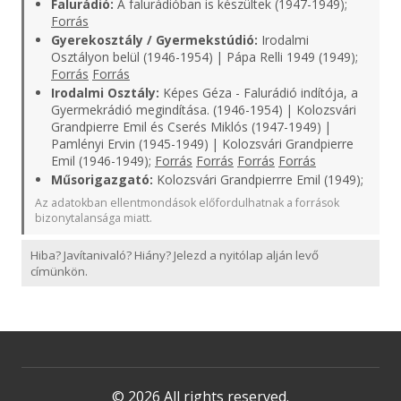
Falurádió:
A falurádióban is készültek (1947-1949);
Forrás
Gyerekosztály / Gyermekstúdió:
Irodalmi
Osztályon belül (1946-1954) | Pápa Relli 1949 (1949);
Forrás
Forrás
Irodalmi Osztály:
Képes Géza - Falurádió indítója, a
Gyermekrádió megindítása. (1946-1954) | Kolozsvári
Grandpierre Emil és Cserés Miklós (1947-1949) |
Pamlényi Ervin (1945-1949) | Kolozsvári Grandpierre
Emil (1946-1949);
Forrás
Forrás
Forrás
Forrás
Műsorigazgató:
Kolozsvári Grandpierrre Emil (1949);
Az adatokban ellentmondások előfordulhatnak a források
bizonytalansága miatt.
Hiba? Javítanivaló? Hiány? Jelezd a nyitólap alján levő
címünkön.
© 2026 All rights reserved.