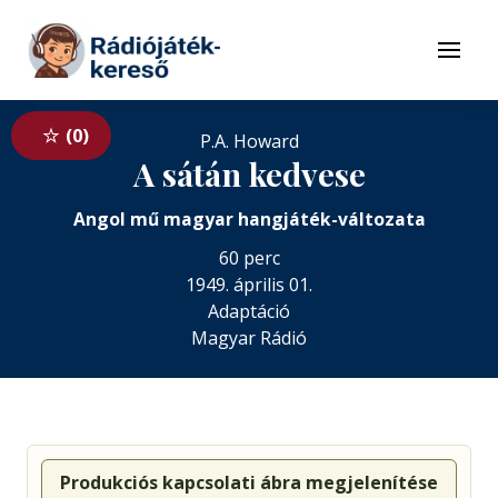
Tovább a navigációhoz
Tovább a tartalomhoz
Menü
0
P.A. Howard
A sátán kedvese
Angol mű magyar hangjáték-változata
60 perc
1949. április 01.
Adaptáció
Magyar Rádió
Produkciós kapcsolati ábra megjelenítése