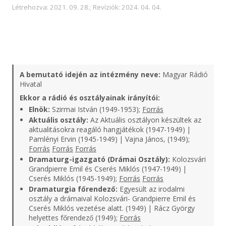
Létrehozva: 2021. 09. 28.; Revíziók: 2024. 04. 04.
A bemutató idején az intézmény neve:
Magyar Rádió
Hivatal
Ekkor a rádió és osztályainak irányítói:
Elnök:
Szirmai István (1949-1953);
Forrás
Aktuális osztály:
Az Aktuális osztályon készültek az
aktualitásokra reagáló hangjátékok (1947-1949) |
Pamlényi Ervin (1945-1949) | Vajna János, (1949);
Forrás
Forrás
Forrás
Dramaturg-igazgató (Drámai Osztály):
Kolozsvári
Grandpierre Emil és Cserés Miklós (1947-1949) |
Cserés Miklós (1945-1949);
Forrás
Forrás
Dramaturgia főrendező:
Egyesült az irodalmi
osztály a drámaival Kolozsvári- Grandpierre Emil és
Cserés Miklós vezetése alatt. (1949) | Rácz György
helyettes főrendező (1949);
Forrás