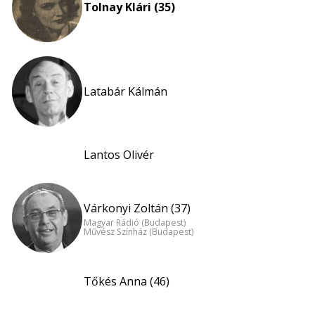
Tolnay Klári (35)
Latabár Kálmán
Lantos Olivér
Várkonyi Zoltán (37)
Magyar Rádió (Budapest)
Művész Színház (Budapest)
Tőkés Anna (46)