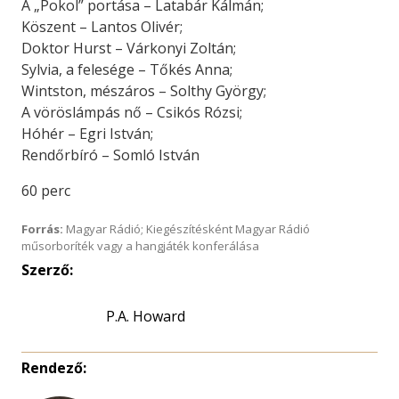
A „Pokol” portása – Latabár Kálmán;
Köszent – Lantos Olivér;
Doktor Hurst – Várkonyi Zoltán;
Sylvia, a felesége – Tőkés Anna;
Wintston, mészáros – Solthy György;
A vöröslámpás nő – Csikós Rózsi;
Hóhér – Egri István;
Rendőrbíró – Somló István
60 perc
Forrás:
Magyar Rádió; Kiegészítésként Magyar Rádió
műsorboríték vagy a hangjáték konferálása
Szerző:
P.A. Howard
Rendező: