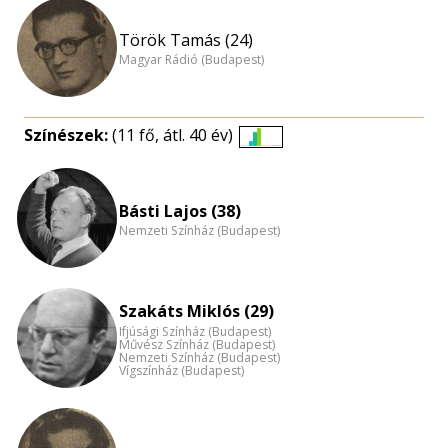
Török Tamás (24)
Magyar Rádió (Budapest)
Színészek:
(11 fő, átl. 40 év)
Életkori
eloszlás
nagyítása
Básti Lajos (38)
Nemzeti Színház (Budapest)
Szakáts Miklós (29)
Ifjúsági Színház (Budapest)
Művész Színház (Budapest)
Nemzeti Színház (Budapest)
Vígszínház (Budapest)