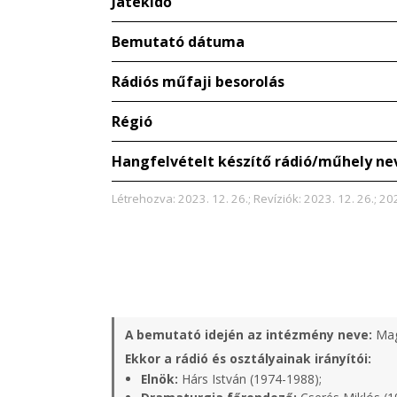
Játékidő
Bemutató dátuma
Rádiós műfaji besorolás
Régió
Hangfelvételt készítő rádió/műhely ne
Létrehozva: 2023. 12. 26.; Revíziók: 2023. 12. 26.; 202
A bemutató idején az intézmény neve:
Mag
Ekkor a rádió és osztályainak irányítói:
Elnök:
Hárs István (1974-1988);