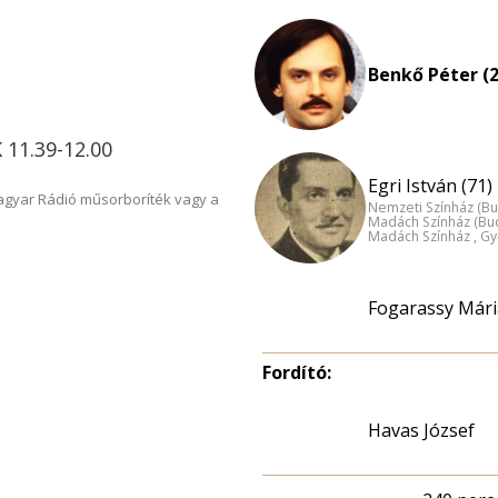
Benkő Péter (2
K 11.39-12.00
Egri István (71)
Magyar Rádió műsorboríték vagy a
Nemzeti Színház (B
Madách Színház (Bu
Madách Színház , Gy
Fogarassy Mári
Fordító:
Havas József