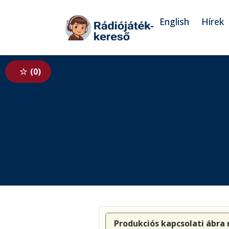
Tovább a navigációhoz
Tovább a tartalomhoz
English
Hírek
0
Produkciós kapcsolati ábra