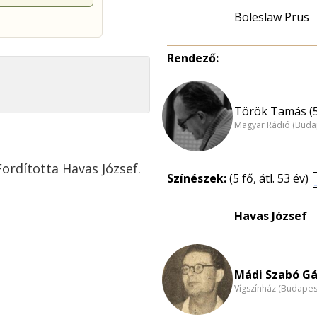
Boleslaw Prus
Rendező:
Török Tamás (
Magyar Rádió (Buda
ordította Havas József.
Színészek:
(5 fő, átl. 53 év)
Havas József
Mádi Szabó Gá
Vígszínház (Budapes