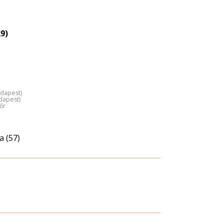
9)
udapest)
dapest)
őr
a (57)