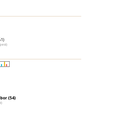
51)
pest)
Életkori
eloszlás
nagyítása
bor (54)
t)