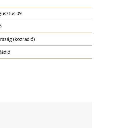
gusztus 09.
ó
szág (közrádió)
Rádió