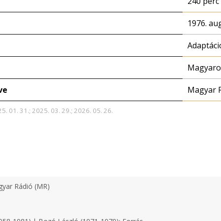
240 perc
1976. au
Adaptáci
Magyaror
ve
Magyar 
5. 01. 31.; 2025. 03. 29.; 2026. 05. 26.
yar Rádió (MR)