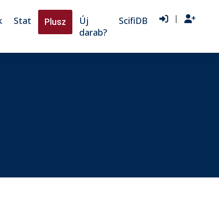
|
k
Stat
Új
ScifiDB
Plusz
darab?