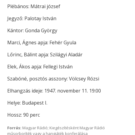
Plébános: Mátrai józsef
Jegyző: Palotay István
Kántor: Gonda György
Marci, Ágnes apja: Fehér Gyula
Lőrinc, Bálint apja: Szilágyi Aladár
Elek, Ákos apja: Fellegi István
Szabóné, posztós asszony: Völcsey Rózsi
Elhangzás ideje: 1947. november 11. 19:00
Helye: Budapest I.
Hossz: 90 perc
Forrás:
Magyar Rádió; Kiegészítésként Magyar Rádió
műsorboríték vagy a hangjáték konferálása