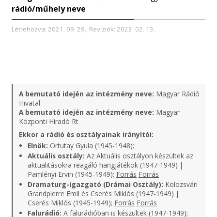
rádió/műhely neve
Létrehozva: 2021. 09. 29.; Revíziók: 2023. 02. 13.
A bemutató idején az intézmény neve:
Magyar Rádió
Hivatal
A bemutató idején az intézmény neve:
Magyar
Központi Hiradó Rt
Ekkor a rádió és osztályainak irányítói:
Elnök:
Ortutay Gyula (1945-1948);
Aktuális osztály:
Az Aktuális osztályon készültek az
aktualitásokra reagáló hangjátékok (1947-1949) |
Pamlényi Ervin (1945-1949);
Forrás
Forrás
Dramaturg-igazgató (Drámai Osztály):
Kolozsvári
Grandpierre Emil és Cserés Miklós (1947-1949) |
Cserés Miklós (1945-1949);
Forrás
Forrás
Falurádió:
A falurádióban is készültek (1947-1949);