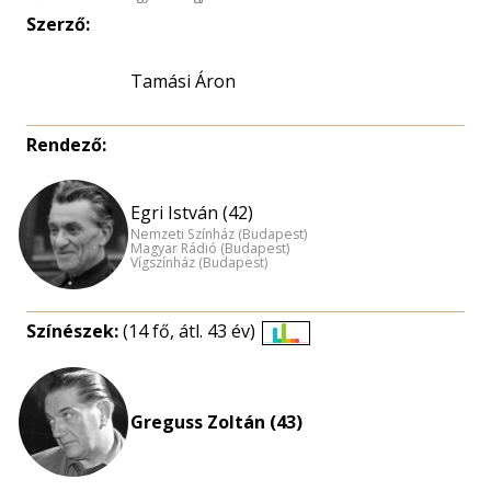
Szerző:
Tamási Áron
Rendező:
Egri István (42)
Nemzeti Színház (Budapest)
Magyar Rádió (Budapest)
Vígszínház (Budapest)
Színészek:
(14 fő, átl. 43 év)
Életkori
eloszlás
nagyítása
Greguss Zoltán (43)