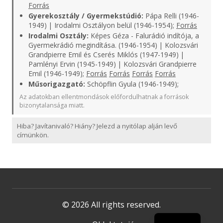
Forrás
Gyerekosztály / Gyermekstúdió:
Pápa Relli (1946-
1949) | Irodalmi Osztályon belül (1946-1954);
Forrás
Irodalmi Osztály:
Képes Géza - Falurádió indítója, a
Gyermekrádió megindítása. (1946-1954) | Kolozsvári
Grandpierre Emil és Cserés Miklós (1947-1949) |
Pamlényi Ervin (1945-1949) | Kolozsvári Grandpierre
Emil (1946-1949);
Forrás
Forrás
Forrás
Forrás
Műsorigazgató:
Schöpflin Gyula (1946-1949);
Az adatokban ellentmondások előfordulhatnak a források
bizonytalansága miatt.
Hiba? Javítanivaló? Hiány? Jelezd a nyitólap alján levő
címünkön.
© 2026 All rights reserved.