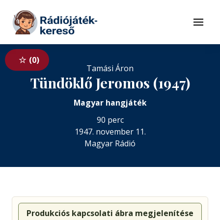
Tovább a navigációhoz
Tovább a tartalomhoz
Menü
0
Tamási Áron
Tündöklő Jeromos (1947)
Magyar hangjáték
90 perc
1947. november 11.
Magyar Rádió
Produkciós kapcsolati ábra megjelenítése