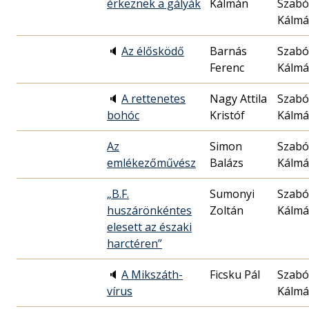
érkeznek a gályák
Kálmán
Szabó
Kálm
🔈
Az élősködő
Barnás
Szabó
Ferenc
Kálm
🔈
A rettenetes
Nagy Attila
Szabó
bohóc
Kristóf
Kálm
Az
Simon
Szabó
emlékezőművész
Balázs
Kálm
„B.F.
Sumonyi
Szabó
huszárönkéntes
Zoltán
Kálm
elesett az északi
harctéren”
🔈
A Mikszáth-
Ficsku Pál
Szabó
vírus
Kálm