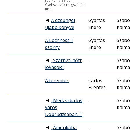
szólnak a 68-as
Csehszlovák megszállás
hírei
🔈
A dzsungel
Gyárfás
Szabó
újabb könyve
Endre
Kálm
A Lochness-i
Gyárfás
Szabó
szörny
Endre
Kálm
🔈
„Szárnya-nőtt
-
Szabó
lovasok”
Kálm
A teremtés
Carlos
Szabó
Fuentes
Kálm
🔈
„Medzsidia kis
-
Szabó
város
Kálm
Dobrudzsában…”
🔈
„Ámerikába
-
Szabó