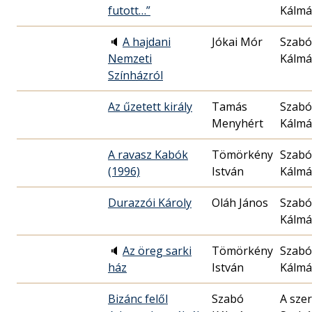
futott…”
Kálm
🔈
A hajdani
Jókai Mór
Szabó
Nemzeti
Kálm
Színházról
Az űzetett király
Tamás
Szabó
Menyhért
Kálm
A ravasz Kabók
Tömörkény
Szabó
(1996)
István
Kálm
Durazzói Károly
Oláh János
Szabó
Kálm
🔈
Az öreg sarki
Tömörkény
Szabó
ház
István
Kálm
Bizánc felől
Szabó
A szer