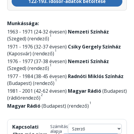
122-193. idősor-adatok betöltése
Munkássága:
1963 - 1971 (24-32 évesen)
Nemzeti Színház
1
(Szeged) (rendező)
1971 - 1976 (32-37 évesen)
Csiky Gergely Színház
1
(Kaposvár) (rendező)
1976 - 1977 (37-38 évesen)
Nemzeti Színház
1
(Szeged) (rendező)
1977 - 1984 (38-45 évesen)
Radnóti Miklós Színház
1
(Budapest) (rendező)
1981 - 2001 (42-62 évesen)
Magyar Rádió
(Budapest)
2
(rádiórendező)
1
Magyar Rádió
(Budapest) (rendező)
Kapcsolati
Számítás
alapja