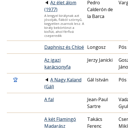
🔈
Az élet álom
Pedro
Var
(1977)
Calderón de
la Barca
A lengyel királynak azt
jósolják, fiából szörnyű,
kegyetlen zsarnok lesz. A
király bebörtönzi a
kisfiút, ahol férfivá
cseperedik
Daphnisz és Chloé
Longosz
Pós
Az igazi
Jerzy Janicki
Gos
karácsonyfa
Ján
🏆
🔈
A Nagy Kaland
Gál István
Pós
(Gál)
A fal
Jean-Paul
Vad
Sartre
Gyu
A két Flamingó
Takács
Cse
Madarász
Ferenc
Mikl