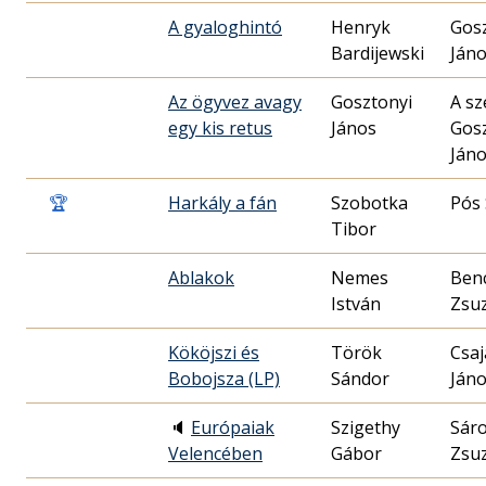
A gyaloghintó
Henryk
Gos
Bardijewski
Ján
Az ögyvez avagy
Gosztonyi
A sz
egy kis retus
János
Gos
Ján
🏆
Harkály a fán
Szobotka
Pós
Tibor
Ablakok
Nemes
Ben
István
Zsu
Kököjszi és
Török
Csaj
Bobojsza (LP)
Sándor
Ján
🔈
Európaiak
Szigethy
Sáro
Velencében
Gábor
Zsu