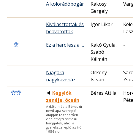
A kolorádóbogár
Rákosy
Var
Gergely
Kiválasztottak és
Igor Likar
Kel
beavatottak
Lász
🏆
Ez a harc lesz a …
Kakó Gyula,
-
Szabó
Kálmán
Niagara
Örkény
Sáro
nagykávéház
István
Zsu
🏆
🏆
🔈
Kagylók
Béres Attila
Hor
zenéje, óceán
Péte
A dátum és a Béres úr
nevű apa szereplő
alapján feltehetően
önéletrajzi forrású
hangjáték, ahol a
gyerekszereplő az író.
1956 no