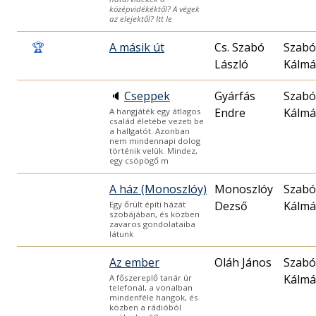
középvidékéktől? A végek
az elejektől? Itt le
🏆
A másik út
Cs. Szabó
Szabó
László
Kálm
🔈
Cseppek
Gyárfás
Szabó
Endre
Kálm
A hangjáték egy átlagos
család életébe vezeti be
a hallgatót. Azonban
nem mindennapi dolog
történik velük. Mindez,
egy csöpögő m
A ház (Monoszlóy)
Monoszlóy
Szabó
Dezső
Kálm
Egy őrült építi házát
szobájában, és közben
zavaros gondolataiba
látunk
Az ember
Oláh János
Szabó
Kálm
A főszereplő tanár úr
telefonál, a vonalban
mindenféle hangok, és
közben a rádióból