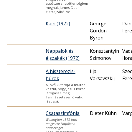
autószerencsétlenségben
meghalt James Dean
életrajzából ve
Káin (1972)
George
Dáni
Gordon
Fer
Byron
Nappalok és
Konsztantyin
Vad
éjszakák (1972)
Szimonov
Ilon
A hiszterezis-
Ilja
Széc
húrok
Varsavszkij
Fer
A jövő kutatója a múltba
készül, hogy Jézus korát
látogassa meg.
Természetesen ő válik
Jézussá.
Csataszimfónia
Dieter Kühn
Var
Wellington 1813-ban
megverte Napóleon
hadseregét
Spanyolországban. A