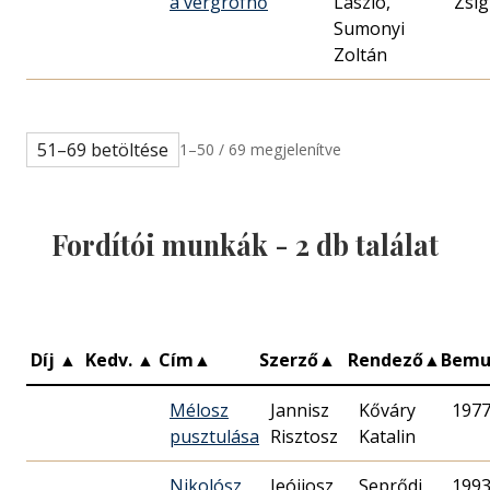
a vérgrófnő
László,
Zsi
Sumonyi
Zoltán
51–69 betöltése
1–50 / 69 megjelenítve
Fordítói munkák -
2
db találat
Díj
▲
Kedv.
▲
Cím
▲
Szerző
▲
Rendező
▲
Bemu
Mélosz
Jannisz
Kőváry
1977
pusztulása
Risztosz
Katalin
Nikolósz
Jeójiosz
Seprődi
1993