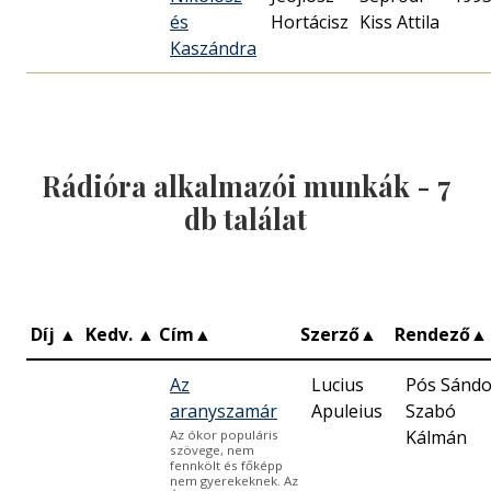
és
Hortácisz
Kiss Attila
Kaszándra
Rádióra alkalmazói munkák -
7
db találat
Díj
▲
Kedv.
▲
Cím
▲
Szerző
▲
Rendező
▲
Az
Lucius
Pós Sándo
aranyszamár
Szabó
Kálmán
Az ókor populáris
szövege, nem
fennkölt és főképp
nem gyerekeknek. Az