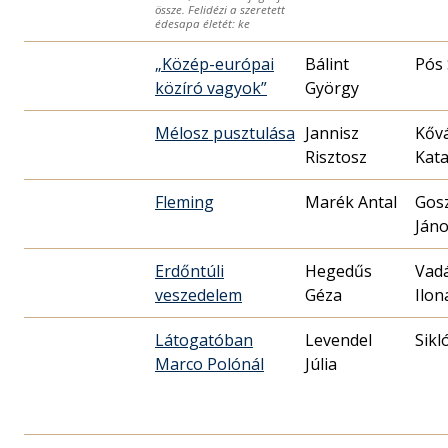
össze. Felidézi a szeretett
édesapa életét: ke
„Közép-európai
Bálint
Pós
közíró vagyok”
György
Mélosz pusztulása
Jannisz
Kőv
Risztosz
Kata
Fleming
Marék Antal
Gos
Ján
Erdőntúli
Hegedűs
Vad
veszedelem
Géza
Ilon
Látogatóban
Levendel
Sikl
Marco Polónál
Júlia