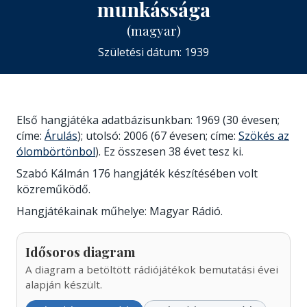
munkássága
(magyar)
Születési dátum: 1939
Első hangjátéka adatbázisunkban: 1969 (30 évesen;
címe:
Árulás
); utolsó: 2006 (67 évesen; címe:
Szökés az
ólombörtönbol
). Ez összesen 38 évet tesz ki.
Szabó Kálmán 176 hangjáték készítésében volt
közreműködő.
Hangjátékainak műhelye: Magyar Rádió.
Idősoros diagram
A diagram a betöltött rádiójátékok bemutatási évei
alapján készült.