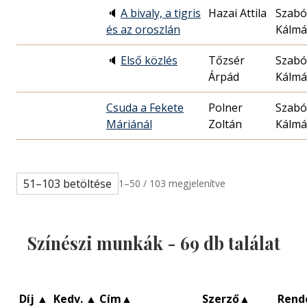
🔈
A bivaly, a tigris
Hazai Attila
Szabó
és az oroszlán
Kálm
🔈
Első közlés
Tőzsér
Szabó
Árpád
Kálm
Csuda a Fekete
Polner
Szabó
Máriánál
Zoltán
Kálm
51–103 betöltése
1–50 / 103 megjelenítve
Színészi munkák -
69
db találat
Díj
▲
Kedv.
▲
Cím
▲
Szerző
▲
Rend