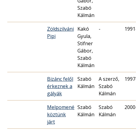
Gábor,
Szabó
Kálmán
Zöldszilváni
Kakó
-
1991
Pipi
Gyula,
Stifner
Gábor,
Szabó
Kálmán
Bizánc felől
Szabó
A szerző,
1997
érkeznek a
Kálmán
Szabó
gályák
Kálmán
Melpomené
Szabó
Szabó
2000
köztünk
Kálmán
Kálmán
járt