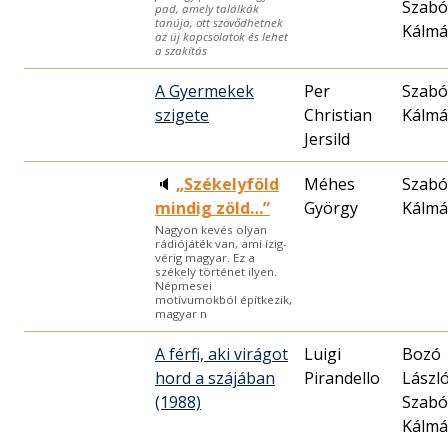
Szabó
pad, amely találkák
tanúja, ott szövődhetnek
Kálm
az új kapcsolatok és lehet
a szakítás
A Gyermekek
Per
Szabó
szigete
Christian
Kálm
Jersild
🔈
„Székelyföld
Méhes
Szabó
mindig zöld…”
György
Kálm
Nagyon kevés olyan
rádiójáték van, ami ízig-
vérig magyar. Ez a
székely történet ilyen.
Népmesei
motívumokból építkezik,
magyar n
A férfi, aki virágot
Luigi
Bozó
hord a szájában
Pirandello
László
(1988)
Szabó
Kálm