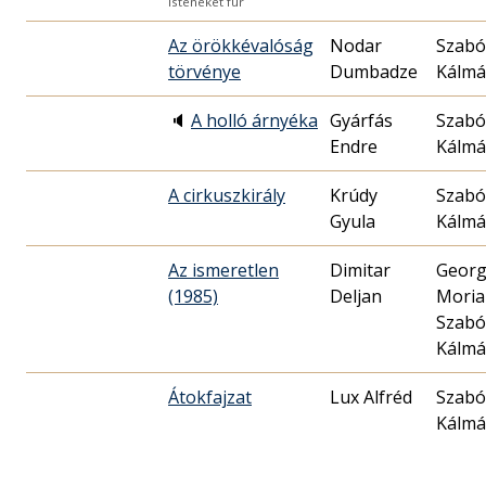
isteneket fur
Az örökkévalóság
Nodar
Szabó
törvénye
Dumbadze
Kálm
🔈
A holló árnyéka
Gyárfás
Szabó
Endre
Kálm
A cirkuszkirály
Krúdy
Szabó
Gyula
Kálm
Az ismeretlen
Dimitar
Georg
(1985)
Deljan
Moria
Szabó
Kálm
Átokfajzat
Lux Alfréd
Szabó
Kálm