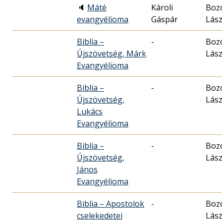
🔈
Máté
Károli
Boz
evangyélioma
Gáspár
Lász
Biblia –
-
Boz
Újszövetség, Márk
Lász
Evangyélioma
Biblia –
-
Boz
Újszövetség,
Lász
Lukács
Evangyélioma
Biblia –
-
Boz
Újszövetség,
Lász
János
Evangyélioma
Biblia – Apostolok
-
Boz
cselekedetei
Lász