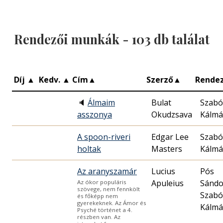
Rendezői munkák -
103
db találat
Díj
▲
Kedv.
▲
Cím
▲
Szerző
▲
Rende
🔈
Álmaim
Bulat
Szabó
asszonya
Okudzsava
Kálm
A spoon-riveri
Edgar Lee
Szabó
holtak
Masters
Kálm
Az aranyszamár
Lucius
Pós
Sándo
Az ókor populáris
szövege, nem fennkölt
Szabó
és főképp nem
gyerekeknek. Az Ámor és
Kálm
Psyché történet a 4.
részben van. Az