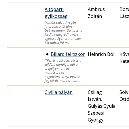
A tóparti
Ambrus
Boz
gyilkosság
Zoltán
Lász
”A múlt század végén
játszódik a történet
Debrecenben. Gombos, a
kisdiák megvédi a vele
egykorú Agenort, amikor
két másik fiú me
🔈
Biliárd fél tízkor
Heinrich Böll
Kőv
Kata
””Fehér a zöldön, vörös a
zöldön, mindig belül a
szegélyen, amely
mindössze két
négyzetméternyi posztót
fog körül, mindez tiszta
Civil a pályán
Csillag
Sol
István,
Ott
Gulyás Gyula,
Szepesi
György