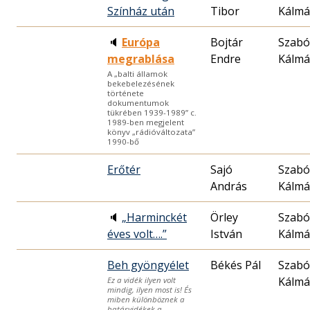
Színház után
Tibor
Kálm
🔈
Európa
Bojtár
Szabó
megrablása
Endre
Kálm
A „balti államok
bekebelezésének
története
dokumentumok
tükrében 1939-1989” c.
1989-ben megjelent
könyv „rádióváltozata”
1990-bő
Erőtér
Sajó
Szabó
András
Kálm
🔈
„Harminckét
Örley
Szabó
éves volt….”
István
Kálm
Beh gyöngyélet
Békés Pál
Szabó
Kálm
Ez a vidék ilyen volt
mindig, ilyen most is! És
miben különböznek a
határvidékek a