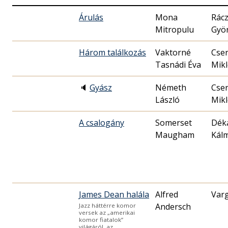
Árulás
Mona
Rác
Mitropulu
Gyö
Három találkozás
Vaktorné
Cse
Tasnádi Éva
Mikl
🔈
Gyász
Németh
Cse
László
Mikl
A csalogány
Somerset
Dék
Maugham
Kál
James Dean halála
Alfred
Var
Andersch
Jazz háttérre komor
versek az „amerikai
komor fiatalok”
világáról, az