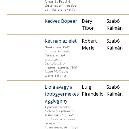
Ámor és Psyché
történet a 4. részben
van. Az isteneket fur
Kedves Bópeer
Déry
Szabó
Tibor
Kálmán
Két nap az élet
Robert
Szabó
Merle
Kálmán
Dunkerque 1940
júniusa, katonák
tízezrei várják
szorongva a
behajózást, a
megmenekülést. 1940.
Julien Maillat, a
szétvert franci
Liolá avagy a
Luigi
Szabó
többgyermekes
Pirandello
Kálmán
agglegény
A pikáns szerelmi
történetek főhőse a
költői lelkű fiú, Liolá
most először szánná
rá magát a
házasságra, de múltja