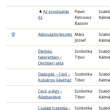
🔈
Az ezüstpatás
Pavel
Szabó
őz
Petrovics
Kálm
Bazsov
🏆
Adósságtörlesztés
Mács
Szabó
József
Kálm
Életkép,
Szobotka
Szabó
fakeretben –
Tibor
Kálm
Októberi séta
Dadogás – Cipő –
Szobotka
Szabó
Külvárosi kávéház
Tibor
Kálm
Cecil, a légy –
Szobotka
Szabó
Állatbarátok
Tibor
Kálm
Családi tragédia –
Szobotka
Szabó