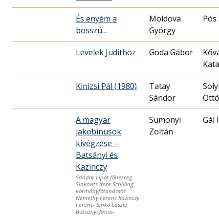
És enyém a
Moldova
Pós
bosszú…
György
Levelek Judithoz
Goda Gábor
Kőv
Kata
Kinizsi Pál (1980)
Tatay
Sol
Sándor
Ott
A magyar
Sumonyi
Gál 
jakobinusok
Zoltán
kivégzése –
Batsányi és
Kazinczy
Sándor Lipót főherceg-
Sinkovits Imre Schilling
kormányfőtanácsos-
Némethy Ferenc Kazinczy
Ferenc- Sinkó László
Batsányi János-