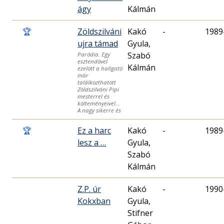
ágy
Kálmán
🏆
Zöldszilváni
Kakó
-
1989
ujra támad
Gyula,
Szabó
Paródia. Egy
esztendövel
Kálmán
ezelött a hallgató
már
találkozthatott
Zöldszilváni Pipi
mesterrel és
költeményeivel…
A nagy sikerre és
🏆
Ez a harc
Kakó
-
1989
lesz a …
Gyula,
Szabó
Kálmán
Z.P. úr
Kakó
-
1990
Kokxban
Gyula,
Stifner