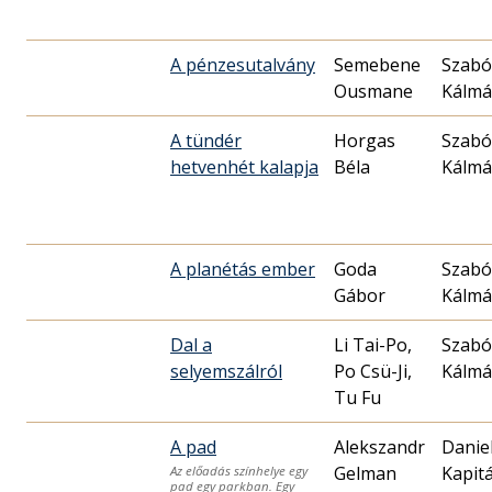
A pénzesutalvány
Semebene
Szabó
Ousmane
Kálm
A tündér
Horgas
Szabó
hetvenhét kalapja
Béla
Kálm
A planétás ember
Goda
Szabó
Gábor
Kálm
Dal a
Li Tai-Po,
Szabó
selyemszálról
Po Csü-Ji,
Kálm
Tu Fu
A pad
Alekszandr
Danie
Gelman
Kapit
Az előadás színhelye egy
pad egy parkban. Egy