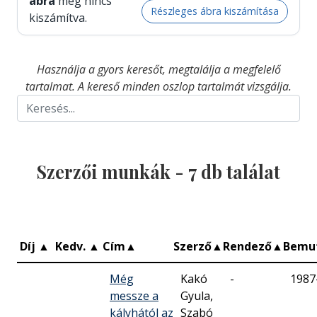
ábra
még nincs
Részleges ábra kiszámítása
kiszámítva.
Használja a gyors keresőt, megtalálja a megfelelő
tartalmat. A kereső minden oszlop tartalmát vizsgálja.
Szerzői munkák -
7
db találat
Díj
▲
Kedv.
▲
Cím
▲
Szerző
▲
Rendező
▲
Bemu
Még
Kakó
-
1987
messze a
Gyula,
kályhától az
Szabó