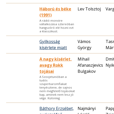
Háború és béke
Lev Tolsztoj
Var
(1991)
A rádió monstre
vállalkozása sztereóban
hangszóró elé hozni ezt
a klasszikust.
Gyilkosság
Vámos
Tas
kísérlete miatt
György
Már
A nagy kísérlet,
Mihail
Dmit
avagy Rokk
Afanaszjevics
Nyik
tojásai
Bulgakov
A Szovjetunióban a
tudós
szuperbaromfiakat
tenyésztene, de sajnos
nem megfelelő tojásokat
kap, aminek nem lesz jó
vége. Különleg
Báthory Erzsébet,
Najmányi
Pap