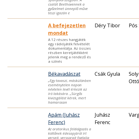
csatát Beethovennek a
győzelmet ünneplő műve
teszi igazán e
A befejezetlen
Déry Tibor
Pós
mondat
A 12 részes hangjáték
egy rádiójáték felvételét
dokumentálja. Az összes
részben keretjátékként
jelenik meg a rendező és
a színés
Békavadászat
Csák Gyula
Sol
Ott
„Egy tavaszi, máskülönben
eseménytelen napon
névtelen levél érkezik az
író lakására. „Sürgős
kivizsgálást kérek, mert
hamarosan
Apám (Juhász
Juhász
Var
Ferenc)
Ferenc
Az oratorikus feldolgozás a
költőnek édesapjáról írt
verseit, verssorait foglalja