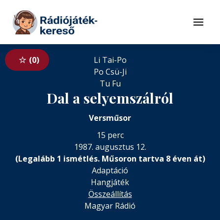
Tovább a navigációhoz
Tovább a tartalomhoz
Menü
0
Li Tai-Po
Po Csü-Ji
Tu Fu
Dal a selyemszálról
Versműsor
15 perc
1987. augusztus 12.
(Legalább 1 ismétlés. Műsoron tartva 8 éven át)
Adaptáció
Hangjáték
Összeállítás
Magyar Rádió