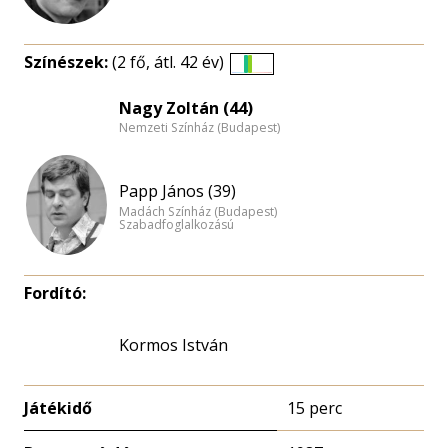
Színészek:
(2 fő, átl. 42 év)
Életkori
eloszlás
Nagy Zoltán (44)
Nemzeti Színház (Budapest)
nagyítása
Papp János (39)
Madách Színház (Budapest)
Szabadfoglalkozású
Fordító:
Kormos István
Játékidő
15 perc