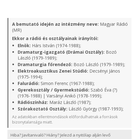
A bemutató idején az intézmény neve:
Magyar Rádió
(MR)
Ekkor a rádió és osztályainak irányítói:
Elnök:
Hárs István (1974-1988);
Dramaturg-igazgató (Drámai Osztály):
Bozó
László (1979-1989);
Dramaturgia főrendező:
Bozó László (1979-1989);
Elektroakusztikus Zenei Stúdió:
Decsényi János
(1975-1994);
Falurádió:
Simon Ferenc (1967-1988);
Gyerekosztály / Gyermekstúdió:
Szabó Éva (?)
(1976-1988) | Varsányi Anikó (1978-1999);
Rádiószínház:
Maráz László (1987);
Szórakoztató Osztály:
László György (1987-1993);
Az adatokban ellentmondások előfordulhatnak a források
bizonytalansága miatt.
Hiba? Javítanivaló? Hiány? Jelezd a nyitólap alján levő