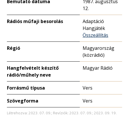
Bemutató dátuma
1987. augusztus
12.
Rádiós műfaji besorolás
Adaptáció
Hangjáték
Összeállítás
Régió
Magyarország
(közrádió)
Hangfelvételt készítő
Magyar Rádió
rádió/műhely neve
Forrásmű típusa
Vers
Szövegforma
Vers
Létrehozva: 2023. 07. 09.; Revíziók: 2023. 07. 09.; 2023. 09. 19.