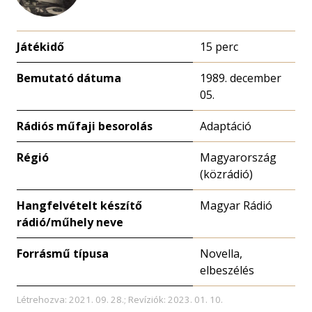
Játékidő
15 perc
Bemutató dátuma
1989. december
05.
Rádiós műfaji besorolás
Adaptáció
Régió
Magyarország
(közrádió)
Hangfelvételt készítő
Magyar Rádió
rádió/műhely neve
Forrásmű típusa
Novella,
elbeszélés
Létrehozva: 2021. 09. 28.; Revíziók: 2023. 01. 10.