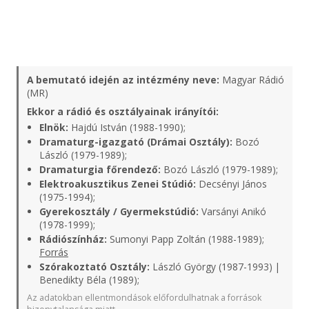
A bemutató idején az intézmény neve:
Magyar Rádió
(MR)
Ekkor a rádió és osztályainak irányítói:
Elnök:
Hajdú István (1988-1990);
Dramaturg-igazgató (Drámai Osztály):
Bozó
László (1979-1989);
Dramaturgia főrendező:
Bozó László (1979-1989);
Elektroakusztikus Zenei Stúdió:
Decsényi János
(1975-1994);
Gyerekosztály / Gyermekstúdió:
Varsányi Anikó
(1978-1999);
Rádiószínház:
Sumonyi Papp Zoltán (1988-1989);
Forrás
Szórakoztató Osztály:
László György (1987-1993) |
Benedikty Béla (1989);
Az adatokban ellentmondások előfordulhatnak a források