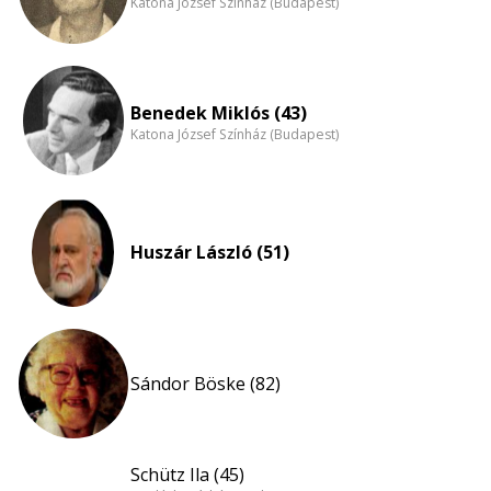
Katona József Színház (Budapest)
Benedek Miklós (43)
Katona József Színház (Budapest)
Huszár László (51)
Sándor Böske (82)
Schütz Ila (45)