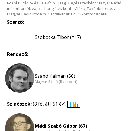
Forrás:
Rádió- és Televízió Újság; Kiegészítésként Magyar Rádió
műsorboríték vagy a hangjáték konferálása; További forrás a
Magyar Rádió Irodalmi Osztályának ún. "Skontró" adatai
Szerző:
Szobotka Tibor (†+7)
Rendező:
Szabó Kálmán (50)
Magyar Rádió (Budapest)
Színészek:
(8 fő, átl. 51 év)
Életkori
eloszlás
nagyítása
Mádi Szabó Gábor (67)