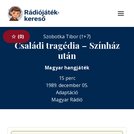
Tovább a navigációhoz
Tovább a tartalomhoz
Menü
0
Szobotka Tibor (†+7)
Családi tragédia – Színház
után
Magyar hangjáték
15 perc
1989. december 05.
Adaptáció
Magyar Rádió