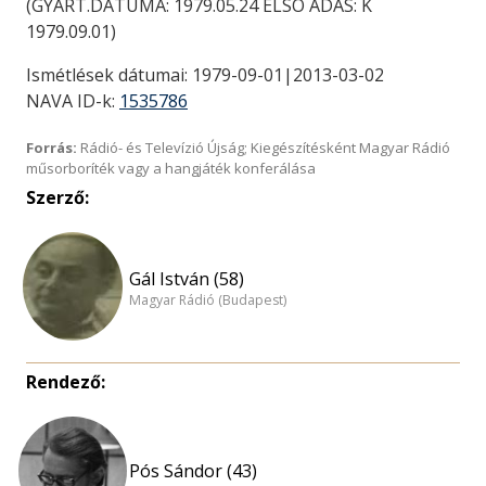
(GYÁRT.DÁTUMA: 1979.05.24 ELSÖ ADÁS: K
1979.09.01)
Ismétlések dátumai: 1979-09-01|2013-03-02
NAVA ID-k:
1535786
Forrás:
Rádió- és Televízió Újság; Kiegészítésként Magyar Rádió
műsorboríték vagy a hangjáték konferálása
Szerző:
Gál István (58)
Magyar Rádió (Budapest)
Rendező:
Pós Sándor (43)