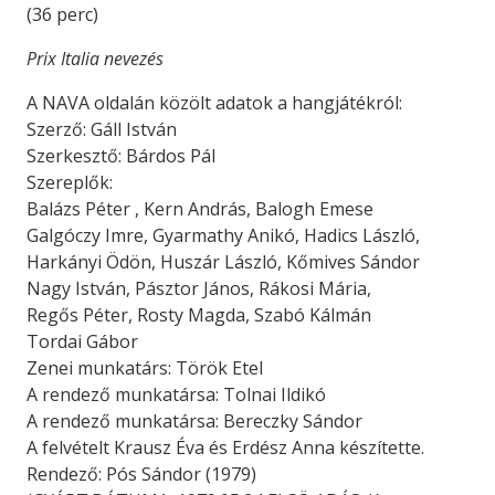
(36 perc)
Prix Italia nevezés
A NAVA oldalán közölt adatok a hangjátékról:
Szerző: Gáll István
Szerkesztő: Bárdos Pál
Szereplők:
Balázs Péter , Kern András, Balogh Emese
Galgóczy Imre, Gyarmathy Anikó, Hadics László,
Harkányi Ödön, Huszár László, Kőmives Sándor
Nagy István, Pásztor János, Rákosi Mária,
Regős Péter, Rosty Magda, Szabó Kálmán
Tordai Gábor
Zenei munkatárs: Török Etel
A rendező munkatársa: Tolnai Ildikó
A rendező munkatársa: Bereczky Sándor
A felvételt Krausz Éva és Erdész Anna készítette.
Rendező: Pós Sándor (1979)