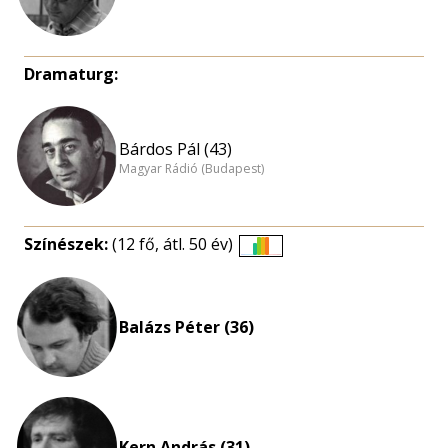
Dramaturg:
Bárdos Pál (43)
Magyar Rádió (Budapest)
Színészek:
(12 fő, átl. 50 év)
Életkori
eloszlás
nagyítása
Balázs Péter (36)
Kern András (31)