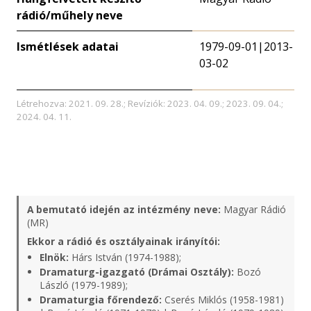
rádió/műhely neve
Ismétlések adatai
1979-09-01|2013-
03-02
Létrehozva: 2021. 09. 28.; Revíziók: 2023. 04. 09.; 2023. 09. 04.;
2024. 04. 11.
A bemutató idején az intézmény neve:
Magyar Rádió
(MR)
Ekkor a rádió és osztályainak irányítói:
Elnök:
Hárs István (1974-1988);
Dramaturg-igazgató (Drámai Osztály):
Bozó
László (1979-1989);
Dramaturgia főrendező:
Cserés Miklós (1958-1981)