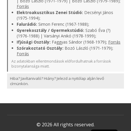
| Bozó László (1971-1979) | Bozó László (1979-1989);
Forrás
Elektroakusztikus Zenei Stúdió:
Decsényi János
(1975-1994);
Falurádió:
Simon Ferenc (1967-1988);
Gyerekosztály / Gyermekstúdió:
Szabó Éva (?)
(1976-1988) | Varsányi Anikó (1978-1999);
Ifjúsági Osztály:
Faggyas Sándor (1968-1979);
Forrás
Szórakoztató Osztály:
Bozó László (1971-1979);
Forrás
Az adatokban ellentmondások előfordulhatnak a források
bizonytalansága miatt.
Hiba? Javítanivaló? Hiány? Jelezd a nyitólap alján levő
címünkön.
© 2026 All rights reserved.