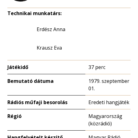
Technikai munkatárs:
Erdész Anna
Krausz Eva
Játékidő
37 perc
Bemutató dátuma
1979. szeptember
01.
Rádiós műfaji besorolás
Eredeti hangjáték
Régió
Magyarország
(közrádió)
Hangfelvételt készítő
Magyar Rádió