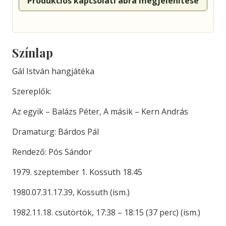
Produkciós kapcsolati ábra megjelenítése
Színlap
Gál István hangjátéka
Szereplők:
Az egyik – Balázs Péter, A másik – Kern András
Dramaturg: Bárdos Pál
Rendező: Pós Sándor
1979. szeptember 1. Kossuth 18.45
1980.07.31.17.39, Kossuth (ism.)
1982.11.18. csütörtök, 17:38 – 18:15 (37 perc) (ism.)