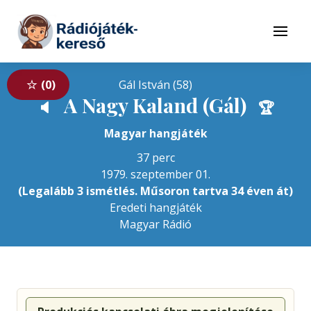
Tovább a navigációhoz
Tovább a tartalomhoz
Menü
0
Gál István (58)
A Nagy Kaland (Gál)
🔈
🏆
Magyar hangjáték
37 perc
1979. szeptember 01.
(Legalább 3 ismétlés. Műsoron tartva 34 éven át)
Eredeti hangjáték
Magyar Rádió