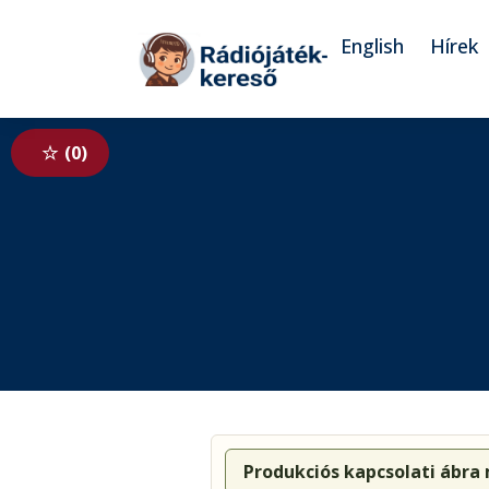
Tovább a navigációhoz
Tovább a tartalomhoz
English
Hírek
0
Produkciós kapcsolati ábra