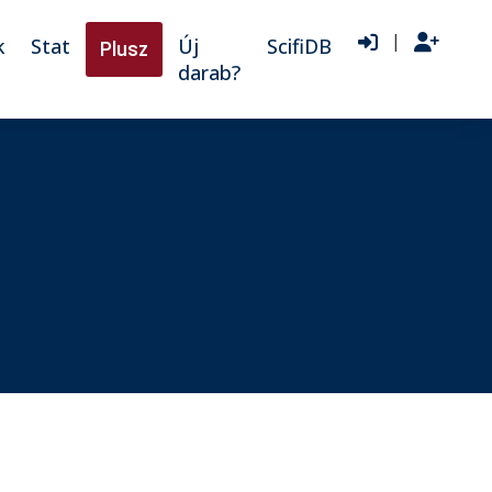
|
k
Stat
Új
ScifiDB
Plusz
darab?