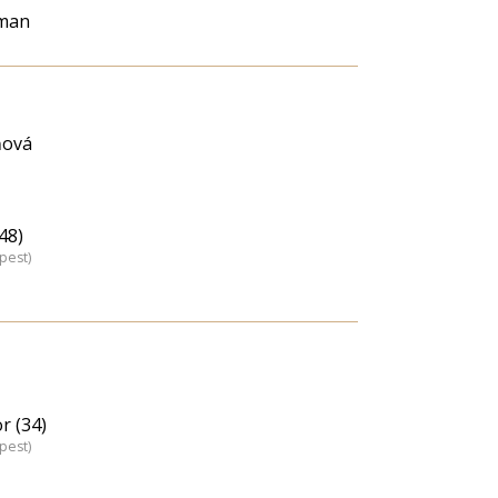
lman
ňová
48)
pest)
r (34)
pest)