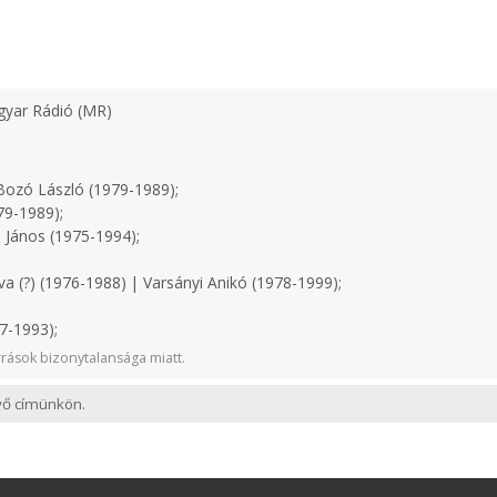
yar Rádió (MR)
ozó László (1979-1989);
79-1989);
 János (1975-1994);
a (?) (1976-1988) | Varsányi Anikó (1978-1999);
7-1993);
rások bizonytalansága miatt.
evő címünkön.