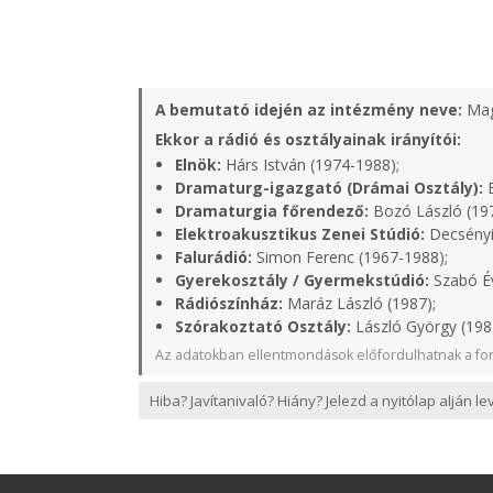
A bemutató idején az intézmény neve:
Mag
Ekkor a rádió és osztályainak irányítói:
Elnök:
Hárs István (1974-1988);
Dramaturg-igazgató (Drámai Osztály):
B
Dramaturgia főrendező:
Bozó László (19
Elektroakusztikus Zenei Stúdió:
Decsényi
Falurádió:
Simon Ferenc (1967-1988);
Gyerekosztály / Gyermekstúdió:
Szabó Év
Rádiószínház:
Maráz László (1987);
Szórakoztató Osztály:
László György (198
Az adatokban ellentmondások előfordulhatnak a for
Hiba? Javítanivaló? Hiány? Jelezd a nyitólap alján l