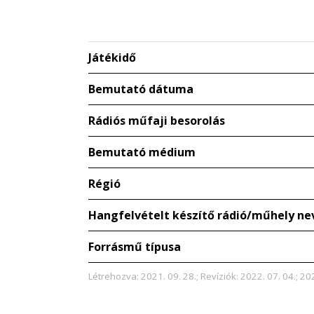
Játékidő
Bemutató dátuma
Rádiós műfaji besorolás
Bemutató médium
Régió
Hangfelvételt készítő rádió/műhely ne
Forrásmű típusa
Létrehozva: 2021. 09. 28.; Revíziók: 2022. 07. 04.; 202