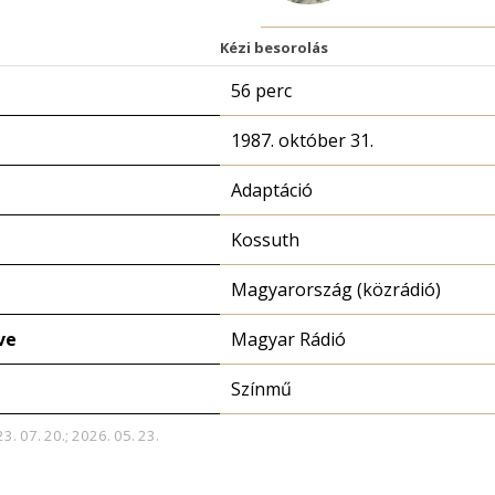
Kézi besorolás
56 perc
1987. október 31.
Adaptáció
Kossuth
Magyarország (közrádió)
ve
Magyar Rádió
Színmű
3. 07. 20.; 2026. 05. 23.