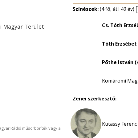
Színészek:
(4 fő, átl. 49 év)
Cs. Tóth Erzsé
ai Magyar Területi
Tóth Erzsébet 
Pőthe István (
Komáromi Magya
Zenei szerkesztő:
Kutassy Ferenc
Magyar Rádió műsorboríték vagy a