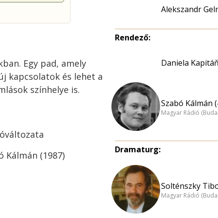
Alekszandr Ge
Rendező:
kban. Egy pad, amely
Daniela Kapitá
új kapcsolatok és lehet a
lások színhelye is.
Szabó Kálmán (
Magyar Rádió (Buda
óváltozata
Dramaturg:
ó Kálmán (1987)
Solténszky Tibo
Magyar Rádió (Buda