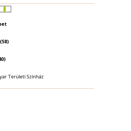
Életkori
eloszlás
bet
nagyítása
(58)
40)
r Területi Színház