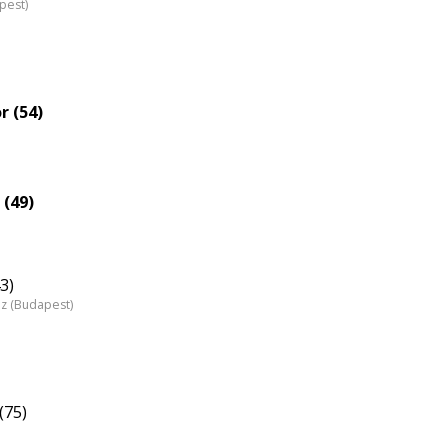
pest)
r (54)
 (49)
3)
áz (Budapest)
(75)