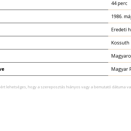
44 perc
1986. máj
Eredeti 
Kossuth
Magyaror
ve
Magyar 
zért lehetséges, hogy a szereposztás hiányos vagy a bemutató dátuma va