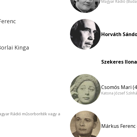
Magyar Rádió (Buda
Ferenc
Horváth Sándo
orlai Kinga
Szekeres Ilona
Csomós Mari (4
Katona József Szính
Magyar Rádió műsorboríték vagy a
Márkus Ferenc 