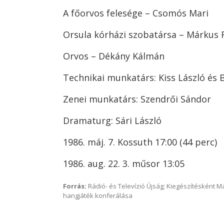
A főorvos felesége – Csomós Mari
Orsula kórházi szobatársa – Márkus 
Orvos – Dékány Kálmán
Technikai munkatárs: Kiss László és B
Zenei munkatárs: Szendrői Sándor
Dramaturg: Sári László
1986. máj. 7. Kossuth 17:00 (44 perc)
1986. aug. 22. 3. műsor 13:05
Forrás:
Rádió- és Televízió Újság; Kiegészítésként 
hangjáték konferálása