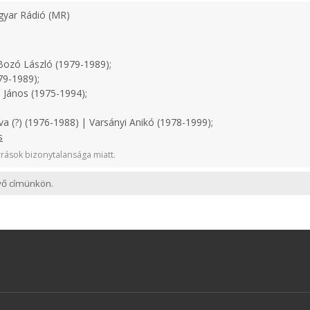
yar Rádió (MR)
ozó László (1979-1989);
79-1989);
 János (1975-1994);
a (?) (1976-1988) | Varsányi Anikó (1978-1999);
s
rások bizonytalansága miatt.
evő címünkön.