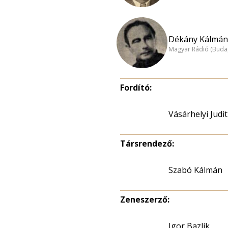
Dékány Kálmán 
Magyar Rádió (Buda
Fordító:
Vásárhelyi Judit
Társrendező:
Szabó Kálmán
Zeneszerző:
Igor Bazlik