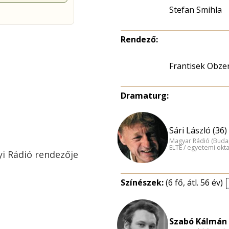
Stefan Smihla
Rendező:
Frantisek Obze
Dramaturg:
Sári László (36)
Magyar Rádió (Buda
ELTE / egyetemi okt
yi Rádió rendezője
Színészek:
(6 fő, átl. 56 év)
Szabó Kálmán 