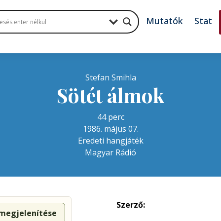
Mutatók
Stat
Stefan Smihla
Sötét álmok
44 perc
1986. május 07.
Eredeti hangjáték
Magyar Rádió
Szerző:
 megjelenítése