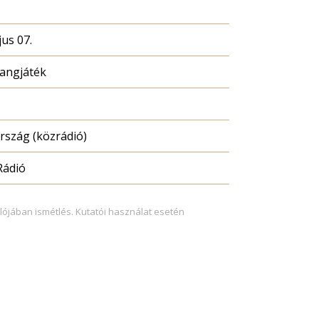
us 07.
hangjáték
szág (közrádió)
Rádió
lójában ismétlés. Kutatói használat esetén