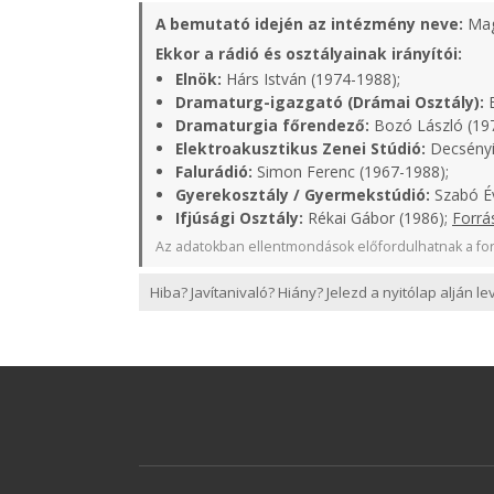
A bemutató idején az intézmény neve:
Mag
Ekkor a rádió és osztályainak irányítói:
Elnök:
Hárs István (1974-1988);
Dramaturg-igazgató (Drámai Osztály):
B
Dramaturgia főrendező:
Bozó László (19
Elektroakusztikus Zenei Stúdió:
Decsényi
Falurádió:
Simon Ferenc (1967-1988);
Gyerekosztály / Gyermekstúdió:
Szabó Év
Ifjúsági Osztály:
Rékai Gábor (1986);
Forrá
Az adatokban ellentmondások előfordulhatnak a for
Hiba? Javítanivaló? Hiány? Jelezd a nyitólap alján l