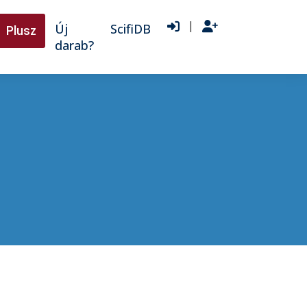
|
Új
ScifiDB
Plusz
darab?