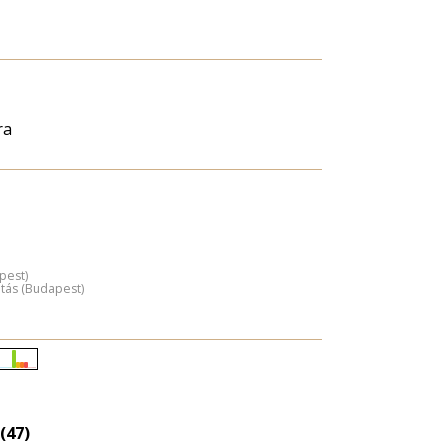
ra
pest)
atás (Budapest)
Életkori
eloszlás
nagyítása
(47)