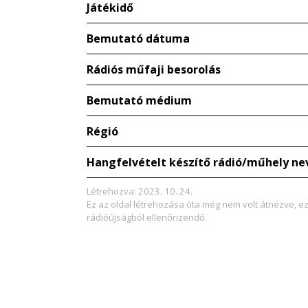
Játékidő
Bemutató dátuma
Rádiós műfaji besorolás
Bemutató médium
Régió
Hangfelvételt készítő rádió/műhely ne
Létrehozva: 2023. 10. 24.
Ez az oldal létrehozása óta még nem volt átnézve, e
rádióújságból ellenőrizendő.