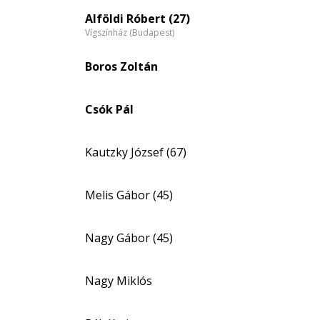
Életkori
eloszlás
Alföldi Róbert (27)
Vígszínház (Budapest)
nagyítása
Boros Zoltán
Csók Pál
Kautzky József (67)
Melis Gábor (45)
Nagy Gábor (45)
Nagy Miklós