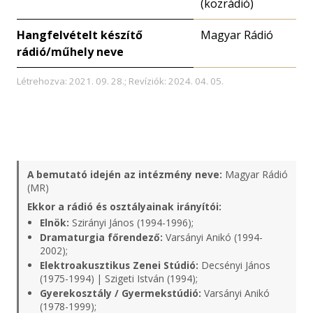
(közrádió)
Hangfelvételt készítő
Magyar Rádió
rádió/műhely neve
Létrehozva: 2021. 09. 28.; Revíziók: 2024. 04. 05.
A bemutató idején az intézmény neve:
Magyar Rádió
(MR)
Ekkor a rádió és osztályainak irányítói:
Elnök:
Szirányi János (1994-1996);
Dramaturgia főrendező:
Varsányi Anikó (1994-
2002);
Elektroakusztikus Zenei Stúdió:
Decsényi János
(1975-1994) | Szigeti István (1994);
Gyerekosztály / Gyermekstúdió:
Varsányi Anikó
(1978-1999);