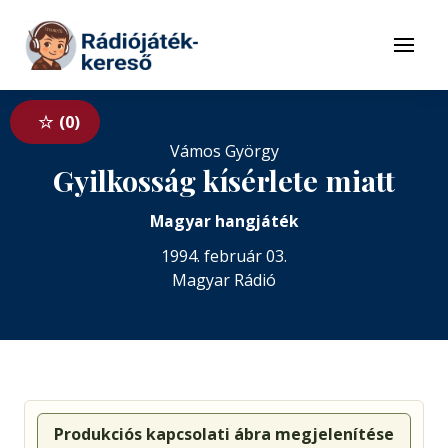
Tovább a navigációhoz
Tovább a tartalomhoz
Menü
0
Vámos György
Gyilkosság kísérlete miatt
Magyar hangjáték
1994. február 03.
Magyar Rádió
Produkciós kapcsolati ábra megjelenítése