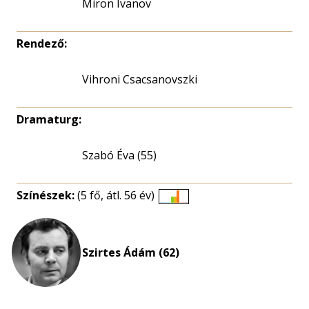
Miron Ivanov
Rendező:
Vihroni Csacsanovszki
Dramaturg:
Szabó Éva (55)
Színészek:
(5 fő, átl. 56 év)
Életkori
eloszlás
nagyítása
Szirtes Ádám (62)