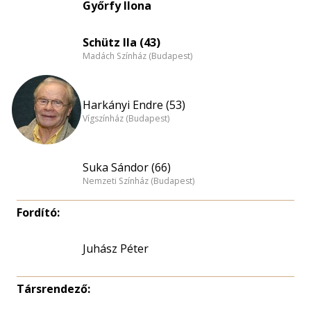
Győrfy Ilona
Schütz Ila (43)
Madách Színház (Budapest)
Harkányi Endre (53)
Vígszínház (Budapest)
Suka Sándor (66)
Nemzeti Színház (Budapest)
Fordító:
Juhász Péter
Társrendező: