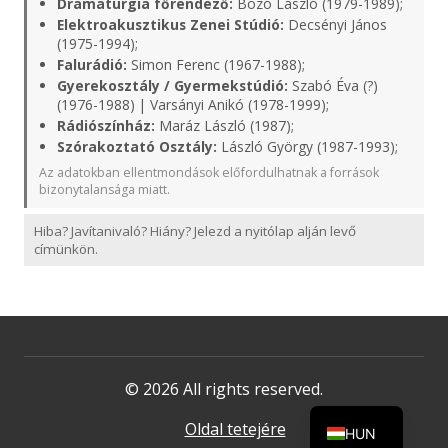
Dramaturgia főrendező:
Bozó László (1979-1989);
Elektroakusztikus Zenei Stúdió:
Decsényi János
(1975-1994);
Falurádió:
Simon Ferenc (1967-1988);
Gyerekosztály / Gyermekstúdió:
Szabó Éva (?)
(1976-1988) | Varsányi Anikó (1978-1999);
Rádiószínház:
Maráz László (1987);
Szórakoztató Osztály:
László György (1987-1993);
Az adatokban ellentmondások előfordulhatnak a források
bizonytalansága miatt.
Hiba? Javítanivaló? Hiány? Jelezd a nyitólap alján levő
címünkön.
© 2026 All rights reserved.
Oldal tetejére
HUN