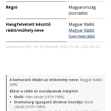
Régió
Magyarország
(közrádió)
Hangfelvételt készítő
Magyar Rádió
rádió/műhely neve
Magyar Rádió
Gyermekrádió
Létrehozva: 2021. 09. 28.; Revíziók: 2022. 07. 04.; 2023. 09. 05.
A bemutató idején az intézmény neve:
Magyar Rádió
(MR)
Ekkor a rádió és osztályainak irányítói:
Elnök:
Hárs István (1974-1988);
Dramaturg-igazgató (Drámai Osztály):
Bozó
László (1979-1989);