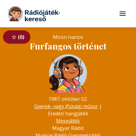
Tovább a navigációhoz
Tovább a tartalomhoz
Menü
0
Miron Ivanov
Furfangos történet
1987. október 02.
Gyerek- vagy ifjúsági műsor
|
Eredeti hangjáték
Mesejáték
Magyar Rádió
Magyar Rádió Gyermekrádió