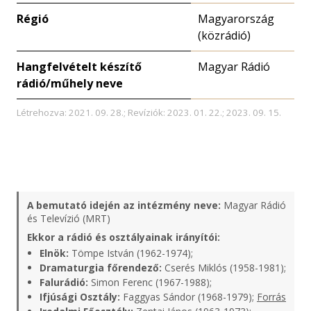
Régió
Magyarország
(közrádió)
Hangfelvételt készítő
Magyar Rádió
rádió/műhely neve
Létrehozva: 2021. 09. 28.; Revíziók: 2023. 01. 22.; 2023. 09. 15.
A bemutató idején az intézmény neve:
Magyar Rádió
és Televízió (MRT)
Ekkor a rádió és osztályainak irányítói:
Elnök:
Tömpe István (1962-1974);
Dramaturgia főrendező:
Cserés Miklós (1958-1981);
Falurádió:
Simon Ferenc (1967-1988);
Ifjúsági Osztály:
Faggyas Sándor (1968-1979);
Forrás