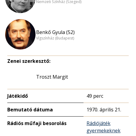
Nemzeti Színház (Szeged)
Benkő Gyula (52)
Vígszínház (Budapest)
Zenei szerkesztő:
Troszt Margit
Játékidő
49 perc
Bemutató dátuma
1970. április 21.
Rádiós műfaji besorolás
Rádiójáték
gyermekeknek