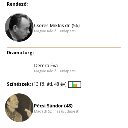
Rendező:
Cserés Miklós dr. (56)
Magyar Rádió (Budapest)
Dramaturg:
Derera Éva
Magyar Rádió (Budapest)
Színészek:
(13 fő, átl. 48 év)
Életkori
eloszlás
nagyítása
Pécsi Sándor (48)
Madách Színház (Budapest)