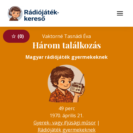
Tovább a navigációhoz
Tovább a tartalomhoz
Menü
0
Vaktorné Tasnádi Éva
Három találkozás
Magyar rádiójáték gyermekeknek
49 perc
1970. április 21.
Gyerek- vagy ifjúsági műsor
|
Rádiójáték gyermekeknek