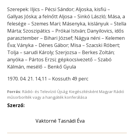
Szerepek: Iljics – Pécsi Sándor; Aljoska, kisfiú –
Gallyas Jóska; a felnőtt Aljosa – Sinkó László; Mása, a
felesége – Szemes Mari; Másenyka, kislányuk – Stella
Márta; Szoszipátics – Prókai István; Danyilovics, idős
parasztember – Bihari József; Nágya néni – Kelemen
Éva; Ványka – Dénes Gábor; Misa – Szacski Róbert;
Tolja – sarudi Károly; Szerjozsa – Berkes Zoltán;
anyóka – Pártos Erzsi; gépkocsivezető – Szabó
Kálmán, mesélő – Benkő Gyula
1970. 04. 21. 14,11 – Kossuth 49 perc
Forrás:
Rádió- és Televízió Újság; Kiegészítésként Magyar Rádió
műsorboríték vagy a hangjáték konferálása
Szerző:
Vaktorné Tasnádi Éva