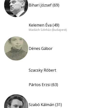
Bihari József (69)
Kelemen Éva (49)
Madách Színház (Budapest)
Dénes Gábor
Szacsky Róbert
Pártos Erzsi (63)
Szabó Kálmán (31)