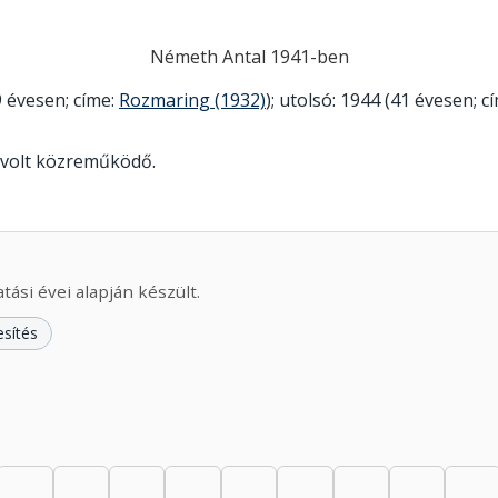
Németh Antal 1941-ben
 évesen; címe:
Rozmaring (1932)
); utolsó: 1944 (41 évesen; c
 volt közreműködő.
ási évei alapján készült.
esítés
5–1939: 3