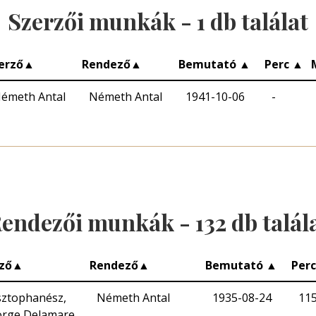
Szerzői munkák -
1
db találat
erző
▲
Rendező
▲
Bemutató
▲
Perc
▲
émeth Antal
Németh Antal
1941-10-06
-
endezői munkák -
132
db talál
ző
▲
Rendező
▲
Bemutató
▲
Per
sztophanész‏‎,
Németh Antal
1935-08-24
11
rge Delamare