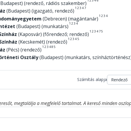
1
2
3
4
6
Budapest) (rendező, rádiós szakember)
1
2
3
4
7
áz
(Budapest) (igazgató, rendező)
1
2
3
4
 Tudományegyetem
(Debrecen) (magántanár)
1
2
3
4
ntézet
(Budapest) (munkatárs)
1
2
3
4
7
5
Színház
(Kaposvár) (főrendező; rendező)
1
2
3
4
5
Színház
(Kecskemét) (rendező)
1
2
3
4
8
5
áz
(Pécs) (rendező)
örténeti Osztály
(Budapest) (munkatárs, színháztörténész
Számítás alapja
eresőt, megtalálja a megfelelő tartalmat. A kereső minden oszlop 