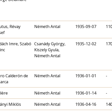
utus, Révay
Németh Antal
1935-09-07
11
sef
ách Imre, Szabó
Csanády György,
1935-12-02
17
inc
Kiszely Gyula,
Németh Antal
ro Calderón de
Németh Antal
1936-01-01
-
Barca
ière
Németh Antal
1936-01-14
-
ányi Miklós
Németh Antal
1936-04-16
14