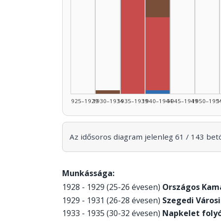
Rádióra alkalmaz
Rendező, 1935–1939: 28
Rendező, 1940–1
Rádióra alkalmazó, 1930–1934:
Szerző, 1940–194
1925–1929
1930–1934
1935–1939
1940–1944
1945–1949
1950–195
1
Az idősoros diagram jelenleg 61 / 143 betöl
Munkássága:
1928 - 1929 (25-26 évesen)
Országos Kama
1929 - 1931 (26-28 évesen)
Szegedi Városi
1933 - 1935 (30-32 évesen)
Napkelet folyó