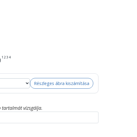
1
2
3
4
)
Részleges ábra kiszámítása
tartalmát vizsgálja.