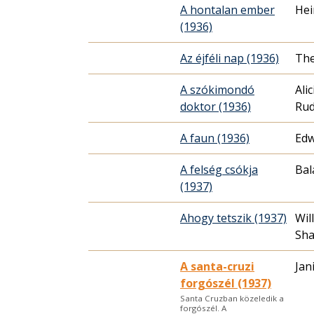
A hontalan ember
Hei
(1936)
Az éjféli nap (1936)
The
A szókimondó
Ali
doktor (1936)
Rud
A faun (1936)
Edw
A felség csókja
Bal
(1937)
Ahogy tetszik (1937)
Wil
Sha
A santa-cruzi
Jan
forgószél (1937)
Santa Cruzban közeledik a
forgószél. A