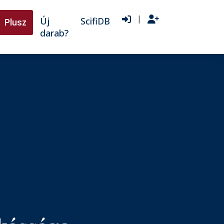
|
Új
ScifiDB
Plusz
darab?