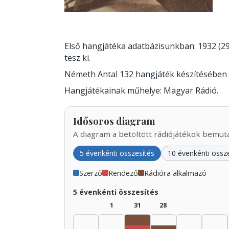
Első hangjátéka adatbázisunkban: 1932 (29
tesz ki.
Németh Antal 132 hangjáték készítésében
Hangjátékainak műhelye: Magyar Rádió.
Idősoros diagram
A diagram a betöltött rádiójátékok bemutat
5 évenkénti összesítés
10 évenkénti össz
Szerző
Rendező
Rádióra alkalmazó
5 évenkénti összesítés
1
31
28
Rádióra alkalmazó, 193