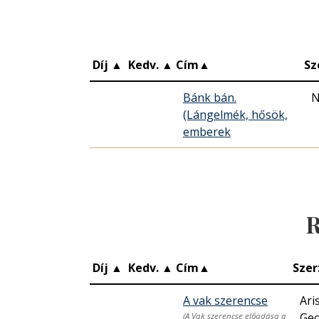
Díj
▲
Kedv.
▲
Cím
▲
Sz
Bánk bán.
N
(Lángelmék, hősök,
emberek
R
Díj
▲
Kedv.
▲
Cím
▲
Szer
A vak szerencse
Ari
Geo
(A Vak szerencse előadása a