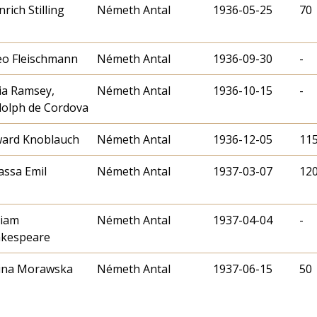
nrich Stilling
Németh Antal
1936-05-25
70
o Fleischmann
Németh Antal
1936-09-30
-
cia Ramsey,
Németh Antal
1936-10-15
-
olph de Cordova
ard Knoblauch
Németh Antal
1936-12-05
11
assa Emil
Németh Antal
1937-03-07
12
liam
Németh Antal
1937-04-04
-
kespeare
ina Morawska
Németh Antal
1937-06-15
50