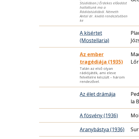
Stúdióban.) Érdekes előadást
hallottunk ma a
Rádióstúdióból. Németh
Antal dr. kiváló rendezésében
ke
A kísértet
Pla
(Mostellaria)
Józ
Az ember
Mad
tragédiája (1935)
Lőr
Talán az első olyan
rádiójáték, ami eleve
felvételre készült – három
rendezővel.
Az élet drámája
Ped
la 
A fösvény (1936)
Mol
Aranybástya (1936)
Sur