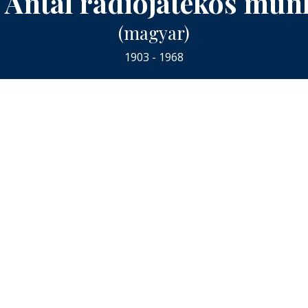
 Antal rádiójátékos mun
(magyar)
1903 - 1968