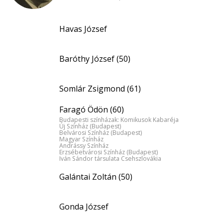
Havas József
Baróthy József (50)
Somlár Zsigmond (61)
Faragó Ödön (60)
Budapesti színházak: Komikusok Kabaréja
Új Színház (Budapest)
Belvárosi Színház (Budapest)
Magyar Színház
Andrássy Színház
Erzsébetvárosi Színház (Budapest)
Iván Sándor társulata Csehszlovákia
Galántai Zoltán (50)
Gonda József