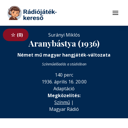
Tovább a navigációhoz
Tovább a tartalomhoz
Menü
0
Surányi Miklós
Aranybástya (1936)
Német mű magyar hangjáték-változata
Színműelőadás a stúdióban
140 perc
1936. április 16. 20:00
Adaptáció
Megközelítés:
Színmű
|
Magyar Rádió