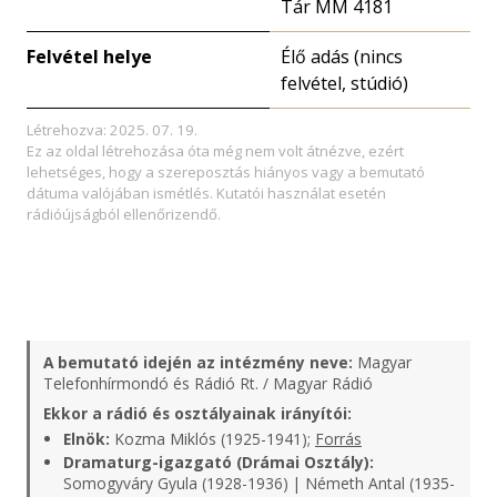
Tár MM 4181
Felvétel helye
Élő adás (nincs
felvétel, stúdió)
Létrehozva: 2025. 07. 19.
Ez az oldal létrehozása óta még nem volt átnézve, ezért
lehetséges, hogy a szereposztás hiányos vagy a bemutató
dátuma valójában ismétlés. Kutatói használat esetén
rádióújságból ellenőrizendő.
A bemutató idején az intézmény neve:
Magyar
Telefonhírmondó és Rádió Rt. / Magyar Rádió
Ekkor a rádió és osztályainak irányítói:
Elnök:
Kozma Miklós (1925-1941);
Forrás
Dramaturg-igazgató (Drámai Osztály):
Somogyváry Gyula (1928-1936) | Németh Antal (1935-