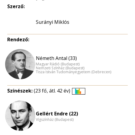
Szerző:
Surányi Miklós
Rendező:
Németh Antal (33)
Magyar Rádió (Budapest)
Nemzeti Színház (Budapest)
Tisza István Tudományegyetem (Debrecen)
Színészek:
(23 fő, átl. 42 év)
Életkori
eloszlás
nagyítása
Gellért Endre (22)
Vígszínház (Budapest)