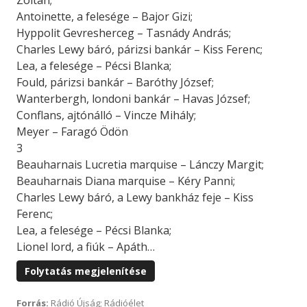
Zoltán;
Antoinette, a felesége – Bajor Gizi;
Hyppolit Gevresherceg – Tasnády András;
Charles Lewy báró, párizsi bankár – Kiss Ferenc;
Lea, a felesége – Pécsi Blanka;
Fould, párizsi bankár – Baróthy József;
Wanterbergh, londoni bankár – Havas József;
Conflans, ajtónálló – Vincze Mihály;
Meyer – Faragó Ödön
3
Beauharnais Lucretia marquise – Lánczy Margit;
Beauharnais Diana marquise – Kéry Panni;
Charles Lewy báró, a Lewy bankház feje – Kiss
Ferenc;
Lea, a felesége – Pécsi Blanka;
Lionel lord, a fiúk – Apáth…
Folytatás megjelenítése
Forrás:
Rádió Újság; Rádióélet