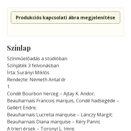
Produkciós kapcsolati ábra megjelenítése
Színlap
Színműelőadás a stúdióban
Színjáték 3 felvonásban
Írta: Surányi Miklós
Rendezte: Németh Antal dr
1
Condé Bourbon herceg – Ajtay K. Andor;
Beauharnais Francois marquis, Condé hadsegéde –
Gellért Endre;
Beauharnais Lucretia marquise – Lánczy Margit;
Beauharnais Diana marquise – Kéry Panni;
A trieri érsek – Toronyi L. Imre;