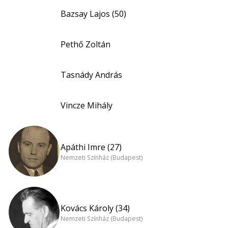
Bazsay Lajos (50)
Pethő Zoltán
Tasnády András
Vincze Mihály
Apáthi Imre (27)
Nemzeti Színház (Budapest)
Kovács Károly (34)
Nemzeti Színház (Budapest)