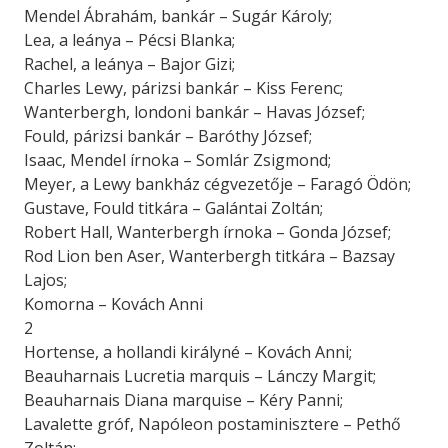
Mendel Ábrahám, bankár – Sugár Károly;
Lea, a leánya – Pécsi Blanka;
Rachel, a leánya – Bajor Gizi;
Charles Lewy, párizsi bankár – Kiss Ferenc;
Wanterbergh, londoni bankár – Havas József;
Fould, párizsi bankár – Baróthy József;
Isaac, Mendel írnoka – Somlár Zsigmond;
Meyer, a Lewy bankház cégvezetője – Faragó Ödön;
Gustave, Fould titkára – Galántai Zoltán;
Robert Hall, Wanterbergh írnoka – Gonda József;
Rod Lion ben Aser, Wanterbergh titkára – Bazsay
Lajos;
Komorna – Kovách Anni
2
Hortense, a hollandi királyné – Kovách Anni;
Beauharnais Lucretia marquis – Lánczy Margit;
Beauharnais Diana marquise – Kéry Panni;
Lavalette gróf, Napóleon postaminisztere – Pethő