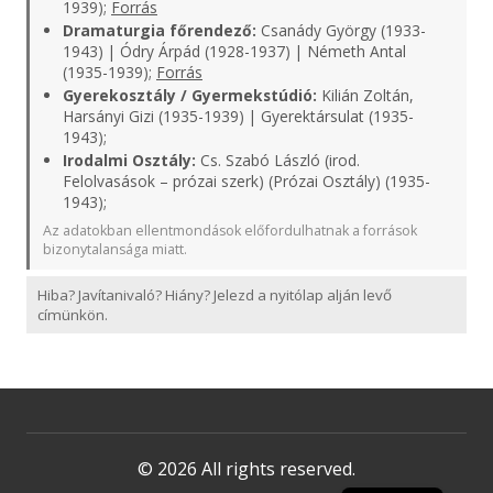
1939);
Forrás
Dramaturgia főrendező:
Csanády György (1933-
1943) | Ódry Árpád (1928-1937) | Németh Antal
(1935-1939);
Forrás
Gyerekosztály / Gyermekstúdió:
Kilián Zoltán,
Harsányi Gizi (1935-1939) | Gyerektársulat (1935-
1943);
Irodalmi Osztály:
Cs. Szabó László (irod.
Felolvasások – prózai szerk) (Prózai Osztály) (1935-
1943);
Az adatokban ellentmondások előfordulhatnak a források
bizonytalansága miatt.
Hiba? Javítanivaló? Hiány? Jelezd a nyitólap alján levő
címünkön.
© 2026 All rights reserved.