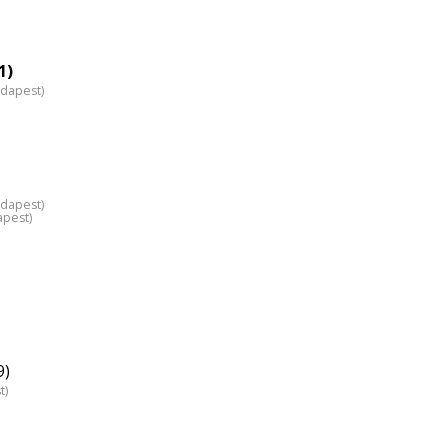
1)
udapest)
udapest)
apest)
9)
t)