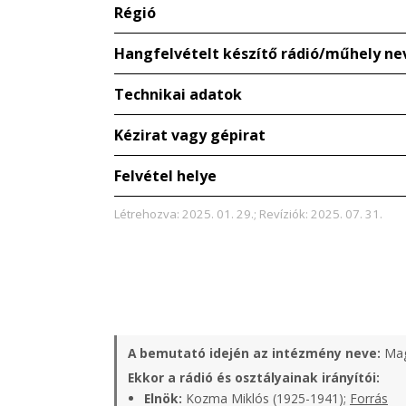
Régió
Hangfelvételt készítő rádió/műhely ne
Technikai adatok
Kézirat vagy gépirat
Felvétel helye
Létrehozva: 2025. 01. 29.; Revíziók: 2025. 07. 31.
A bemutató idején az intézmény neve:
Mag
Ekkor a rádió és osztályainak irányítói:
Elnök:
Kozma Miklós (1925-1941);
Forrás