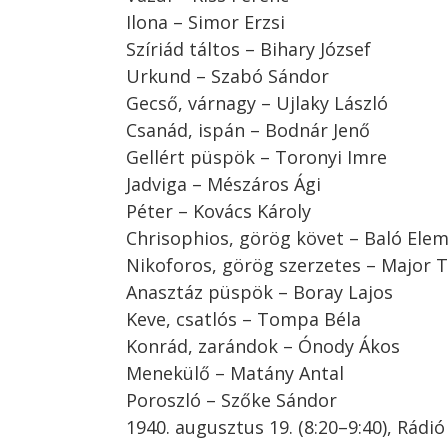
Ilona – Simor Erzsi
Szíriád táltos – Bihary József
Urkund – Szabó Sándor
Gecső, várnagy – Ujlaky László
Csanád, ispán – Bodnár Jenő
Gellért püspök – Toronyi Imre
Jadviga – Mészáros Ági
Péter – Kovács Károly
Chrisophios, görög követ – Baló Ele
Nikoforos, görög szerzetes – Major 
Anasztáz püspök – Boray Lajos
Keve, csatlós – Tompa Béla
Konrád, zarándok – Ónody Ákos
Menekülő – Matány Antal
Poroszló – Szőke Sándor
1940. augusztus 19. (8:20–9:40), Rádi