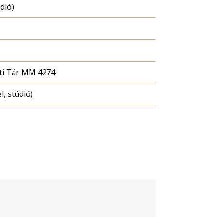
dió)
ti Tár MM 4274
l, stúdió)