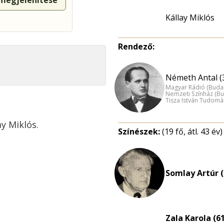
 megjelenítése
Kállay Miklós
Rendező:
Németh Antal (
Magyar Rádió (Buda
Nemzeti Színház (B
Tisza István Tudom
y Miklós.
Színészek:
(19 fő, átl. 43 év)
Somlay Artúr (
Zala Karola (6