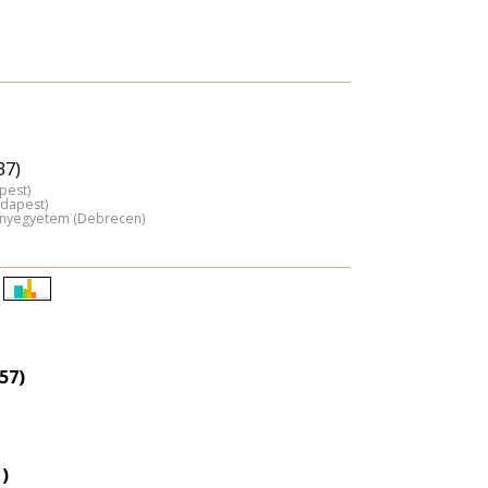
37)
pest)
udapest)
ányegyetem (Debrecen)
Életkori
eloszlás
nagyítása
57)
1)