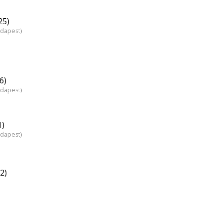
25)
udapest)
6)
udapest)
1)
udapest)
2)