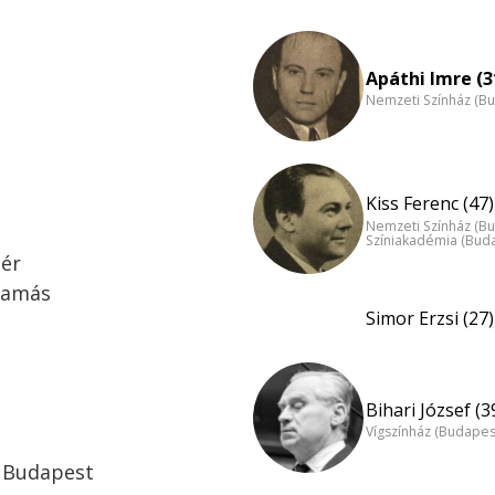
Apáthi Imre (3
Nemzeti Színház (B
Kiss Ferenc (47)
Nemzeti Színház (B
Színiakadémia (Bud
mér
Tamás
Simor Erzsi (27)
Bihari József (3
Vígszínház (Budapes
ó Budapest