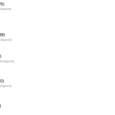
26)
udapest)
38)
udapest)
)
Budapest)
0)
udapest)
)