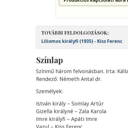
Produkciós kapcsolati ábra
TOVÁBBI FELDOLGOZÁSOK:
Liliomos királyfi (1935) - Kiss Ferenc
Színlap
Színmű három felvonásban. Irta: Kálla
Rendező: Németh Antal dr.
Személyek:
István király – Somlay Artúr
Gizella királyné – Zala Karola
Imre királyfi – Apáti Imre
Vazul – Kiss Ferenc