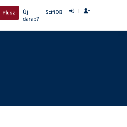
|
Új
ScifiDB
Plusz
darab?