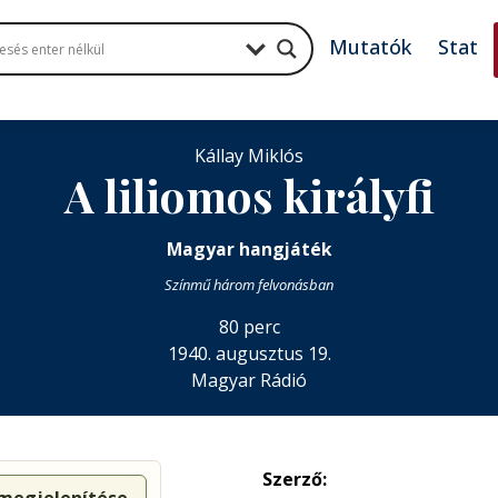
Mutatók
Stat
Kállay Miklós
A liliomos királyfi
Magyar hangjáték
Színmű három felvonásban
80 perc
1940. augusztus 19.
Magyar Rádió
Szerző: