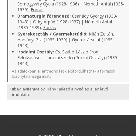
Somogyváry Gyula (1928-1936) | Németh Antal (1935-
1939);
Forrás
Dramaturgia főrendező:
Csanády György (1933-
1943) | Ódry Árpád (1928-1937) | Németh Antal
(1935-1939);
Forrás
Gyerekosztály / Gyermekstúdió:
Kilián Zoltán,
Harsányi Gizi (1935-1939) | Gyerektársulat (1935-
1943);
Irodalmi Osztály:
Cs. Szabó László (irod.
Felolvasások – prózai szerk) (Prózai Osztály) (1935-
1943);
Az adatokban ellentmondások előfordulhatnak a források
bizonytalansága miatt.
Hiba? Javítanivaló? Hiány? Jelezd a nyitólap alján levő
címünkön.