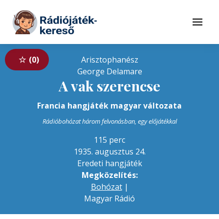
Tovább a navigációhoz
Tovább a tartalomhoz
Menü
0
George Delamare
A vak szerencse
Francia hangjáték magyar változata
Rádióbohózat három felvonásban, egy előjátékkal
115 perc
1935. augusztus 24.
Eredeti hangjáték
Megközelítés:
Bohózat
|
Magyar Rádió