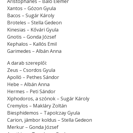
Aristophanes – Baló Elemér
Xantos – Gózon Gyula
Bacos – Sugár Károly
Broteles – Stella Gedeon
Kinesias – Kővári Gyula
Gnotis – Gonda József
Kephalos – Kallós Emil
Garimedes – Albán Anna
A darab szereplői:
Zeus – Csordos Gyula
Apolló – Pethes Sándor
Hebe – Albán Anna
Hermes – Peti Sándor
Xiphodoros, a szónok – Sugár Károly
Cremylos – Makláry Zoltán
Biesphidemos – Tapolczay Gyula
Carion, jámbor koldus – Stella Gedeon
Merkur – Gonda József