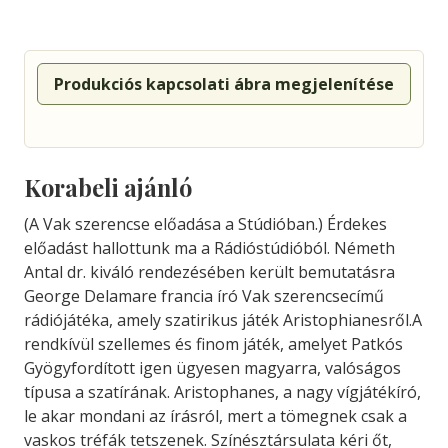
Produkciós kapcsolati ábra megjelenítése
Korabeli ajánló
(A Vak szerencse előadása a Stúdióban.) Érdekes
előadást hallottunk ma a Rádióstúdióból. Németh
Antal dr. kiváló rendezésében került bemutatásra
George Delamare francia író Vak szerencsecímű
rádiójátéka, amely szatirikus játék Aristophianesről.A
rendkívül szellemes és finom játék, amelyet Patkós
Gyögyfordított igen ügyesen magyarra, valóságos
típusa a szatírának. Aristophanes, a nagy vígjátékíró,
le akar mondani az írásról, mert a tömegnek csak a
vaskos tréfák tetszenek. Színésztársulata kéri őt,