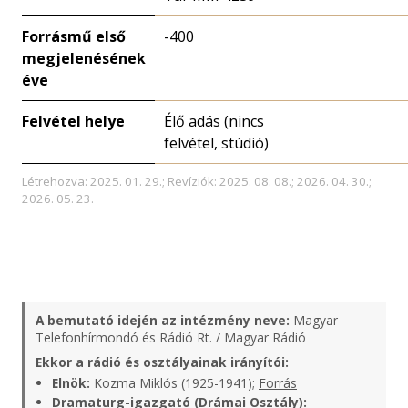
Forrásmű első
-400
megjelenésének
éve
Felvétel helye
Élő adás (nincs
felvétel, stúdió)
Létrehozva: 2025. 01. 29.; Revíziók: 2025. 08. 08.; 2026. 04. 30.;
2026. 05. 23.
A bemutató idején az intézmény neve:
Magyar
Telefonhírmondó és Rádió Rt. / Magyar Rádió
Ekkor a rádió és osztályainak irányítói:
Elnök:
Kozma Miklós (1925-1941);
Forrás
Dramaturg-igazgató (Drámai Osztály):