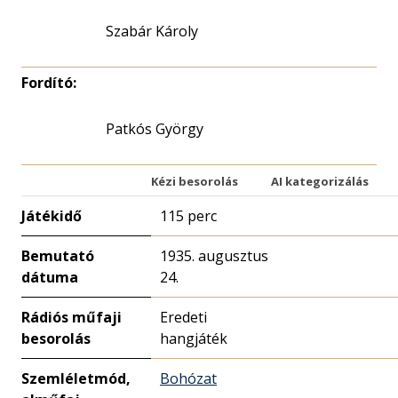
Szabár Károly
Fordító:
Patkós György
Kézi besorolás
AI kategorizálás
Játékidő
115 perc
Bemutató
1935. augusztus
dátuma
24.
Rádiós műfaji
Eredeti
besorolás
hangjáték
Szemléletmód,
Bohózat