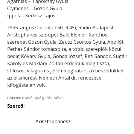
Agathias – Tapolczay Gyula
Clymenes – Gózon Gyula
Ippos – Kertész Lajos
1935. augusztus 24. (7:50–9:45), Rádió Budapest
Aristophanes szerepét Baló Elemér, Xanthos
szerepét Gózon Gyula, Zeusz Csortos Gyula, Apollót
Pethes Sándor tomácsolta, a többi szereplők közül
pedig Kőváry Gyula, Gonda József, Peti Sándor, Sugár
Károly és Makláry Zoltán érdemük meg tiszta,
stílusos, világos és jellemmeghatározó beszédükkel
az elismerést. Németh Antal dr. rendezése
kifogástalan volt.
Forrás:
Rádió Újság; Rádióélet
Szerző: