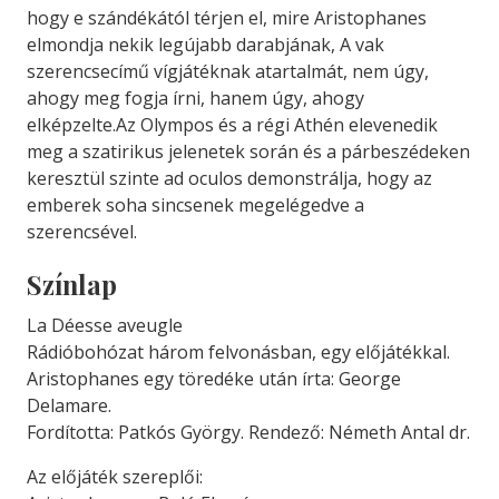
hogy e szándékától térjen el, mire Aristophanes
elmondja nekik legújabb darabjának, A vak
szerencsecímű vígjátéknak atartalmát, nem úgy,
ahogy meg fogja írni, hanem úgy, ahogy
elképzelte.Az Olympos és a régi Athén elevenedik
meg a szatirikus jelenetek során és a párbeszédeken
keresztül szinte ad oculos demonstrálja, hogy az
emberek soha sincsenek megelégedve a
szerencsével.
Színlap
La Déesse aveugle
Rádióbohózat három felvonásban, egy előjátékkal.
Aristophanes egy töredéke után írta: George
Delamare.
Fordította: Patkós György. Rendező: Németh Antal dr.
Az előjáték szereplői: