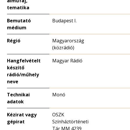
alműfaj,
tematika
Bemutató
Budapest I.
médium
Régió
Magyarország
(közrádió)
Hangfelvételt
Magyar Rádió
készítő
rádió/műhely
neve
Technikai
Monó
adatok
Kézirat vagy
OSZK
gépirat
Színháztörténeti
Tár MM 4239