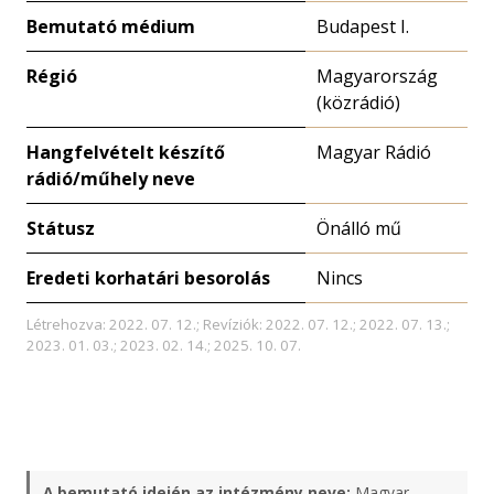
Bemutató médium
Budapest I.
Régió
Magyarország
(közrádió)
Hangfelvételt készítő
Magyar Rádió
rádió/műhely neve
Státusz
Önálló mű
Eredeti korhatári besorolás
Nincs
Létrehozva: 2022. 07. 12.; Revíziók: 2022. 07. 12.; 2022. 07. 13.;
2023. 01. 03.; 2023. 02. 14.; 2025. 10. 07.
A bemutató idején az intézmény neve:
Magyar