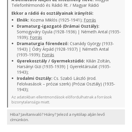
Telefonhírmondó és Rádió Rt. / Magyar Rádió
Ekkor a rádió és osztályainak irányítói:
Elnök:
Kozma Miklós (1925-1941);
Forrás
Dramaturg-igazgató (Drámai Osztály):
Somogyváry Gyula (1928-1936) | Németh Antal (1935-
1939);
Forrás
Dramaturgia főrendező:
Csanády György (1933-
1943) | Ódry Árpád (1928-1937) | Németh Antal
(1935-1939);
Forrás
Gyerekosztály / Gyermekstúdió:
Kilián Zoltán,
Harsányi Gizi (1935-1939) | Gyerektársulat (1935-
1943);
Irodalmi Osztály:
Cs. Szabó László (irod.
Felolvasások – prózai szerk) (Prózai Osztály) (1935-
1943);
Az adatokban ellentmondások előfordulhatnak a források
bizonytalansága miatt.
Hiba? Javítanivaló? Hiány? Jelezd a nyitólap alján levő
címünkön.