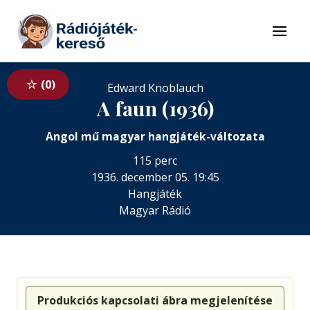
Tovább a navigációhoz
Tovább a tartalomhoz
Menü
0
Edward Knoblauch
A faun (1936)
Angol mű magyar hangjáték-változata
115 perc
1936. december 05. 19:45
Hangjáték
Magyar Rádió
Produkciós kapcsolati ábra megjelenítése