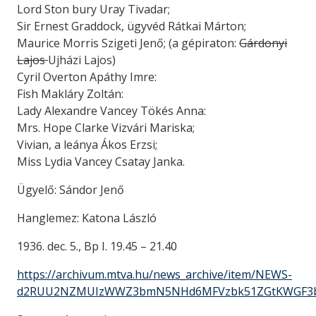
Lord Ston bury Uray Tivadar;
Sir Ernest Graddock, ügyvéd Rátkai Márton;
Maurice Morris Szigeti Jenő; (a gépiraton:
Gárdonyi
Lajos
Ujházi Lajos)
Cyril Overton Apáthy Imre:
Fish Makláry Zoltán:
Lady Alexandre Vancey Tökés Anna:
Mrs. Hope Clarke Vizvári Mariska;
Vivian, a leánya Ákos Erzsi;
Miss Lydia Vancey Csatay Janka.
Ügyelő: Sándor Jenő
Hanglemez: Katona László
1936. dec. 5., Bp I. 19.45 – 21.40
https://archivum.mtva.hu/news_archive/item/NEWS-
d2RUU2NZMUIzWWZ3bmN5NHd6MFVzbk51ZGtKWGF3b