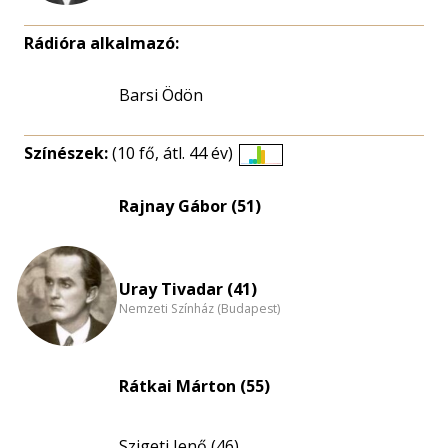
Rádióra alkalmazó:
Barsi Ödön
Színészek:
(10 fő, átl. 44 év)
Életkori
eloszlás
Rajnay Gábor (51)
nagyítása
Uray Tivadar (41)
Nemzeti Színház (Budapest)
Rátkai Márton (55)
Szigeti Jenő (46)