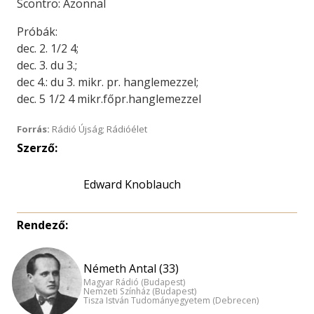
Scontro: Azonnal
Próbák:
dec. 2. 1/2 4;
dec. 3. du 3.;
dec 4.: du 3. mikr. pr. hanglemezzel;
dec. 5 1/2 4 mikr.főpr.hanglemezzel
Forrás:
Rádió Újság; Rádióélet
Szerző:
Edward Knoblauch
Rendező:
Németh Antal (33)
Magyar Rádió (Budapest)
Nemzeti Színház (Budapest)
Tisza István Tudományegyetem (Debrecen)