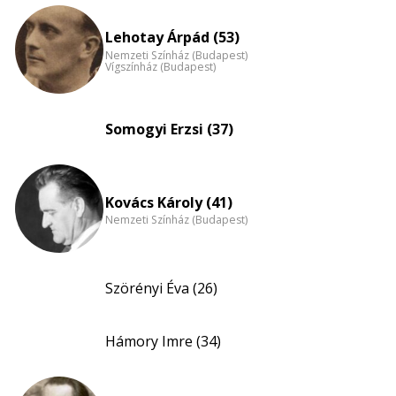
eloszlás
nagyítása
Lehotay Árpád (53)
Nemzeti Színház (Budapest)
Vígszínház (Budapest)
Somogyi Erzsi (37)
Kovács Károly (41)
Nemzeti Színház (Budapest)
Szörényi Éva (26)
Hámory Imre (34)