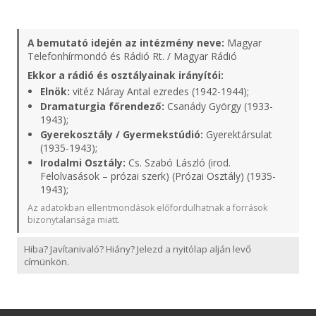
A bemutató idején az intézmény neve:
Magyar
Telefonhírmondó és Rádió Rt. / Magyar Rádió
Ekkor a rádió és osztályainak irányítói:
Elnök:
vitéz Náray Antal ezredes (1942-1944);
Dramaturgia főrendező:
Csanády György (1933-
1943);
Gyerekosztály / Gyermekstúdió:
Gyerektársulat
(1935-1943);
Irodalmi Osztály:
Cs. Szabó László (irod.
Felolvasások – prózai szerk) (Prózai Osztály) (1935-
1943);
Az adatokban ellentmondások előfordulhatnak a források
bizonytalansága miatt.
Hiba? Javítanivaló? Hiány? Jelezd a nyitólap alján levő
címünkön.