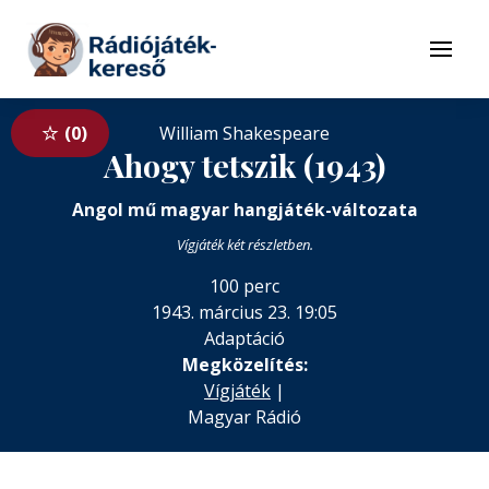
Tovább a navigációhoz
Tovább a tartalomhoz
Menü
0
William Shakespeare
Ahogy tetszik (1943)
Angol mű magyar hangjáték-változata
Vígjáték két részletben.
100 perc
1943. március 23. 19:05
Adaptáció
Megközelítés:
Vígjáték
|
Magyar Rádió