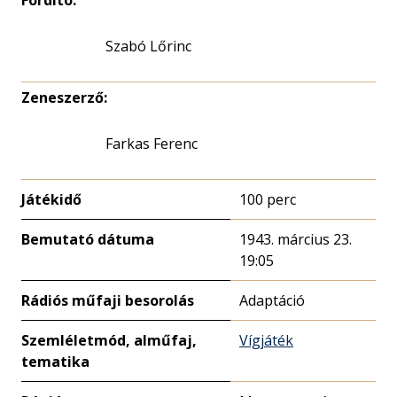
Fordító:
Szabó Lőrinc
Zeneszerző:
Farkas Ferenc
Játékidő
100 perc
Bemutató dátuma
1943. március 23.
19:05
Rádiós műfaji besorolás
Adaptáció
Szemléletmód, alműfaj,
Vígjáték
tematika