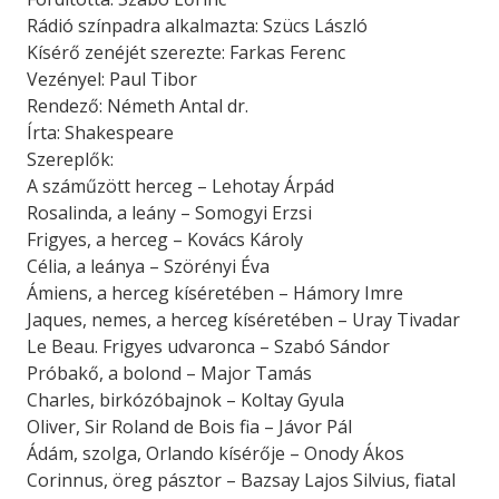
Rádió színpadra alkalmazta: Szücs László
Kísérő zenéjét szerezte: Farkas Ferenc
Vezényel: Paul Tibor
Rendező: Németh Antal dr.
Írta: Shakespeare
Szereplők:
A száműzött herceg – Lehotay Árpád
Rosalinda, a leány – Somogyi Erzsi
Frigyes, a herceg – Kovács Károly
Célia, a leánya – Szörényi Éva
Ámiens, a herceg kíséretében – Hámory Imre
Jaques, nemes, a herceg kíséretében – Uray Tivadar
Le Beau. Frigyes udvaronca – Szabó Sándor
Próbakő, a bolond – Major Tamás
Charles, birkózóbajnok – Koltay Gyula
Oliver, Sir Roland de Bois fia – Jávor Pál
Ádám, szolga, Orlando kísérője – Onody Ákos
Corinnus, öreg pásztor – Bazsay Lajos Silvius, fiatal