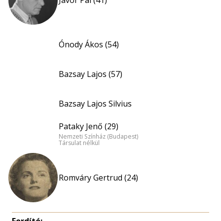
Jávor Pál (41)
Ónody Ákos (54)
Bazsay Lajos (57)
Bazsay Lajos Silvius
Pataky Jenő (29)
Nemzeti Színház (Budapest)
Társulat nélkül
Romváry Gertrud (24)