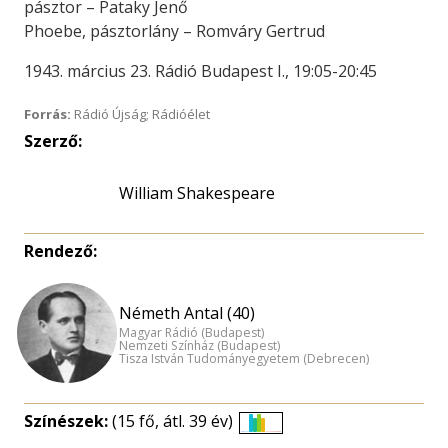
pásztor – Pataky Jenő
Phoebe, pásztorlány – Romváry Gertrud
1943. március 23. Rádió Budapest I., 19:05-20:45
Forrás:
Rádió Újság; Rádióélet
Szerző:
William Shakespeare
Rendező:
Németh Antal (40)
Magyar Rádió (Budapest)
Nemzeti Színház (Budapest)
Tisza István Tudományegyetem (Debrecen)
Színészek:
(15 fő, átl. 39 év)
Életkori