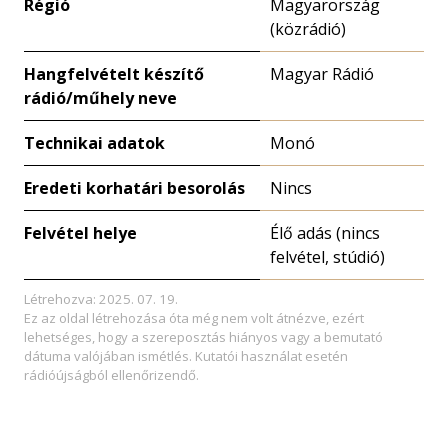
Régió
Magyarország
(közrádió)
Hangfelvételt készítő
Magyar Rádió
rádió/műhely neve
Technikai adatok
Monó
Eredeti korhatári besorolás
Nincs
Felvétel helye
Élő adás (nincs
felvétel, stúdió)
Létrehozva: 2025. 07. 19.
Ez az oldal létrehozása óta még nem volt átnézve, ezért
lehetséges, hogy a szereposztás hiányos vagy a bemutató
dátuma valójában ismétlés. Kutatói használat esetén
rádióújságból ellenőrizendő.