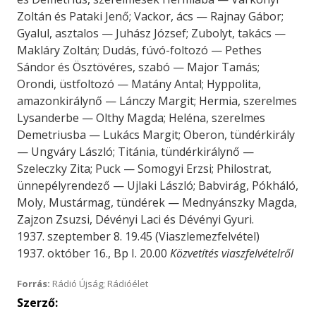
Zoltán és Pataki Jenő; Vackor, ács — Rajnay Gábor;
Gyalul, asztalos — Juhász József; Zubolyt, takács —
Makláry Zoltán; Dudás, fúvó-foltozó — Pethes
Sándor és Ösztövéres, szabó — Major Tamás;
Orondi, üstfoltozó — Matány Antal; Hyppolita,
amazonkirálynő — Lánczy Margit; Hermia, szerelmes
Lysanderbe — Olthy Magda; Heléna, szerelmes
Demetriusba — Lukács Margit; Oberon, tündérkirály
— Ungváry László; Titánia, tündérkirálynő —
Szeleczky Zita; Puck — Somogyi Erzsi; Philostrat,
ünnepélyrendező — Ujlaki László; Babvirág, Pókháló,
Moly, Mustármag, tündérek — Mednyánszky Magda,
Zajzon Zsuzsi, Dévényi Laci és Dévényi Gyuri.
1937. szeptember 8. 19.45 (Viaszlemezfelvétel)
1937. október 16., Bp I. 20.00
Közvetítés viaszfelvételről
Forrás:
Rádió Újság; Rádióélet
Szerző: