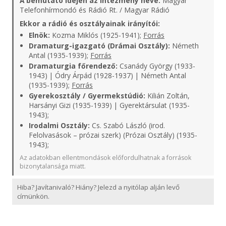
A bemutató idején az intézmény neve:
Magyar
Telefonhírmondó és Rádió Rt. / Magyar Rádió
Ekkor a rádió és osztályainak irányítói:
Elnök:
Kozma Miklós (1925-1941);
Forrás
Dramaturg-igazgató (Drámai Osztály):
Németh
Antal (1935-1939);
Forrás
Dramaturgia főrendező:
Csanády György (1933-
1943) | Ódry Árpád (1928-1937) | Németh Antal
(1935-1939);
Forrás
Gyerekosztály / Gyermekstúdió:
Kilián Zoltán,
Harsányi Gizi (1935-1939) | Gyerektársulat (1935-
1943);
Irodalmi Osztály:
Cs. Szabó László (irod.
Felolvasások – prózai szerk) (Prózai Osztály) (1935-
1943);
Az adatokban ellentmondások előfordulhatnak a források
bizonytalansága miatt.
Hiba? Javítanivaló? Hiány? Jelezd a nyitólap alján levő
címünkön.