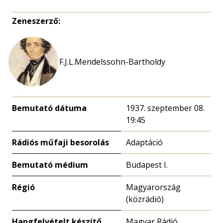
Zeneszerző:
F.J.L.Mendelssohn-Bartholdy
Bemutató dátuma
1937. szeptember 08.
19:45
Rádiós műfaji besorolás
Adaptáció
Bemutató médium
Budapest I.
Régió
Magyarország
(közrádió)
Hangfelvételt készítő
Magyar Rádió