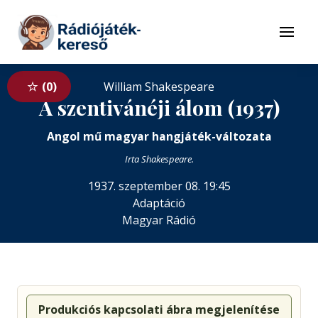
Tovább a navigációhoz
Tovább a tartalomhoz
Menü
0
William Shakespeare
A szentivánéji álom (1937)
Angol mű magyar hangjáték-változata
Irta Shakespeare.
1937. szeptember 08. 19:45
Adaptáció
Magyar Rádió
Produkciós kapcsolati ábra megjelenítése