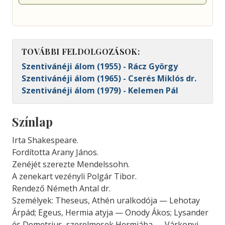
TOVÁBBI FELDOLGOZÁSOK:
Szentivánéji álom (1955) - Rácz György
Szentivánéji álom (1965) - Cserés Miklós dr.
Szentivánéji álom (1979) - Kelemen Pál
Színlap
Irta Shakespeare.
Fordította Arany János.
Zenéjét szerezte Mendelssohn.
A zenekart vezényli Polgár Tibor.
Rendező Németh Antal dr.
Személyek: Theseus, Athén uralkodója — Lehotay
Árpád; Egeus, Hermia atyja — Onody Ákos; Lysander
és Demetrius, szerelmesek Hermiába — Várkonyi