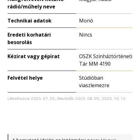
rádió/műhely neve
Technikai adatok
Monó
Eredeti korhatári
Nincs
besorolás
Kézirat vagy gépirat
OSZK Színháztörténeti
Tár MM 4190
Felvétel helye
Stúdióban
viaszlemezre
Létrehozva: 2025. 07. 20.; Revíziók: 2025. 08. 05.; 2025. 10. 12.