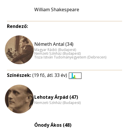
William Shakespeare
Rendező:
Németh Antal (34)
Magyar Rádió (Budapest)
Nemzeti Színház (Budapest)
Tisza István Tudományegyetem (Debrecen)
Színészek:
(19 fő, átl. 33 év)
Életkori
eloszlás
nagyítása
Lehotay Árpád (47)
Nemzeti Színház (Budapest)
Ónody Ákos (48)