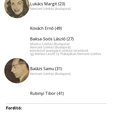
Lukács Margit (23)
Nemzeti Színház (Budapest)
Kovách Ernő (49)
Baksa-Soós László (27)
Művész Színház (Budapest)
Nemzeti Színház (Budapest)
különböző avantgárd színházi társulások
így Márkus László Új Tháliájában Nemzeti Színház
Balázs Samu (31)
Nemzeti Színház (Budapest)
Rubinyi Tibor (41)
Fordító: