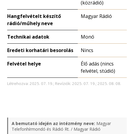
(közrádió)
Hangfelvételt készítő
Magyar Rádió
rádió/műhely neve
Technikai adatok
Monó
Eredeti korhatári besorolás
Nincs
Felvétel helye
Élő adás (nincs
felvétel, stúdió)
Létrehozva: 2025. 07. 19.; Revíziók: 2025. 07. 19.; 2025. 08. 08.
A bemutató idején az intézmény neve:
Magyar
Telefonhírmondó és Rádió Rt. / Magyar Rádió