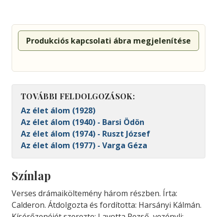
Produkciós kapcsolati ábra megjelenítése
TOVÁBBI FELDOLGOZÁSOK:
Az élet álom (1928)
Az élet álom (1940) - Barsi Ödön
Az élet álom (1974) - Ruszt József
Az élet álom (1977) - Varga Géza
Színlap
Verses drámaiköltemény három részben. Írta:
Calderon. Átdolgozta és fordította: Harsányi Kálmán.
Kísérőzenéjét szerezte: Lavotta Rezső, vezényli: