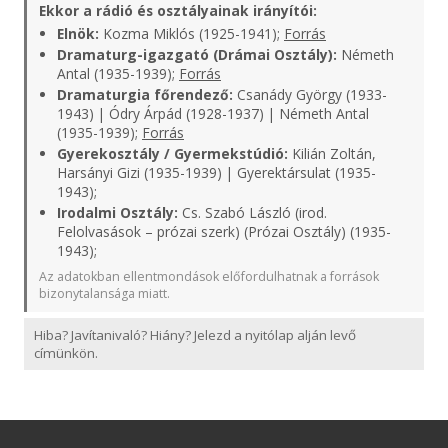
Ekkor a rádió és osztályainak irányítói:
Elnök:
Kozma Miklós (1925-1941);
Forrás
Dramaturg-igazgató (Drámai Osztály):
Németh
Antal (1935-1939);
Forrás
Dramaturgia főrendező:
Csanády György (1933-
1943) | Ódry Árpád (1928-1937) | Németh Antal
(1935-1939);
Forrás
Gyerekosztály / Gyermekstúdió:
Kilián Zoltán,
Harsányi Gizi (1935-1939) | Gyerektársulat (1935-
1943);
Irodalmi Osztály:
Cs. Szabó László (irod.
Felolvasások – prózai szerk) (Prózai Osztály) (1935-
1943);
Az adatokban ellentmondások előfordulhatnak a források
bizonytalansága miatt.
Hiba? Javítanivaló? Hiány? Jelezd a nyitólap alján levő
címünkön.