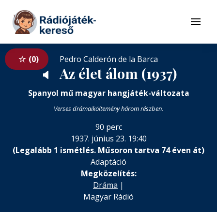
Tovább a navigációhoz
Tovább a tartalomhoz
Menü
0
Pedro Calderón de la Barca
Az élet álom (1937)
🔈
Spanyol mű magyar hangjáték-változata
Verses drámaiköltemény három részben.
90 perc
1937. június 23. 19:40
(Legalább 1 ismétlés. Műsoron tartva 74 éven át)
Adaptáció
Megközelítés:
Dráma
|
Magyar Rádió