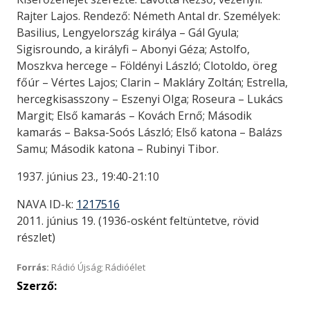
Rajter Lajos. Rendező: Németh Antal dr. Személyek:
Basilius, Lengyelország királya – Gál Gyula;
Sigisroundo, a királyfi – Abonyi Géza; Astolfo,
Moszkva hercege – Földényi László; Clotoldo, öreg
főúr – Vértes Lajos; Clarin – Makláry Zoltán; Estrella,
hercegkisasszony – Eszenyi Olga; Roseura – Lukács
Margit; Első kamarás – Kovách Ernő; Második
kamarás – Baksa-Soós László; Első katona – Balázs
Samu; Második katona – Rubinyi Tibor.
1937. június 23., 19:40-21:10
NAVA ID-k:
1217516
2011. június 19. (1936-osként feltüntetve, rövid
részlet)
Forrás:
Rádió Újság; Rádióélet
Szerző: