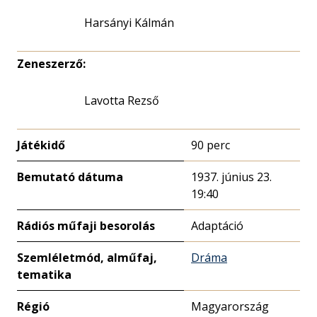
Harsányi Kálmán
Zeneszerző:
Lavotta Rezső
Játékidő
90 perc
Bemutató dátuma
1937. június 23.
19:40
Rádiós műfaji besorolás
Adaptáció
Szemléletmód, alműfaj,
Dráma
tematika
Régió
Magyarország