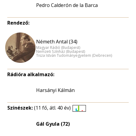
Pedro Calderón de la Barca
Rendező:
Németh Antal (34)
Magyar Rádió (Budapest)
Nemzeti Színház (Budapest)
Tisza István Tudományegyetem (Debrecen)
Rádióra alkalmazó:
Harsányi Kálmán
Színészek:
(11 fő, átl. 40 év)
Életkori
eloszlás
Gál Gyula (72)
nagyítása