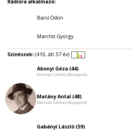
Rádióra alkalmazó:
Barsi Ödön
Marchis György
Színészek:
(4 fő, átl. 57 év)
Életkori
eloszlás
Abonyi Géza (44)
Nemzeti Színház (Budapest)
nagyítása
Matány Antal (48)
Nemzeti Színház (Budapest)
Gabányi László (59)