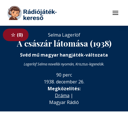
Tovább a navigációhoz
Tovább a tartalomhoz
Menü
0
Selma Lagerlöf
A császár látomása (1938)
Svéd mű magyar hangjáték-változata
Lagerlöf Selma novellái nyomán, Krisztus-legendák.
90 perc
1938. december 26.
Megközelítés:
Dráma
|
Magyar Rádió