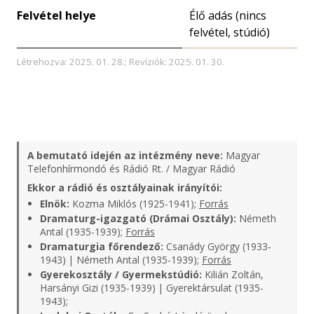
Felvétel helye
Élő adás (nincs
felvétel, stúdió)
Létrehozva: 2025. 01. 28.; Revíziók: 2025. 01. 30.
A bemutató idején az intézmény neve:
Magyar
Telefonhírmondó és Rádió Rt. / Magyar Rádió
Ekkor a rádió és osztályainak irányítói:
Elnök:
Kozma Miklós (1925-1941);
Forrás
Dramaturg-igazgató (Drámai Osztály):
Németh
Antal (1935-1939);
Forrás
Dramaturgia főrendező:
Csanády György (1933-
1943) | Németh Antal (1935-1939);
Forrás
Gyerekosztály / Gyermekstúdió:
Kilián Zoltán,
Harsányi Gizi (1935-1939) | Gyerektársulat (1935-
1943);