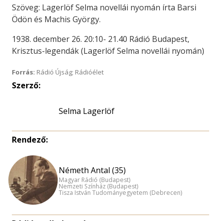
Szöveg: Lagerlöf Selma novellái nyomán írta Barsi
Ödön és Machis György.
1938. december 26. 20:10- 21.40 Rádió Budapest,
Krisztus-legendák (Lagerlöf Selma novellái nyomán)
Forrás:
Rádió Újság; Rádióélet
Szerző:
Selma Lagerlöf
Rendező:
Németh Antal (35)
Magyar Rádió (Budapest)
Nemzeti Színház (Budapest)
Tisza István Tudományegyetem (Debrecen)