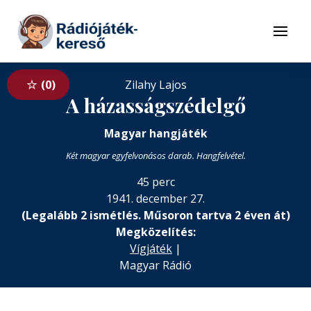
Tovább a navigációhoz
Tovább a tartalomhoz
Menü
0
Zilahy Lajos
A házasságszédelgő
Magyar hangjáték
Két magyar egyfelvonásos darab. Hangfelvétel.
45 perc
1941. december 27.
(Legalább 2 ismétlés. Műsoron tartva 2 éven át)
Megközelítés:
Vígjáték
|
Magyar Rádió