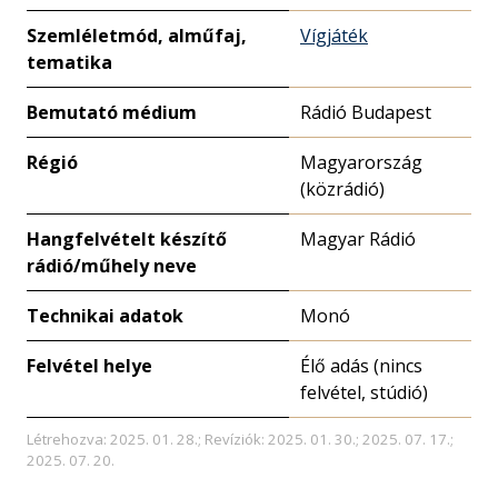
Szemléletmód, alműfaj,
Vígjáték
tematika
Bemutató médium
Rádió Budapest
Régió
Magyarország
(közrádió)
Hangfelvételt készítő
Magyar Rádió
rádió/műhely neve
Technikai adatok
Monó
Felvétel helye
Élő adás (nincs
felvétel, stúdió)
Létrehozva: 2025. 01. 28.; Revíziók: 2025. 01. 30.; 2025. 07. 17.;
2025. 07. 20.