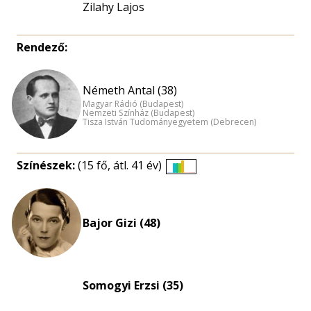
Zilahy Lajos
Rendező:
Németh Antal (38)
Magyar Rádió (Budapest)
Nemzeti Színház (Budapest)
Tisza István Tudományegyetem (Debrecen)
Színészek:
(15 fő, átl. 41 év)
Életkori
eloszlás
nagyítása
Bajor Gizi (48)
Somogyi Erzsi (35)