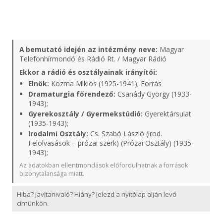
A bemutató idején az intézmény neve:
Magyar
Telefonhírmondó és Rádió Rt. / Magyar Rádió
Ekkor a rádió és osztályainak irányítói:
Elnök:
Kozma Miklós (1925-1941);
Forrás
Dramaturgia főrendező:
Csanády György (1933-
1943);
Gyerekosztály / Gyermekstúdió:
Gyerektársulat
(1935-1943);
Irodalmi Osztály:
Cs. Szabó László (irod.
Felolvasások – prózai szerk) (Prózai Osztály) (1935-
1943);
Az adatokban ellentmondások előfordulhatnak a források
bizonytalansága miatt.
Hiba? Javítanivaló? Hiány? Jelezd a nyitólap alján levő
címünkön.