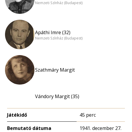
Nemzeti Színház (Budapest)
Apáthi Imre (32)
Nemzeti Színház (Budapest)
Szathmáry Margit
Vándory Margit (35)
Játékidő
45 perc
Bemutató dátuma
1941. december 27.