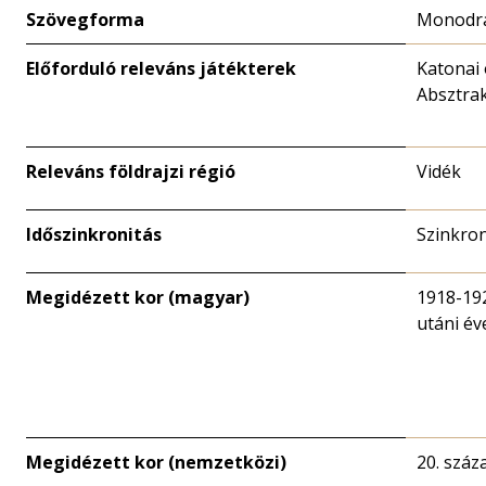
Szövegforma
Monodrá
Előforduló releváns játékterek
Katonai
Absztrak
Releváns földrajzi régió
Vidék
Időszinkronitás
Szinkro
Megidézett kor (magyar)
1918-192
utáni év
Megidézett kor (nemzetközi)
20. száz