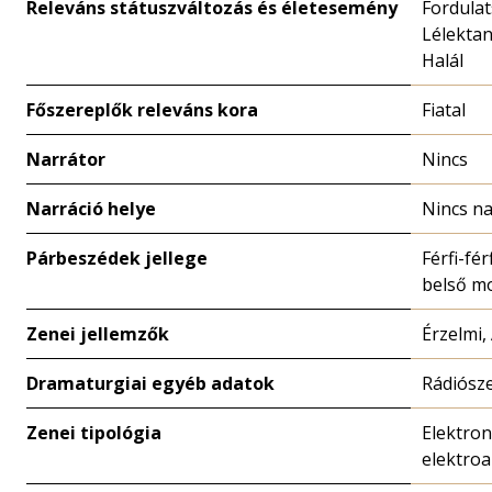
Releváns státuszváltozás és életesemény
Fordulat
Lélekta
Halál
Főszereplők releváns kora
Fiatal
Narrátor
Nincs
Narráció helye
Nincs na
Párbeszédek jellege
Férfi-férf
belső m
Zenei jellemzők
Érzelmi,
Dramaturgiai egyéb adatok
Rádiósze
Zenei tipológia
Elektron
elektroa