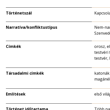
Történetszál
Kapcsola
Narratíva/konfliktustípus
Nem-nar
Szenved
Címkék
orosz, e
testvéri 
testvér, 
Társadalmi címkék
katonák 
magánél
Említések
első vil
Történet időtartama
Több n