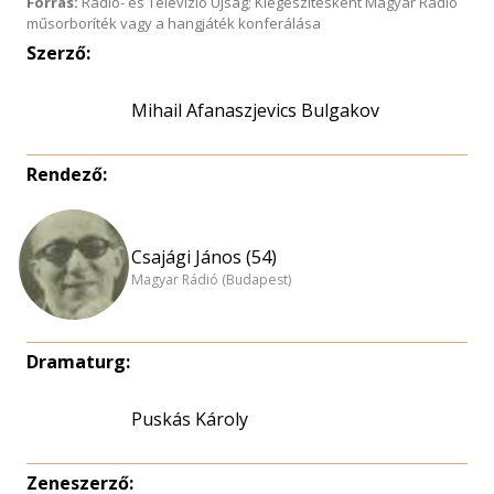
Forrás:
Rádió- és Televízió Újság; Kiegészítésként Magyar Rádió
műsorboríték vagy a hangjáték konferálása
Szerző:
Mihail Afanaszjevics Bulgakov
Rendező:
Csajági János (54)
Magyar Rádió (Budapest)
Dramaturg:
Puskás Károly
Zeneszerző: