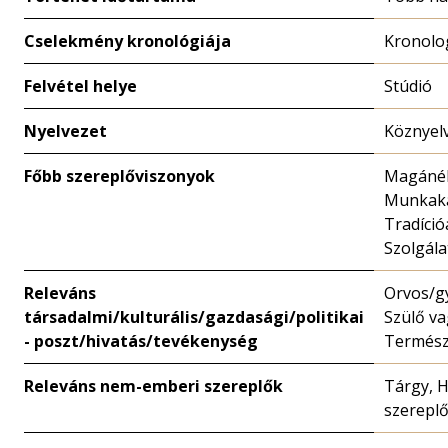
Cselekmény kronológiája
Kronolog
Felvétel helye
Stúdió
Nyelvezet
Köznyelv
Főbb szereplőviszonyok
Magánéle
Munkaka
Tradíció
Szolgála
Releváns
Orvos/g
társadalmi/kulturális/gazdasági/politikai
Szülő va
- poszt/hivatás/tevékenység
Természe
Releváns nem-emberi szereplők
Tárgy, H
szerepl