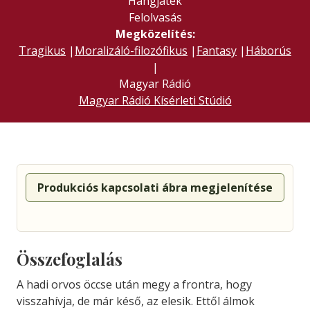
Hangjáték
Felolvasás
Megközelítés:
Tragikus
|
Moralizáló-filozófikus
|
Fantasy
|
Háborús
|
Magyar Rádió
Magyar Rádió Kísérleti Stúdió
Produkciós kapcsolati ábra megjelenítése
Összefoglalás
A hadi orvos öccse után megy a frontra, hogy
visszahívja, de már késő, az elesik. Ettől álmok