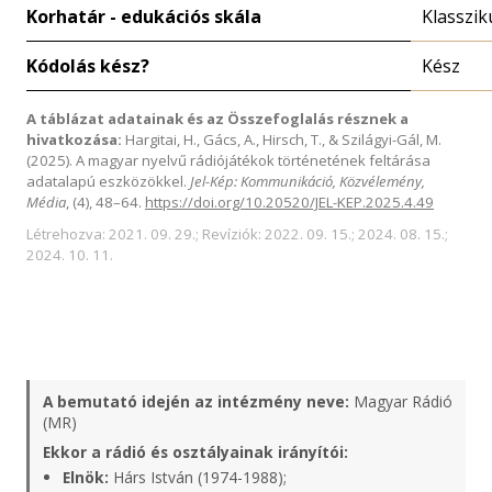
Korhatár - edukációs skála
Klasszik
Kódolás kész?
Kész
A táblázat adatainak és az Összefoglalás résznek a
hivatkozása:
Hargitai, H., Gács, A., Hirsch, T., & Szilágyi-Gál, M.
(2025). A magyar nyelvű rádiójátékok történetének feltárása
adatalapú eszközökkel.
Jel-Kép: Kommunikáció, Közvélemény,
Média
, (4), 48–64.
https://doi.org/10.20520/JEL-KEP.2025.4.49
Létrehozva: 2021. 09. 29.; Revíziók: 2022. 09. 15.; 2024. 08. 15.;
2024. 10. 11.
A bemutató idején az intézmény neve:
Magyar Rádió
(MR)
Ekkor a rádió és osztályainak irányítói:
Elnök:
Hárs István (1974-1988);