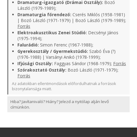
Dramaturg-igazgató (Drámai Osztály):
Bozó
László (1979-1989);
Dramaturgia főrendező:
Cserés Miklós (1958-1981)
| Bozó László (1971-1979) | Bozó László (1979-1989);
Forrás
Elektroakusztikus Zenei Stúdió:
Decsényi János
(1975-1994);
Falurádió:
Simon Ferenc (1967-1988);
Gyerekosztály / Gyermekstúdió:
Szabó Éva (?)
(1976-1988) | Varsányi Anikó (1978-1999);
Ifjúsági Osztály:
Faggyas Sándor (1968-1979);
Forrás
Szórakoztató Osztály:
Bozó László (1971-1979);
Forrás
Az adatokban ellentmondások előfordulhatnak a források
bizonytalansága miatt.
Hiba? Javítanivaló? Hiány? Jelezd a nyitólap alján levő
címünkön.