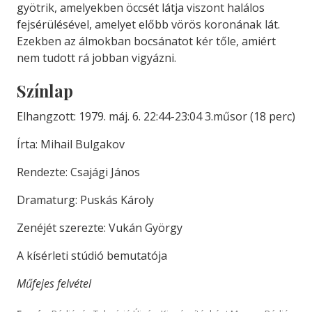
gyötrik, amelyekben öccsét látja viszont halálos
fejsérülésével, amelyet előbb vörös koronának lát.
Ezekben az álmokban bocsánatot kér tőle, amiért
nem tudott rá jobban vigyázni.
Színlap
Elhangzott: 1979. máj. 6. 22:44-23:04 3.műsor (18 perc)
Írta: Mihail Bulgakov
Rendezte: Csajági János
Dramaturg: Puskás Károly
Zenéjét szerezte: Vukán György
A kísérleti stúdió bemutatója
Műfejes felvétel