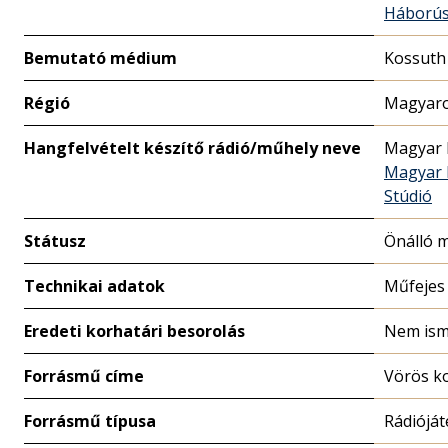
Háború
Bemutató médium
Kossuth
Régió
Magyaro
Hangfelvételt készítő rádió/műhely neve
Magyar 
Magyar R
Stúdió
Státusz
Önálló 
Technikai adatok
Műfejes
Eredeti korhatári besorolás
Nem ism
Forrásmű címe
Vörös k
Forrásmű típusa
Rádióját