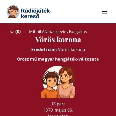
Tovább a navigációhoz
Tovább a tartalomhoz
Menü
0
Mihail Afanaszjevics Bulgakov
Vörös korona
Eredeti cím:
Vörös korona
Orosz mű magyar hangjáték-változata
18 perc
1979. május 06.