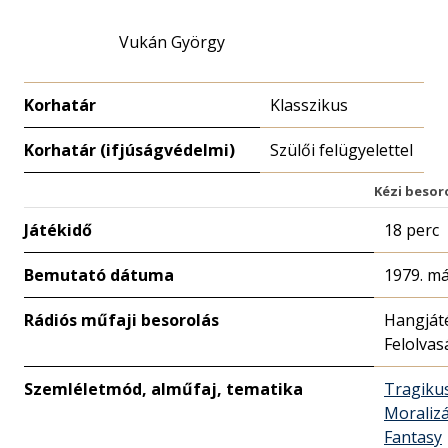
Vukán György
Korhatár
Klasszikus
Korhatár (ifjúságvédelmi)
Szülői felügyelettel
Kézi besor
Játékidő
18 perc
Bemutató dátuma
1979. má
Rádiós műfaji besorolás
Hangját
Felolvas
Szemléletmód, alműfaj, tematika
Tragiku
Moralizá
Fantasy