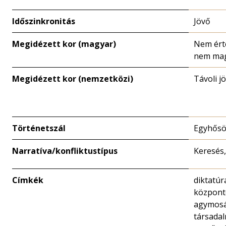
Időszinkronitás
Jövő
Megidézett kor (magyar)
Nem ért
nem mag
Megidézett kor (nemzetközi)
Távoli j
Történetszál
Egyhősö
Narratíva/konfliktustípus
Keresés
Címkék
diktatúr
központo
agymosá
társadal