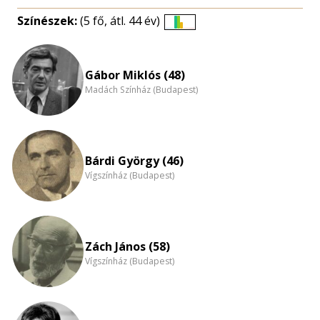
Színészek:
(5 fő, átl. 44 év)
Életkori
eloszlás
nagyítása
Gábor Miklós (48)
Madách Színház (Budapest)
Bárdi György (46)
Vígszínház (Budapest)
Zách János (58)
Vígszínház (Budapest)