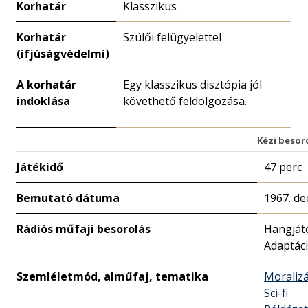
Korhatár
Klasszikus
Korhatár
Szülői felügyelettel
(ifjúságvédelmi)
A korhatár
Egy klasszikus disztópia jól
indoklása
követhető feldolgozása.
Kézi besor
Játékidő
47 perc
Bemutató dátuma
1967. de
Rádiós műfaji besorolás
Hangját
Adaptác
Szemléletmód, alműfaj, tematika
Moralizá
Sci-fi