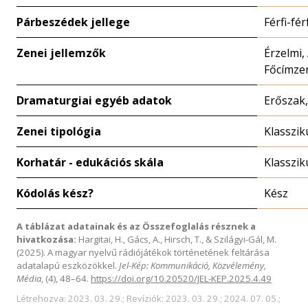
Párbeszédek jellege
Férfi-fér
Zenei jellemzők
Érzelmi,
Főcímze
Dramaturgiai egyéb adatok
Erőszak,
Zenei tipológia
Klasszik
Korhatár - edukációs skála
Klasszik
Kódolás kész?
Kész
A táblázat adatainak és az Összefoglalás résznek a
hivatkozása:
Hargitai, H., Gács, A., Hirsch, T., & Szilágyi-Gál, M.
(2025). A magyar nyelvű rádiójátékok történetének feltárása
adatalapú eszközökkel.
Jel-Kép: Kommunikáció, Közvélemény,
Média
, (4), 48–64.
https://doi.org/10.20520/JEL-KEP.2025.4.49
Létrehozva: 2023. 03. 29.; Revíziók: 2023. 03. 29.; 2024. 07. 05.;