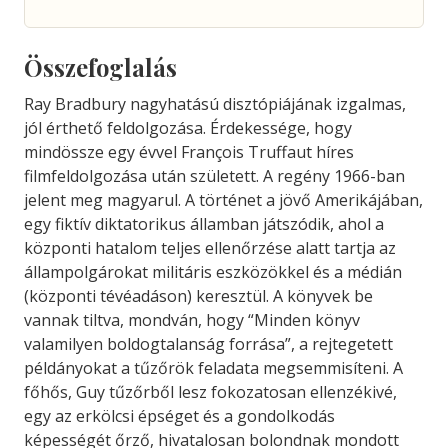
Összefoglalás
Ray Bradbury nagyhatású disztópiájának izgalmas,
jól érthető feldolgozása. Érdekessége, hogy
mindössze egy évvel François Truffaut híres
filmfeldolgozása után született. A regény 1966-ban
jelent meg magyarul. A történet a jövő Amerikájában,
egy fiktív diktatorikus államban játszódik, ahol a
központi hatalom teljes ellenőrzése alatt tartja az
állampolgárokat militáris eszközökkel és a médián
(központi tévéadáson) keresztül. A könyvek be
vannak tiltva, mondván, hogy “Minden könyv
valamilyen boldogtalanság forrása”, a rejtegetett
példányokat a tűzőrök feladata megsemmisíteni. A
főhős, Guy tűzőrből lesz fokozatosan ellenzékivé,
egy az erkölcsi épséget és a gondolkodás
képességét őrző, hivatalosan bolondnak mondott