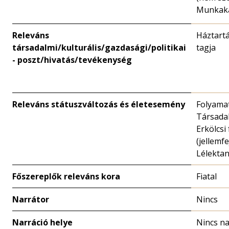
Munkakap
Releváns
Háztartá
társadalmi/kulturális/gazdasági/politikai
tagja
- poszt/hivatás/tevékenység
Releváns státuszváltozás és életesemény
Folyamat
Társadal
Erkölcsi
(jellemfe
Lélekta
Főszereplők releváns kora
Fiatal
Narrátor
Nincs
Narráció helye
Nincs na