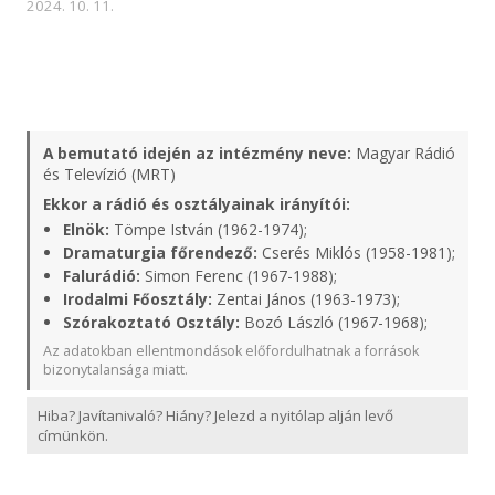
2024. 10. 11.
A bemutató idején az intézmény neve:
Magyar Rádió
és Televízió (MRT)
Ekkor a rádió és osztályainak irányítói:
Elnök:
Tömpe István (1962-1974);
Dramaturgia főrendező:
Cserés Miklós (1958-1981);
Falurádió:
Simon Ferenc (1967-1988);
Irodalmi Főosztály:
Zentai János (1963-1973);
Szórakoztató Osztály:
Bozó László (1967-1968);
Az adatokban ellentmondások előfordulhatnak a források
bizonytalansága miatt.
Hiba? Javítanivaló? Hiány? Jelezd a nyitólap alján levő
címünkön.