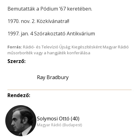
Bemutatták a Pódium ’67 keretében.
1970. nov. 2. Közkívánatra!!
1997. jan. 4 Szórakoztató Antikvárium
Forrás:
Rádió- és Televízió Újság; Kiegészítésként Magyar Rádió
műsorboríték vagy a hangjáték konferálása
Szerző:
Ray Bradbury
Rendező:
Solymosi Ottó (40)
Magyar Rádió (Budapest)