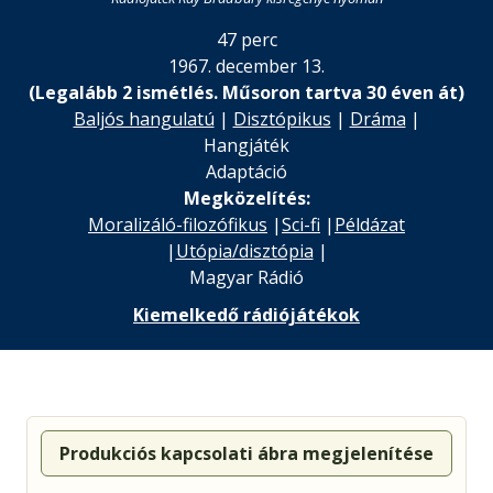
47 perc
1967. december 13.
(Legalább 2 ismétlés. Műsoron tartva 30 éven át)
Baljós hangulatú
|
Disztópikus
|
Dráma
|
Hangjáték
Adaptáció
Megközelítés:
Moralizáló-filozófikus
|
Sci-fi
|
Példázat
|
Utópia/disztópia
|
Magyar Rádió
Kiemelkedő rádiójátékok
Produkciós kapcsolati ábra megjelenítése