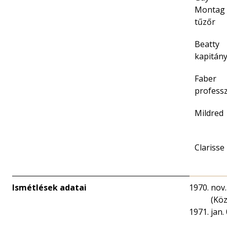
Montag
tűzőr
Beatty
kapitán
Faber
profess
Mildred
Clarisse
Ismétlések adatai
nov.
(Köz
jan. 