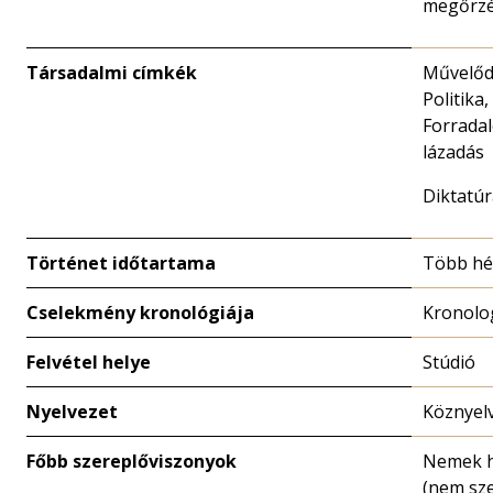
megőrzé
Társadalmi címkék
Művelődé
Politika,
Forradal
lázadás
Diktatúr
Történet időtartama
Több hé
Cselekmény kronológiája
Kronolo
Felvétel helye
Stúdió
Nyelvezet
Köznyel
Főbb szereplőviszonyok
Nemek h
(nem sze