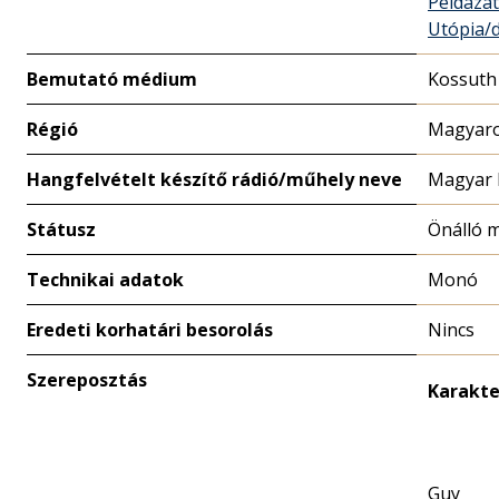
Példázat
Utópia/d
Bemutató médium
Kossuth
Régió
Magyaro
Hangfelvételt készítő rádió/műhely neve
Magyar 
Státusz
Önálló 
Technikai adatok
Monó
Eredeti korhatári besorolás
Nincs
Szereposztás
Karakte
Guy