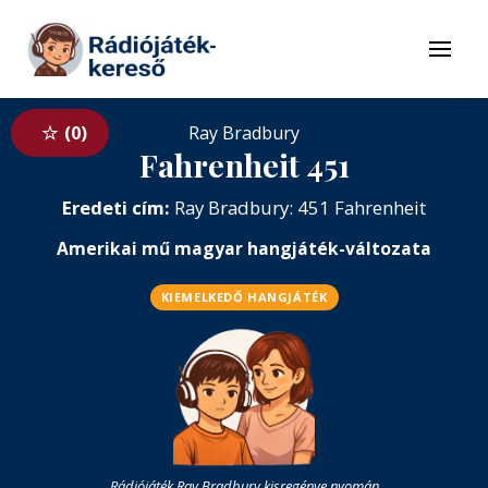
Tovább a navigációhoz
Tovább a tartalomhoz
Menü
0
Ray Bradbury
Fahrenheit 451
Eredeti cím:
Ray Bradbury: 451 Fahrenheit
Amerikai mű magyar hangjáték-változata
KIEMELKEDŐ HANGJÁTÉK
Rádiójáték Ray Bradbury kisregénye nyomán