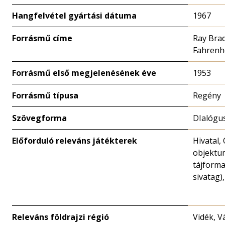
Hangfelvétel gyártási dátuma
1967
Forrásmű címe
Ray Brad
Fahrenh
Forrásmű első megjelenésének éve
1953
Forrásmű típusa
Regény
Szövegforma
DIalógu
Előforduló releváns játékterek
Hivatal,
objektu
tájforma
sivatag)
Releváns földrajzi régió
Vidék, V