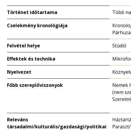
Történet időtartama
Több n
Cselekmény kronológiája
Kronolo
Párhuz
Felvétel helye
Stúdió
Effektek és technika
Mikrofo
Nyelvezet
Köznyel
Főbb szereplőviszonyok
Nemek h
(nem sze
Szerelmi
Releváns
Háztartá
társadalmi/kulturális/gazdasági/politikai
Paraszt