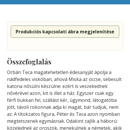
Produkciós kapcsolati ábra megjelenítése
Összefoglalás
Orbán Teca magatehetetlen édesanyját ápolja a
nádfedeles viskóban, ahová Miska az öccse, sebesült
katona nősülni készülne: ezért is veszekednek
nővérével azon, kit is illet a ház. Egyszer csak egy
férfi bukkan fel, szállást kér, úgymond, látogatóba
jött, távoli rokonnak adja ki magát, bár tudjuk, nem
az. A titokzatos figura, Péter és Teca azon nyomban
megtetszenek egymásnak. Odakint zajlik a háború:
közelednek az oroszok, menekülnek a németek, akik