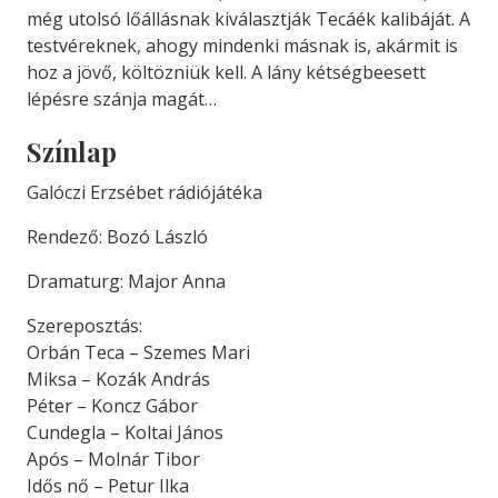
még utolsó lőállásnak kiválasztják Tecáék kalibáját. A
testvéreknek, ahogy mindenki másnak is, akármit is
hoz a jövő, költözniük kell. A lány kétségbeesett
lépésre szánja magát…
Színlap
Galóczi Erzsébet rádiójátéka
Rendező: Bozó László
Dramaturg: Major Anna
Szereposztás:
Orbán Teca – Szemes Mari
Miksa – Kozák András
Péter – Koncz Gábor
Cundegla – Koltai János
Após – Molnár Tibor
Idős nő – Petur Ilka