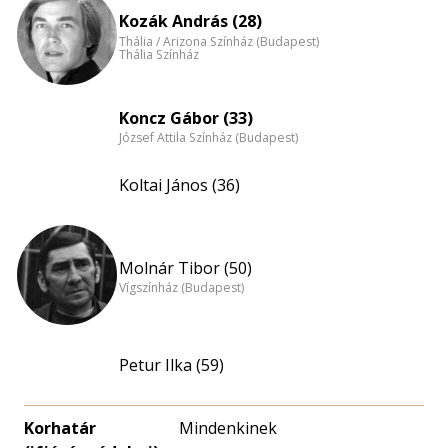
Kozák András (28)
Thália / Arizona Színház (Budapest)
Thália Színház
Koncz Gábor (33)
József Attila Színház (Budapest)
Koltai János (36)
Molnár Tibor (50)
Vígszínház (Budapest)
Petur Ilka (59)
Korhatár
Mindenkinek