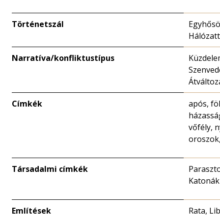
Történetszál
Egyhősös
Hálózat
Narratíva/konfliktustípus
Küzdelem
Szenved
Átváltoz
Címkék
após, fö
házasság
vőfély, 
oroszok,
Társadalmi címkék
Paraszto
Katonák
Említések
Rata, Li