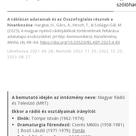
szólóha
A táblázat adatainak és az Összefoglalás résznek a
hivatkozása:
Hargitai, H., Gács, A., Hirsch, T., & Szilágyi-Gál, M.
(2025). A magyar nyelvű rádiójátékok történetének feltárása
adatalapú eszközökkel.
Jel-Kép: Kommunikáció, Közvélemény,
Média
, (4), 48–64.
https://doi.org/10.20520/JEL-KEP.2025.4.49
Létrehozva: 2021. 09. 28.; Revíziók: 2022. 11. 30.; 2022. 12. 20.;
2023. 08. 27.
A bemutató idején az intézmény neve:
Magyar Rádió
és Televízió (MRT)
Ekkor a rádió és osztályainak irányítói:
Elnök:
Tömpe István (1962-1974);
Dramaturgia főrendező:
Cserés Miklós (1958-1981)
| Bozó László (1971-1979);
Forrás