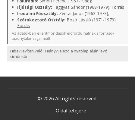
Falurádió:
Simon Ferenc (1967-1988);
Ifjúsági Osztály:
Faggyas Sándor (1968-1979);
Forrás
Irodalmi Főosztály:
Zentai János (1963-1973);
Szórakoztató Osztály:
Bozó László (1971-1979);
Forrás
Az adatokban ellentmondások előfordulhatnak a források
bizonytalansága miatt.
Hiba? Javítanivaló? Hiány? Jelezd a nyitólap alján levő
címünkön.
© 2026 All rights reserved.
Oldal tetejére