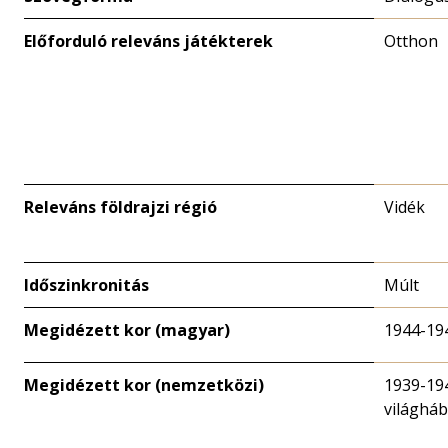
Előforduló releváns játékterek
Otthon
Releváns földrajzi régió
Vidék
Időszinkronitás
Múlt
Megidézett kor (magyar)
1944-19
Megidézett kor (nemzetközi)
1939-19
világhá