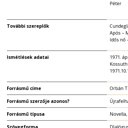
Péter
További szereplők
Cundegla
Após – 
Idős nő 
Ismétlések adatai
1971. ápr
Kossuth
1971.10.
Forrásmű címe
Orbán T
Forrásmű szerzője azonos?
Újrafelh
Forrásmű típusa
Novella,
Szövegforma
DIalógu