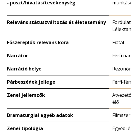
- poszt/hivatás/tevékenység
munkás
Releváns státuszváltozás és életesemény
Fordulat
Lélekta
Főszereplők releváns kora
Fiatal
Narrátor
Férfi na
Narráció helye
Rezonőr
Párbeszédek jellege
Férfi-fér
Zenei jellemzők
Átvezető
élő
Dramaturgiai egyéb adatok
Filmszer
Zenei tipológia
Egyedi 