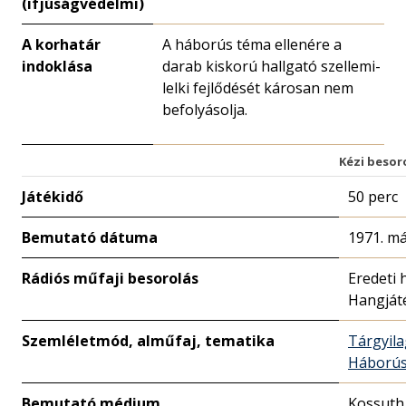
(ifjúságvédelmi)
A korhatár
A háborús téma ellenére a
indoklása
darab kiskorú hallgató szellemi-
lelki fejlődését károsan nem
befolyásolja.
Kézi besor
Játékidő
50 perc
Bemutató dátuma
1971. má
Rádiós műfaji besorolás
Eredeti 
Hangját
Szemléletmód, alműfaj, tematika
Tárgyil
Háború
Bemutató médium
Kossuth