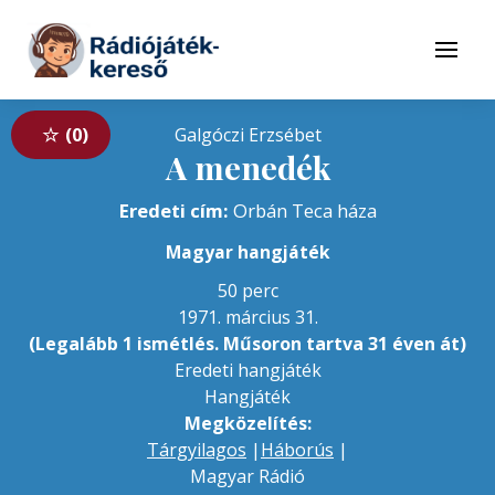
Tovább a navigációhoz
Tovább a tartalomhoz
Menü
0
Galgóczi Erzsébet
A menedék
Eredeti cím:
Orbán Teca háza
Magyar hangjáték
50 perc
1971. március 31.
(Legalább 1 ismétlés. Műsoron tartva 31 éven át)
Eredeti hangjáték
Hangjáték
Megközelítés:
Tárgyilagos
|
Háborús
|
Magyar Rádió