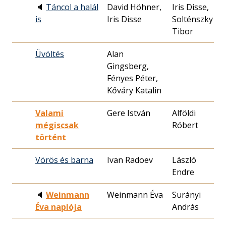
🔈
Táncol a halál
David Höhner,
Iris Disse,
20
is
Iris Disse
Solténszky
14
Tibor
Üvöltés
Alan
19
Gingsberg,
13
Fényes Péter,
Kőváry Katalin
Valami
Gere István
Alföldi
20
mégiscsak
Róbert
10
történt
Vörös és barna
Ivan Radoev
László
19
Endre
15
🔈
Weinmann
Weinmann Éva
Surányi
20
Éva naplója
András
17