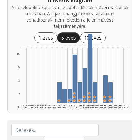
Idősoros diagram
Az oszlopokra kattintva az adott időszak művei maradnak
a listában. A díjak a hangjátékokra általában
vonatkoznak, nem feltétlen a jelen művész
teljesítményére.
1 éves
5 éves
10 éves
10
8
5
★
★
3
★
★
★
★
★
★
★
★
🏆
★
★
🏆
★
★
★
★
★
🏆
1925
1930
1935
1940
1945
1950
1955
1960
1965
1970
1975
1980
1985
1990
1995
2000
2005
2010
2015
2020
2025
0
1929
1934
1939
1944
1949
1954
1959
1964
1969
1974
1979
1984
1989
1994
1999
2004
2009
2014
2019
2024
2026