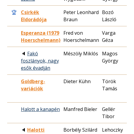
🏆
Csirkék
Peter Leonhard
Bozó
19
Eldorádója
Braun
László
25
Esperanza (1979
Fred von
Varga
19
Hoerschelmann)
Hoerschelmann
Géza
16
🔈
Fakó
Mészöly Miklós
Magos
19
foszlányok, nagy
György
20
esők évadján
Goldberg-
Dieter Kühn
Török
19
variációk
Tamás
02
Halott a kanapén
Manfred Bieler
Gellér
19
Tibor
06
🔈
Halotti
Borbély Szilárd
Lehoczky
20