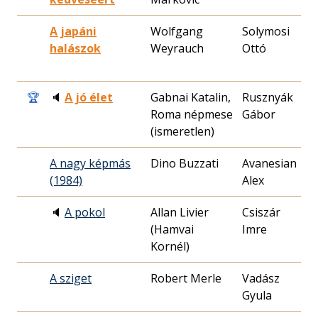
A japáni
Wolfgang
Solymosi
19
halászok
Weyrauch
Ottó
13
🏆
🔈
A jó élet
Gabnai Katalin,
Rusznyák
20
Roma népmese
Gábor
18
(ismeretlen)
A nagy képmás
Dino Buzzati
Avanesian
19
(1984)
Alex
09
🔈
A pokol
Allan Livier
Csiszár
20
(Hamvai
Imre
18
Kornél)
A sziget
Robert Merle
Vadász
19
Gyula
04