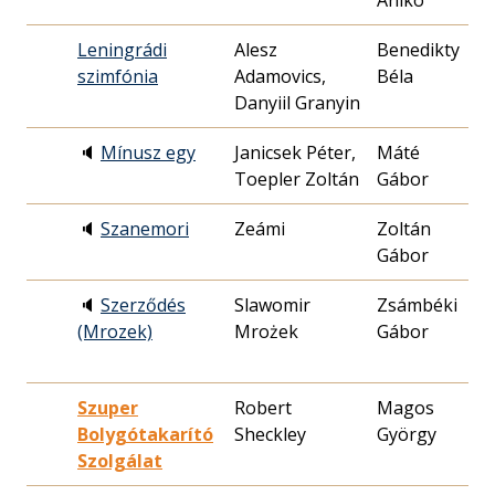
Anikó
27
Leningrádi
Alesz
Benedikty
19
szimfónia
Adamovics,
Béla
08
Danyiil Granyin
🔈
Mínusz egy
Janicsek Péter,
Máté
20
Toepler Zoltán
Gábor
22
🔈
Szanemori
Zeámi
Zoltán
19
Gábor
27
🔈
Szerződés
Slawomir
Zsámbéki
19
(Mrozek)
Mrożek
Gábor
25
Szuper
Robert
Magos
19
Bolygótakarító
Sheckley
György
08
Szolgálat