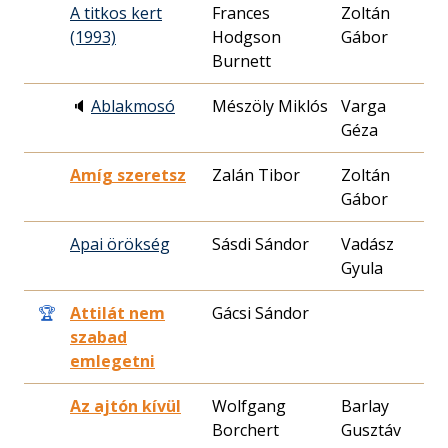
A titkos kert
Frances
Zoltán
19
(1993)
Hodgson
Gábor
30
Burnett
🔈
Ablakmosó
Mészöly Miklós
Varga
19
Géza
20
Amíg szeretsz
Zalán Tibor
Zoltán
19
Gábor
17
Apai örökség
Sásdi Sándor
Vadász
19
Gyula
03
🏆
Attilát nem
Gácsi Sándor
19
szabad
18
emlegetni
Az ajtón kívül
Wolfgang
Barlay
19
Borchert
Gusztáv
19