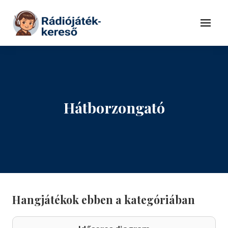
Tovább a navigációhoz
Tovább a tartalomhoz
Menü
Hátborzongató
Hangjátékok ebben a kategóriában