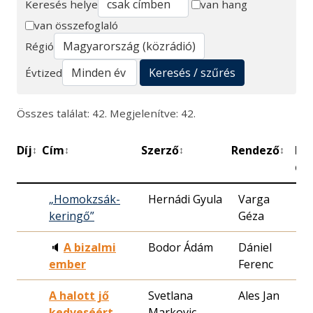
Keresés helye
van hang
van összefoglaló
Keresés
Régió
Keresés / szűrés
Évtized
Összes találat: 42. Megjelenítve: 42.
Díj
Cím
Szerző
Rendező
Be
↕
↕
↕
↕
dá
„Homokzsák-
Hernádi Gyula
Varga
19
keringő”
Géza
08
🔈
A bizalmi
Bodor Ádám
Dániel
19
ember
Ferenc
28
A halott jő
Svetlana
Ales Jan
19
kedveséért
Markovic
04