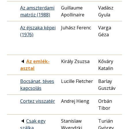
Az amszterdami
Guillaume
Vadász
19
matróz (1988)
Apollinaire
Gyula
06
Az éjszaka képei
Juhász Ferenc
Varga
19
(1976)
Géza
14
🔈
Az emlék-
Király Zsuzsa
Kőváry
19
asztal
Katalin
08
Bocsánat, téves
Lucille Fletcher
Barlay
19
kapcsolás
Gusztáv
06
Cortez visszatér
Andrej Hieng
Orbán
19
Tibor
21
🔈
Csak egy
Stanislaw
Turián
19
szálka
Wygodzki
György
24