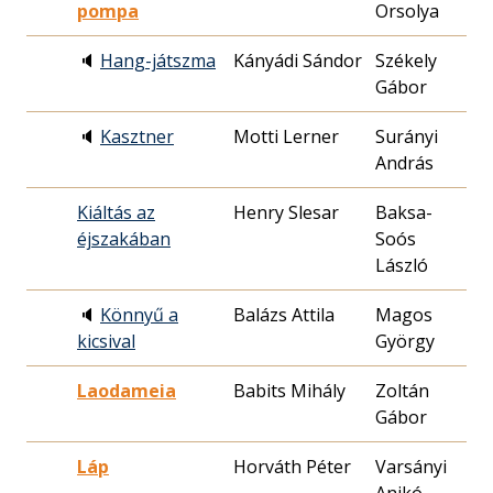
pompa
Orsolya
08
🔈
Hang-játszma
Kányádi Sándor
Székely
19
Gábor
10
🔈
Kasztner
Motti Lerner
Surányi
19
András
18
Kiáltás az
Henry Slesar
Baksa-
19
éjszakában
Soós
03
László
🔈
Könnyű a
Balázs Attila
Magos
19
kicsival
György
06
Laodameia
Babits Mihály
Zoltán
19
Gábor
04
Láp
Horváth Péter
Varsányi
19