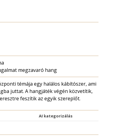
ma
yugalmat megzavaró hang
zponti témája egy halálos kábítószer, ami
lágba juttat. A hangjáték végén közvetítik,
eresztre feszítik az egyik szereplőt.
AI kategorizálás