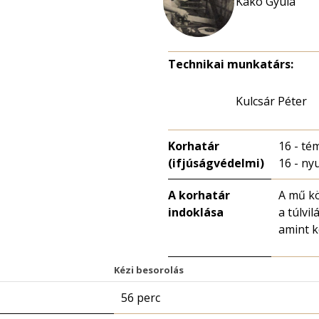
Kakó Gyula
Technikai munkatárs:
Kulcsár Péter
Korhatár
16 - té
(ifjúságvédelmi)
16 - n
A korhatár
A mű kö
indoklása
a túlvi
amint k
Kézi besorolás
56 perc