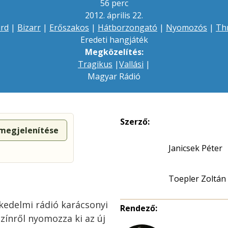
56 perc
2012. április 22.
rd
|
Bizarr
|
Erőszakos
|
Hátborzongató
|
Nyomozós
|
Thr
Eredeti hangjáték
Megközelítés:
Tragikus
|
Vallási
|
Magyar Rádió
Szerző:
 megjelenítése
Janicsek Péter
Toepler Zoltán
kedelmi rádió karácsonyi
Rendező:
zínről nyomozza ki az új