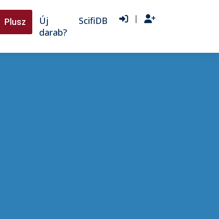
|
Új
ScifiDB
Plusz
darab?