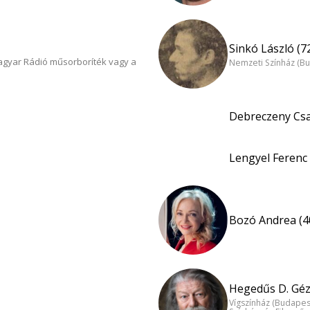
Sinkó László (7
Magyar Rádió műsorboríték vagy a
Nemzeti Színház (B
Debreczeny Csa
Lengyel Ferenc 
Bozó Andrea (4
Hegedűs D. Géz
Vígszínház (Budapes