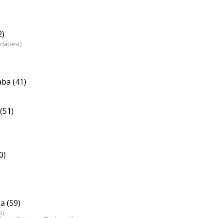
2)
udapest)
ba (41)
(51)
0)
a (59)
t)