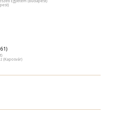
észeti Egyetem (Budapest)
pest)
(61)
t)
áz (Kaposvár)