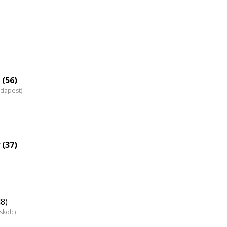
eloszlás
nagyítása
 (56)
udapest)
 (37)
8)
skolc)