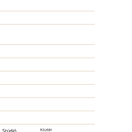
Köztér
, Stúdió