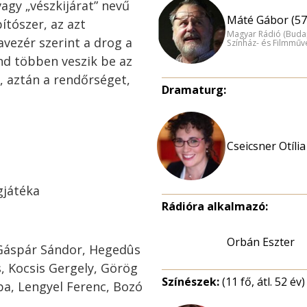
agy „vészkijárat” nevű
Máté Gábor (57
ítószer, az azt
Magyar Rádió (Buda
vezér szerint a drog a
Színház- és Filmműv
ind többen veszik be az
t, aztán a rendőrséget,
Dramaturg:
Cseicsner Otília
gjátéka
Rádióra alkalmazó:
Orbán Eszter
 Gáspár Sándor, Hegedûs
, Kocsis Gergely, Görög
Színészek:
(11 fő, átl. 52 év)
ba, Lengyel Ferenc, Bozó