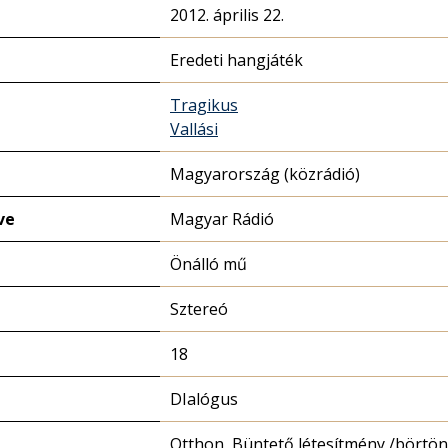
2012. április 22.
Eredeti hangjáték
Tragikus
Vallási
Magyarország (közrádió)
ve
Magyar Rádió
Önálló mű
Sztereó
18
DIalógus
Otthon, Büntető létesítmény /börtön