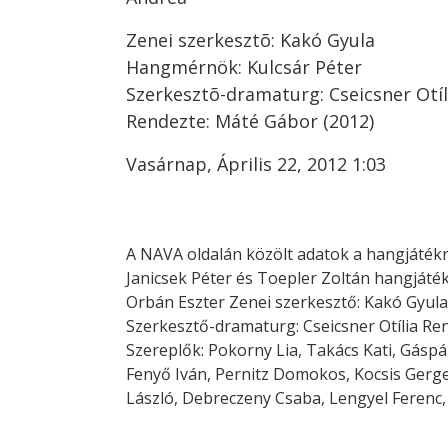
Zenei szerkesztõ: Kakó Gyula
Hangmérnök: Kulcsár Péter
Szerkesztõ-dramaturg: Cseicsner Otíl
Rendezte: Máté Gábor (2012)
Vasárnap, Április 22, 2012 1:03
A NAVA oldalán közölt adatok a hangjátékr
Janicsek Péter és Toepler Zoltán hangjáték
Orbán Eszter Zenei szerkesztő: Kakó Gyul
Szerkesztő-dramaturg: Cseicsner Otília Re
Szereplők: Pokorny Lia, Takács Kati, Gásp
Fenyő Iván, Pernitz Domokos, Kocsis Gerge
László, Debreczeny Csaba, Lengyel Ferenc