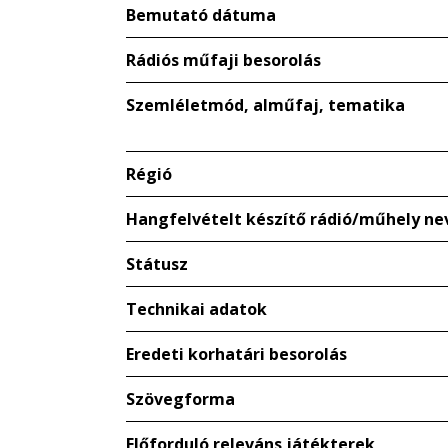
Bemutató dátuma
Rádiós műfaji besorolás
Szemléletmód, alműfaj, tematika
Régió
Hangfelvételt készítő rádió/műhely ne
Státusz
Technikai adatok
Eredeti korhatári besorolás
Szövegforma
Előforduló releváns játékterek