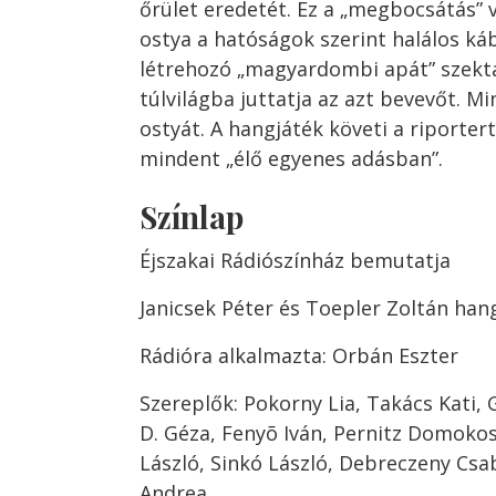
őrület eredetét. Ez a „megbocsátás” v
ostya a hatóságok szerint halálos káb
létrehozó „magyardombi apát” szekta
túlvilágba juttatja az azt bevevőt. M
ostyát. A hangjáték követi a riporter
mindent „élő egyenes adásban”.
Színlap
Éjszakai Rádiószínház bemutatja
Janicsek Péter és Toepler Zoltán han
Rádióra alkalmazta: Orbán Eszter
Szereplők: Pokorny Lia, Takács Kati,
D. Géza, Fenyõ Iván, Pernitz Domokos
László, Sinkó László, Debreczeny Csa
Andrea