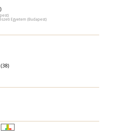
)
pest)
észeti Egyetem (Budapest)
 (38)
Életkori