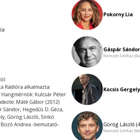
Pokorny Lia
ia
Gáspár Sándor
Nemzeti Színház (B
ól:
a Rádióra alkalmazta:
Kocsis Gergely
a Hangmérnök: Kulcsár Péter
ndezte: Máté Gábor (2012)
ár Sándor, Hegedűs D. Géza,
ly, Görög László, Sinkó
, Bozó Andrea -bemutató-
Görög László (4
Nemzeti Színház (Mi