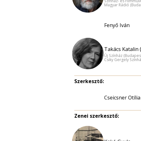
Színház- és Filmműv
Magyar Rádió (Buda
Fenyő Iván
Takács Katalin 
Új Színház (Budapes
Csiky Gergely Szính
Szerkesztő:
Cseicsner Otília
Zenei szerkesztő: