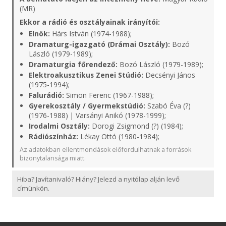
(MR)
Ekkor a rádió és osztályainak irányítói:
Elnök:
Hárs István (1974-1988);
Dramaturg-igazgató (Drámai Osztály):
Bozó
László (1979-1989);
Dramaturgia főrendező:
Bozó László (1979-1989);
Elektroakusztikus Zenei Stúdió:
Decsényi János
(1975-1994);
Falurádió:
Simon Ferenc (1967-1988);
Gyerekosztály / Gyermekstúdió:
Szabó Éva (?)
(1976-1988) | Varsányi Anikó (1978-1999);
Irodalmi Osztály:
Dorogi Zsigmond (?) (1984);
Rádiószínház:
Lékay Ottó (1980-1984);
Az adatokban ellentmondások előfordulhatnak a források
bizonytalansága miatt.
Hiba? Javítanivaló? Hiány? Jelezd a nyitólap alján levő
címünkön.