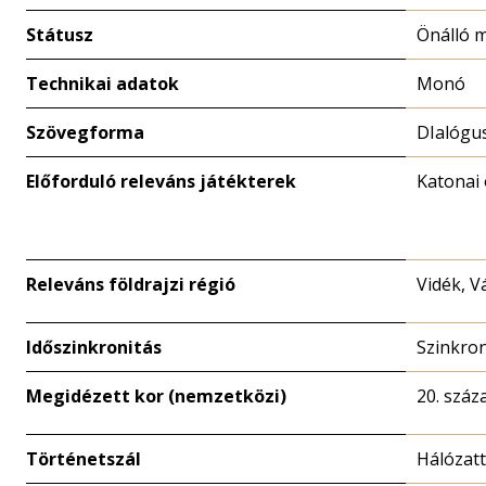
Státusz
Önálló 
Technikai adatok
Monó
Szövegforma
DIalógu
Előforduló releváns játékterek
Katonai
Releváns földrajzi régió
Vidék, V
Időszinkronitás
Szinkro
Megidézett kor (nemzetközi)
20. száz
Történetszál
Hálózat