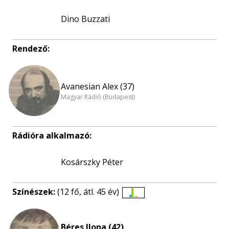
Dino Buzzati
Rendező:
Avanesian Alex (37)
Magyar Rádió (Budapest)
Rádióra alkalmazó:
Kosárszky Péter
Színészek:
(12 fő, átl. 45 év)
Életkori
eloszlás
nagyítása
Béres Ilona (42)