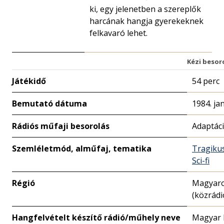
ki, egy jelenetben a szereplők
harcának hangja gyerekeknek
felkavaró lehet.
Kézi besor
Játékidő
54 perc
Bemutató dátuma
1984. ja
Rádiós műfaji besorolás
Adaptác
Szemléletmód, alműfaj, tematika
Tragiku
Sci-fi
Régió
Magyar
(közrádi
Hangfelvételt készítő rádió/műhely neve
Magyar 