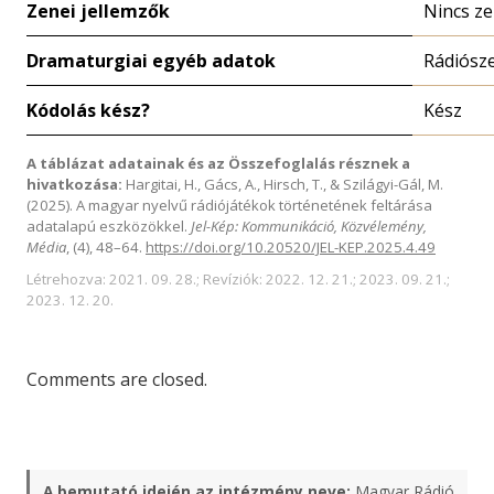
Zenei jellemzők
Nincs z
Dramaturgiai egyéb adatok
Rádiósz
Kódolás kész?
Kész
A táblázat adatainak és az Összefoglalás résznek a
hivatkozása:
Hargitai, H., Gács, A., Hirsch, T., & Szilágyi-Gál, M.
(2025). A magyar nyelvű rádiójátékok történetének feltárása
adatalapú eszközökkel.
Jel-Kép: Kommunikáció, Közvélemény,
Média
, (4), 48–64.
https://doi.org/10.20520/JEL-KEP.2025.4.49
Létrehozva: 2021. 09. 28.; Revíziók: 2022. 12. 21.; 2023. 09. 21.;
2023. 12. 20.
Comments are closed.
A bemutató idején az intézmény neve:
Magyar Rádió