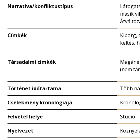
Narratíva/konfliktustípus
Látogat
másik vi
Átváltoz
Címkék
Kiborg, 
keltés, 
Társadalmi címkék
Magánél
(nem tár
Történet időtartama
Több n
Cselekmény kronológiája
Kronolo
Felvétel helye
Stúdió
Nyelvezet
Köznyel