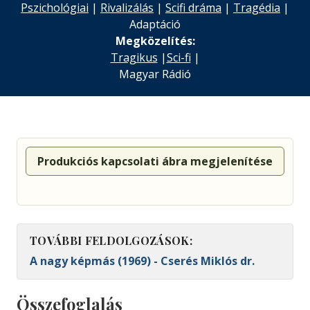
Pszichológiai
|
Rivalizálás
|
Scifi dráma
|
Tragédia
|
Adaptáció
Megközelítés:
Tragikus
|
Sci-fi
|
Magyar Rádió
Produkciós kapcsolati ábra megjelenítése
TOVÁBBI FELDOLGOZÁSOK:
A nagy képmás (1969) - Cserés Miklós dr.
Összefoglalás