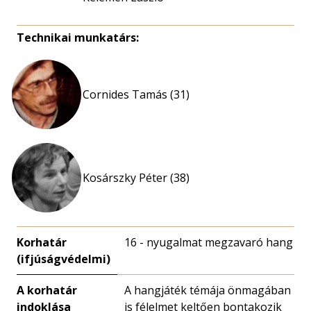
Technikai munkatárs:
Cornides Tamás (31)
Kosárszky Péter (38)
Korhatár
16 - nyugalmat megzavaró hang
(ifjúságvédelmi)
A korhatár
A hangjáték témája önmagában
indoklása
is félelmet keltően bontakozik