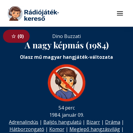
Tovább a navigációhoz
Tovább a tartalomhoz
Menü
0
Dino Buzzati
A nagy képmás (1984)
Olasz mű magyar hangjáték-változata
54 perc
1984. január 09.
Adrenalindús
|
Baljós hangulatú
|
Bizarr
|
Dráma
|
Hátborzongató
|
Komor
|
Meglepő hangzásvilág
|