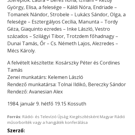
György, Elisa, a felesége – Káldi Nóra, Endriade –
Tomanek Nándor, Strobele – Lukács Sándor, Olga, a
felesége – Esztergályos Cecília, Manunta – Tordy
Géza, Giaquinto ezredes – Inke László, Vestro
százados – Szilágyi Tibor, Trotzdem főhadnagy –
Dunai Tamás, Őr – Cs. Németh Lajos, Alezredes –
Mécs Károly.
A felvételt készítette: Kosárszky Péter és Cordines
Tamás
Zenei munkatárs: Kelemen László
Rendező munkatársa: Tolnai Ildikó, Bereczky Sándor
Rendező: Avanesian Alex
1984. január 9. hétfő 19.15 Kossuth
Forrás:
Rádió- és Televízió Újság; Kiegészítésként Magyar Rádió
műsorboríték vagy a hangjáték konferálása
Szerző: