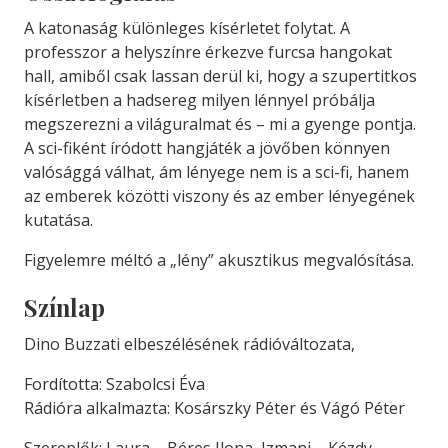
A katonaság különleges kísérletet folytat. A
professzor a helyszínre érkezve furcsa hangokat
hall, amiből csak lassan derül ki, hogy a szupertitkos
kísérletben a hadsereg milyen lénnyel próbálja
megszerezni a világuralmat és – mi a gyenge pontja.
A sci-fiként íródott hangjáték a jövőben könnyen
valósággá válhat, ám lényege nem is a sci-fi, hanem
az emberek közötti viszony és az ember lényegének
kutatása.
Figyelemre méltó a „lény” akusztikus megvalósítása.
Színlap
Dino Buzzati elbeszélésének rádióváltozata,
Fordította: Szabolcsi Éva
Rádióra alkalmazta: Kosárszky Péter és Vágó Péter
Szereplők: Laura – Béres Ilona, Izmani – Kézdy