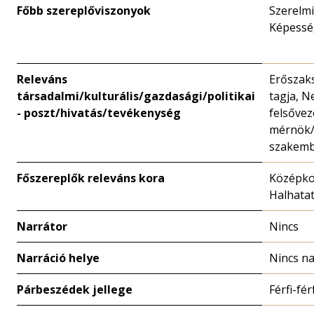
Főbb szereplőviszonyok
Szerelmi
Képessé
Releváns
Erőszak
társadalmi/kulturális/gazdasági/politikai
tagja, 
- poszt/hivatás/tevékenység
felsővez
mérnök/
szakem
Főszereplők releváns kora
Középko
Halhatat
Narrátor
Nincs
Narráció helye
Nincs na
Párbeszédek jellege
Férfi-fér