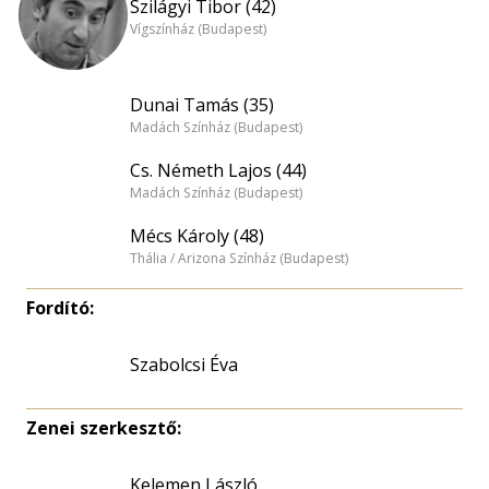
Szilágyi Tibor (42)
Vígszínház (Budapest)
Dunai Tamás (35)
Madách Színház (Budapest)
Cs. Németh Lajos (44)
Madách Színház (Budapest)
Mécs Károly (48)
Thália / Arizona Színház (Budapest)
Fordító:
Szabolcsi Éva
Zenei szerkesztő:
Kelemen László