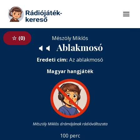
Tovább a navigációhoz
Tovább a tartalomhoz
Menü
0
Mészöly Miklós
Ablakmosó
🔈
🔈
Eredeti cím:
Az ablakmosó
Magyar hangjáték
Mészöly Miklós drámájának rádióváltozata
100 perc