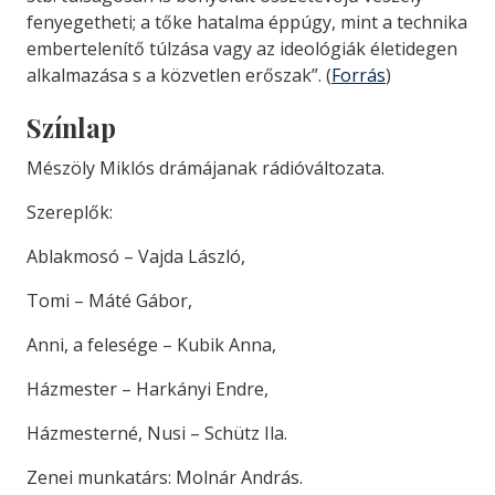
fenyegetheti; a tőke hatalma éppúgy, mint a technika
embertelenítő túlzása vagy az ideológiák életidegen
alkalmazása s a közvetlen erőszak”. (
Forrás
)
Színlap
Mészöly Miklós drámájanak rádióváltozata.
Szereplők:
Ablakmosó – Vajda László,
Tomi – Máté Gábor,
Anni, a felesége – Kubik Anna,
Házmester – Harkányi Endre,
Házmesterné, Nusi – Schütz Ila.
Zenei munkatárs: Molnár András.