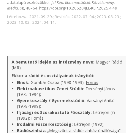
adatalapú eszközökkel.
Jel-Kép: Kommunikáció, Közvélemény,
Média
, (4), 48–64.
https://doi.org/10.20520/JEL-KEP.2025.4.49
Létrehozva: 2021. 09. 29.; Revíziók: 2022. 07. 04.; 2023. 08. 23.;
2023. 10. 02.; 2024. 04. 11.
A bemutató idején az intézmény neve:
Magyar Rádió
(MR)
Ekkor a rádió és osztályainak irányítói:
Elnök:
Gombár Csaba (1990-1993);
Forrás
Elektroakusztikus Zenei Stúdió:
Decsényi János
(1975-1994);
Gyerekosztály / Gyermekstúdió:
Varsányi Anikó
(1978-1999);
Ifjúsági és Szórakoztató Főosztály:
Létrejön (?)
(1992);
Forrás
Irodalmi Főszerkesztőség:
Létrejön (1992);
Rádiószínház:
„Megszűnt a rádiószínház önállósága”