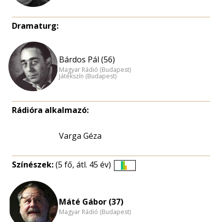
Dramaturg:
Bárdos Pál (56)
Magyar Rádió (Budapest)
Játékszín (Budapest)
Rádióra alkalmazó:
Varga Géza
Színészek:
(5 fő, átl. 45 év)
Életkori
eloszlás
nagyítása
Máté Gábor (37)
Magyar Rádió (Budapest)