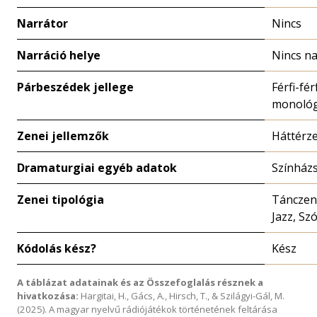
Narrátor
Nincs
Narráció helye
Nincs na
Párbeszédek jellege
Férfi-fér
monoló
Zenei jellemzők
Háttérz
Dramaturgiai egyéb adatok
Színház
Zenei tipológia
Tánczen
Jazz, Sz
Kódolás kész?
Kész
A táblázat adatainak és az Összefoglalás résznek a
hivatkozása:
Hargitai, H., Gács, A., Hirsch, T., & Szilágyi-Gál, M.
(2025). A magyar nyelvű rádiójátékok történetének feltárása