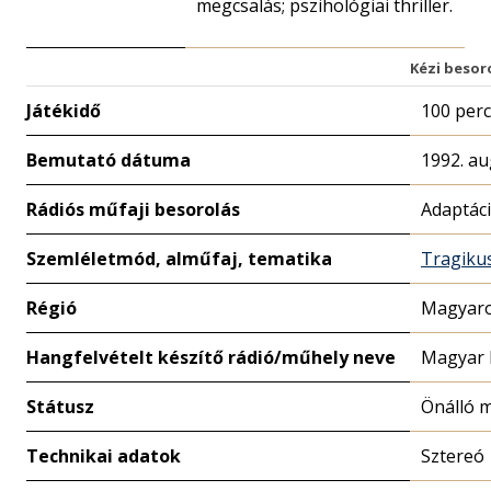
megcsalás; pszihológiai thriller.
Kézi besor
Játékidő
100 perc
Bemutató dátuma
1992. au
Rádiós műfaji besorolás
Adaptác
Szemléletmód, alműfaj, tematika
Tragiku
Régió
Magyaro
Hangfelvételt készítő rádió/műhely neve
Magyar 
Státusz
Önálló 
Technikai adatok
Sztereó