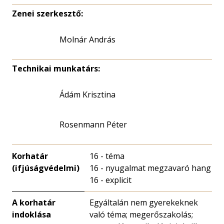
Zenei szerkesztő:
Molnár András
Technikai munkatárs:
Ádám Krisztina
Rosenmann Péter
Korhatár
16 - téma
(ifjúságvédelmi)
16 - nyugalmat megzavaró hang
16 - explicit
A korhatár
Egyáltalán nem gyerekeknek
indoklása
való téma; megerőszakolás;