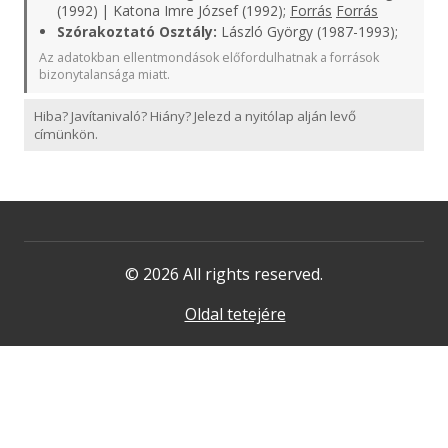
(1992) | Katona Imre József (1992);
Forrás
Forrás
Szórakoztató Osztály:
László György (1987-1993);
Az adatokban ellentmondások előfordulhatnak a források
bizonytalansága miatt.
Hiba? Javítanivaló? Hiány? Jelezd a nyitólap alján levő
címünkön.
© 2026 All rights reserved.
Oldal tetejére