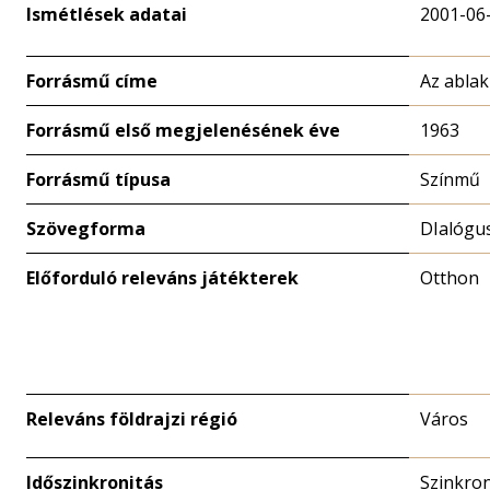
Ismétlések adatai
2001-06
Forrásmű címe
Az abla
Forrásmű első megjelenésének éve
1963
Forrásmű típusa
Színmű
Szövegforma
DIalógu
Előforduló releváns játékterek
Otthon
Releváns földrajzi régió
Város
Időszinkronitás
Szinkro