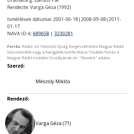
Rendezte: Varga Géza (1992)
Ismétlések dátumai: 2001-06-18|2008-09-08|2011-
01-17
NAVA ID-k:
689658
|
3230281
Forrás:
Rádió- és Televízió Újság; Kiegészítésként Magyar Rádió
műsorboríték vagy a hangjáték konferálása; További forrás a
Magyar Rádió Irodalmi Osztályának ún. "Skontró" adatai
Szerző:
Mészöly Miklós
Rendező:
Varga Géza (71)