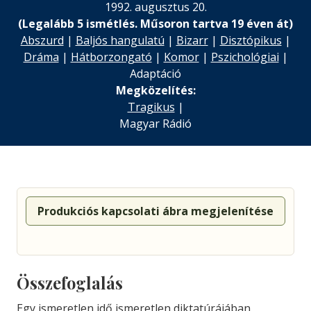
1992. augusztus 20.
(Legalább 5 ismétlés. Műsoron tartva 19 éven át)
Abszurd
|
Baljós hangulatú
|
Bizarr
|
Disztópikus
|
Dráma
|
Hátborzongató
|
Komor
|
Pszichológiai
|
Adaptáció
Megközelítés:
Tragikus
|
Magyar Rádió
Produkciós kapcsolati ábra megjelenítése
Összefoglalás
Egy ismeretlen idő ismeretlen diktatúrájában