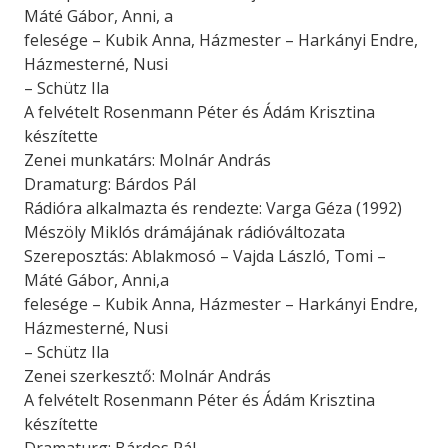
Máté Gábor, Anni, a
felesége – Kubik Anna, Házmester – Harkányi Endre,
Házmesterné, Nusi
– Schütz Ila
A felvételt Rosenmann Péter és Ádám Krisztina
készítette
Zenei munkatárs: Molnár András
Dramaturg: Bárdos Pál
Rádióra alkalmazta és rendezte: Varga Géza (1992)
Mészöly Miklós drámájának rádióváltozata
Szereposztás: Ablakmosó – Vajda László, Tomi –
Máté Gábor, Anni,a
felesége – Kubik Anna, Házmester – Harkányi Endre,
Házmesterné, Nusi
– Schütz Ila
Zenei szerkesztő: Molnár András
A felvételt Rosenmann Péter és Ádám Krisztina
készítette
Dramaturg: Bárdos Pál