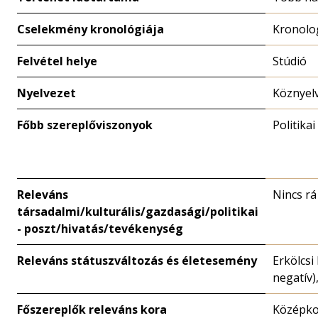
Cselekmény kronológiája
Kronolo
Felvétel helye
Stúdió
Nyelvezet
Köznyel
Főbb szereplőviszonyok
Politikai
Releváns
Nincs rá
társadalmi/kulturális/gazdasági/politikai
- poszt/hivatás/tevékenység
Releváns státuszváltozás és életesemény
Erkölcsi 
negatív)
Főszereplők releváns kora
Középk