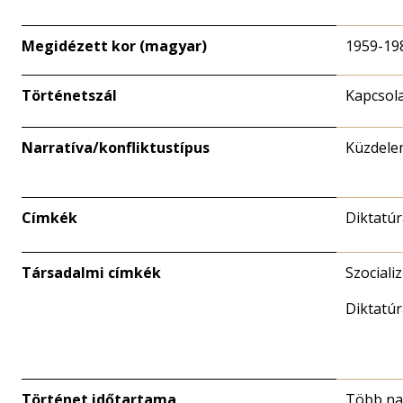
Megidézett kor (magyar)
1959-19
Történetszál
Kapcsola
Narratíva/konfliktustípus
Küzdele
Címkék
Diktatúr
Társadalmi címkék
Szociali
Diktatúr
Történet időtartama
Több n