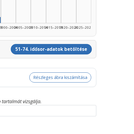
990–1994: 3
89: 1
rző, 1995–1999: 1
99
2000–2004
2005–2009
2010–2014
2015–2019
2020–2024
2025–2026
51-74. idősor-adatok betöltése
Részleges ábra kiszámítása
tartalmát vizsgálja.