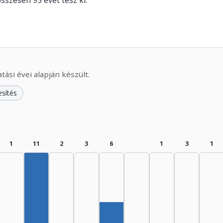
 összesen 95 évet tesz ki.
ási évei alapján készült.
esítés
1
11
2
3
6
1
3
1
Szerző, 1960–1964: 11