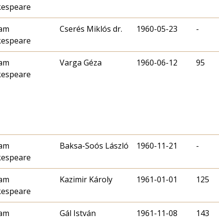
kespeare
iam
Cserés Miklós dr.
1960-05-23
-
kespeare
iam
Varga Géza
1960-06-12
95
kespeare
iam
Baksa-Soós László
1960-11-21
-
kespeare
iam
Kazimir Károly
1961-01-01
125
kespeare
iam
Gál István
1961-11-08
143