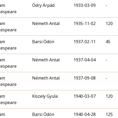
iam
Ódry Árpád
1933-03-09
-
kespeare
iam
Németh Antal
1935-11-02
120
kespeare
iam
Barsi Ödön
1937-02-11
45
kespeare
iam
Németh Antal
1937-04-04
-
kespeare
iam
Németh Antal
1937-09-08
-
kespeare
iam
Kiszely Gyula
1940-03-07
120
kespeare
iam
Barsi Ödön
1940-04-28
125