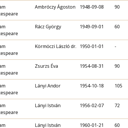
iam
Ambróczy Ágoston
1948-09-08
90
kespeare
iam
Rácz György
1949-09-01
60
kespeare
iam
Körmöczi László dr.
1950-01-01
-
kespeare
iam
Zsurzs Éva
1954-08-31
90
kespeare
iam
Lányi Andor
1954-10-18
105
kespeare
iam
Lányi István
1956-02-07
72
kespeare
iam
Lányi István
1960-01-21
60