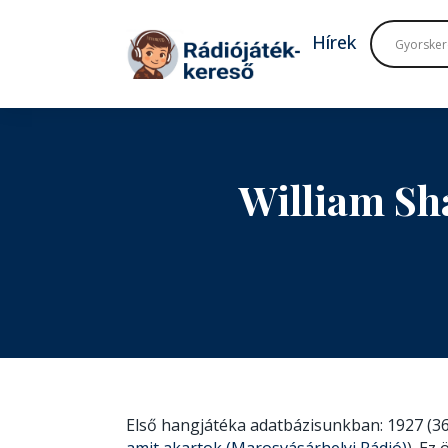
Tovább a navigációhoz
Tovább a tartalomhoz
Hírek
William Sh
Első hangjátéka adatbázisunkban: 1927 (36