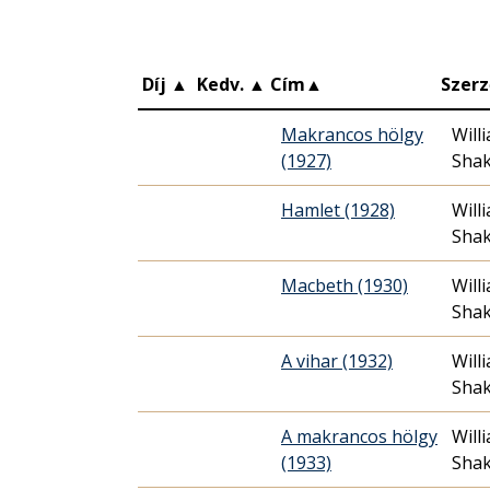
Díj
▲
Kedv.
▲
Cím
▲
Szerz
Makrancos hölgy
Will
(1927)
Sha
Hamlet (1928)
Will
Sha
Macbeth (1930)
Will
Sha
A vihar (1932)
Will
Sha
A makrancos hölgy
Will
(1933)
Sha