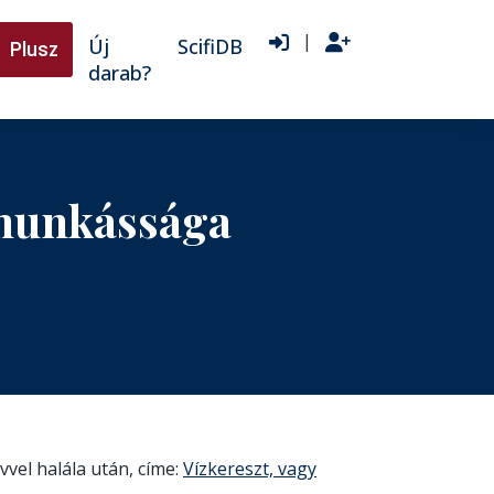
|
Új
ScifiDB
Plusz
darab?
 munkássága
évvel halála után, címe:
Vízkereszt, vagy