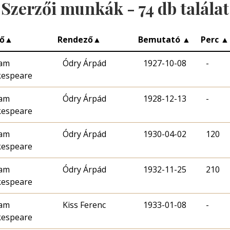
Szerzői munkák -
74
db találat
ő
▲
Rendező
▲
Bemutató
▲
Perc
▲
iam
Ódry Árpád
1927-10-08
-
kespeare
iam
Ódry Árpád
1928-12-13
-
kespeare
iam
Ódry Árpád
1930-04-02
120
kespeare
iam
Ódry Árpád
1932-11-25
210
kespeare
iam
Kiss Ferenc
1933-01-08
-
kespeare