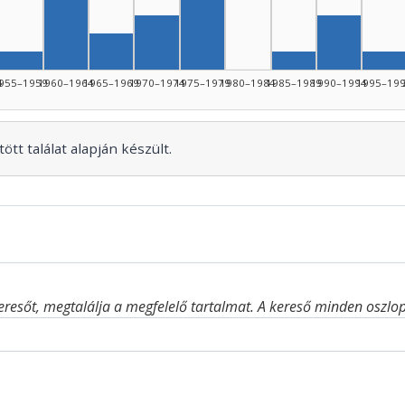
Szerző, 1975–1979: 6
45–1949: 5
4: 4
rző, 1950–1954: 3
Szerző, 1970–1974: 3
Szerző, 1
Szerző, 1965–1969: 2
Szerző, 1955–1959: 1
Szerző, 1985–19
Sze
4
955–1959
1960–1964
1965–1969
1970–1974
1975–1979
1980–1984
1985–1989
1990–1994
1995–19
ött találat alapján készült.
eresőt, megtalálja a megfelelő tartalmat. A kereső minden oszlop 