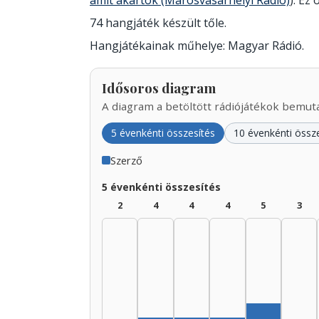
amit akartok (Marosvásárhelyi Rádió)
). Ez
74 hangjáték készült tőle.
Hangjátékainak műhelye: Magyar Rádió.
Idősoros diagram
A diagram a betöltött rádiójátékok bemutat
5 évenkénti összesítés
10 évenkénti össz
Szerző
5 évenkénti összesítés
2
4
4
4
5
3