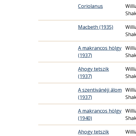
Coriolanus
Will
Sha
Macbeth (1935)
Will
Sha
A makrancos hölgy
Will
(1937)
Sha
Ahogy tetszik
Will
(1937)
Sha
A szentivánéji álom
Will
(1937)
Sha
A makrancos hölgy
Will
(1940)
Sha
Ahogy tetszik
Will