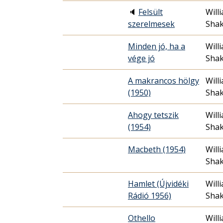
🔈
Felsült
Will
szerelmesek
Sha
Minden jó, ha a
Will
vége jó
Sha
A makrancos hölgy
Will
(1950)
Sha
Ahogy tetszik
Will
(1954)
Sha
Macbeth (1954)
Will
Sha
Hamlet (Újvidéki
Will
Rádió 1956)
Sha
Othello
Will