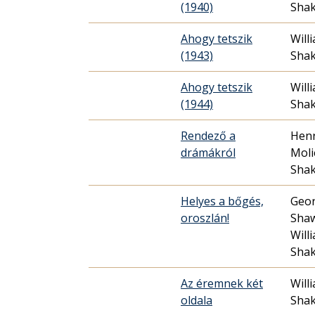
(1940)
Sha
Ahogy tetszik
Will
(1943)
Sha
Ahogy tetszik
Will
(1944)
Sha
Rendező a
Henr
drámákról
Moli
Sha
Helyes a bőgés,
Geor
oroszlán!
Shaw
Will
Sha
Az éremnek két
Will
oldala
Sha