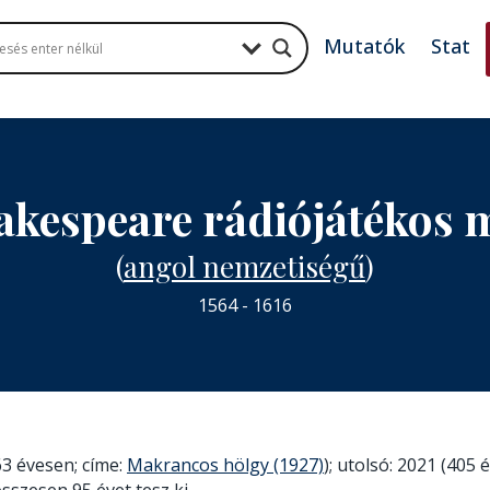
Mutatók
Stat
akespeare rádiójátékos
(
angol nemzetiségű
)
1564 - 1616
3 évesen; címe:
Makrancos hölgy (1927)
); utolsó: 2021 (405 