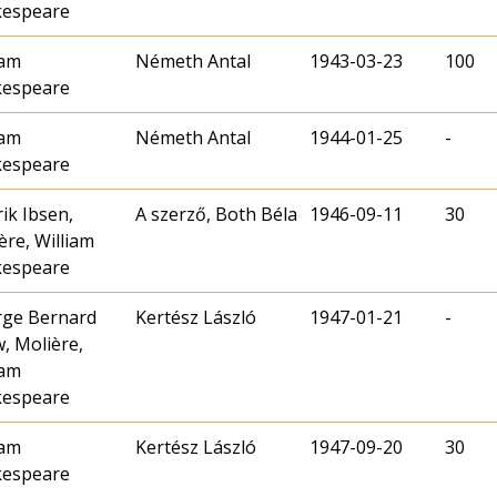
kespeare
iam
Németh Antal
1943-03-23
100
kespeare
iam
Németh Antal
1944-01-25
-
kespeare
ik Ibsen,
A szerző, Both Béla
1946-09-11
30
ère, William
kespeare
ge Bernard
Kertész László
1947-01-21
-
, Molière,
iam
kespeare
iam
Kertész László
1947-09-20
30
kespeare