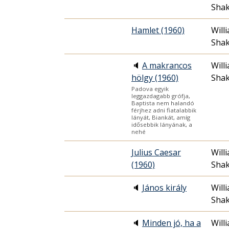
Sha
Hamlet (1960)
Will
Sha
🔈
A makrancos
Will
hölgy (1960)
Sha
Padova egyik
leggazdagabb grófja,
Baptista nem halandó
férjhez adni fiatalabbik
lányát, Biankát, amíg
idősebbik lányának, a
nehé
Julius Caesar
Will
(1960)
Sha
🔈
János király
Will
Sha
🔈
Minden jó, ha a
Will