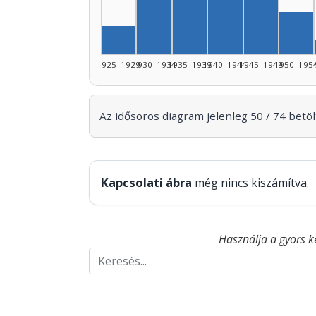
Szerző, 19
Szerző, 1930–1934: 4
Szerző, 1935–1939: 4
Szerző, 1940–194
Sze
Szerző, 1925–1929: 2
1925–1929
1930–1934
1935–1939
1940–1944
1945–1949
1950–195
1
Az idősoros diagram jelenleg 50 / 74 betölt
Kapcsolati ábra
még nincs kiszámítva.
Használja a gyors k