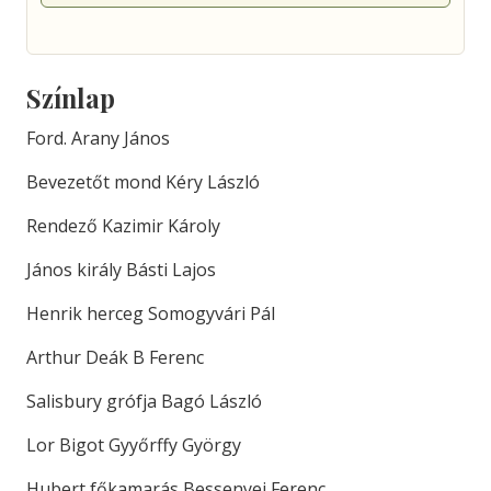
Színlap
Ford. Arany János
Bevezetőt mond Kéry László
Rendező Kazimir Károly
János király Básti Lajos
Henrik herceg Somogyvári Pál
Arthur Deák B Ferenc
Salisbury grófja Bagó László
Lor Bigot Gyyőrffy György
Hubert főkamarás Bessenyei Ferenc