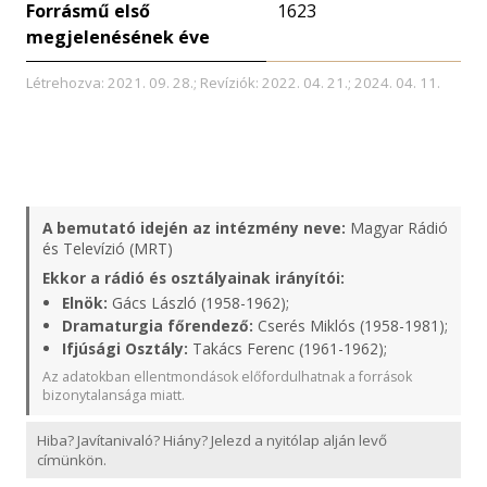
Forrásmű első
1623
megjelenésének éve
Létrehozva: 2021. 09. 28.; Revíziók: 2022. 04. 21.; 2024. 04. 11.
A bemutató idején az intézmény neve:
Magyar Rádió
és Televízió (MRT)
Ekkor a rádió és osztályainak irányítói:
Elnök:
Gács László (1958-1962);
Dramaturgia főrendező:
Cserés Miklós (1958-1981);
Ifjúsági Osztály:
Takács Ferenc (1961-1962);
Az adatokban ellentmondások előfordulhatnak a források
bizonytalansága miatt.
Hiba? Javítanivaló? Hiány? Jelezd a nyitólap alján levő
címünkön.