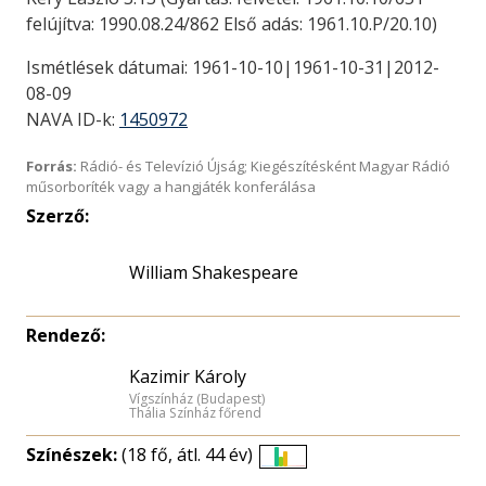
felújítva: 1990.08.24/862 Első adás: 1961.10.P/20.10)
Ismétlések dátumai: 1961-10-10|1961-10-31|2012-
08-09
NAVA ID-k:
1450972
Forrás:
Rádió- és Televízió Újság; Kiegészítésként Magyar Rádió
műsorboríték vagy a hangjáték konferálása
Szerző:
William Shakespeare
Rendező:
Kazimir Károly
Vígszínház (Budapest)
Thália Színház főrend
Színészek:
(18 fő, átl. 44 év)
Életkori