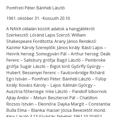
Pomfreti Péter Bánhidi László
1961. október 31. -Kossuth 20.10
A NAVA oldalán közölt adatok a hangjátékról:
Szerkesztő: Lóránd Lajos Szerző: William
Shakespeare Fordította: Arany János Rendező:
Kazimir Károly Szereplők: János király: Básti Lajos –
Henrik herceg: Somogyvári Pál – Arthur herceg: Deák
Ferenc – Salisbury grófja: Bagó László – Pembroke
grófja: Sugár László – Bigot lord: Győrffy György –
Hubert: Bessenyei Ferenc – Faulconbridge Richárd:
Egri István – Pomfreti Péter: Bánhidi László – Fülöp
király: Kovács Károly – Lajos: Kálmán György –
Ausztria főhercege: Inke László – Pandolf bíbornok:
Ajtay Andor – Melun: Besztercei Pál – Chatillon:
Rozsos István – Eleonóra: Dayka Margit – Constantia:
Bulla Elma – Blanka: Hacser Józsa Bevezetőt mond.:
Kéry László 3.13 (Gyártás: felvétel: 1961.10.10/651