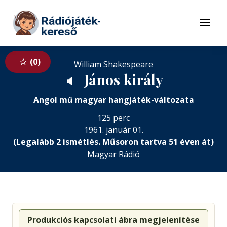
Tovább a navigációhoz
Tovább a tartalomhoz
Menü
0
William Shakespeare
János király
🔈
Angol mű magyar hangjáték-változata
125 perc
1961. január 01.
(Legalább 2 ismétlés. Műsoron tartva 51 éven át)
Magyar Rádió
Produkciós kapcsolati ábra megjelenítése