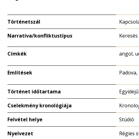
Történetszál
Kapcsola
Narratíva/konfliktustípus
Keresés
Címkék
angol, ud
Említések
Padova, 
Történet időtartama
Egyidejű
Cselekmény kronológiája
Kronolo
Felvétel helye
Stúdió
Nyelvezet
Régies s