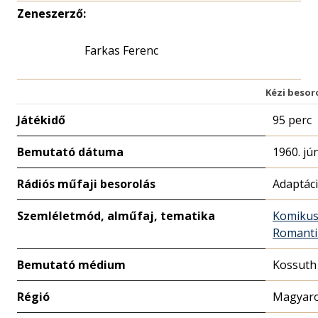
Zeneszerző:
Farkas Ferenc
Kézi besor
Játékidő
95 perc
Bemutató dátuma
1960. jú
Rádiós műfaji besorolás
Adaptác
Szemléletmód, alműfaj, tematika
Komiku
Romanti
Bemutató médium
Kossuth
Régió
Magyaro