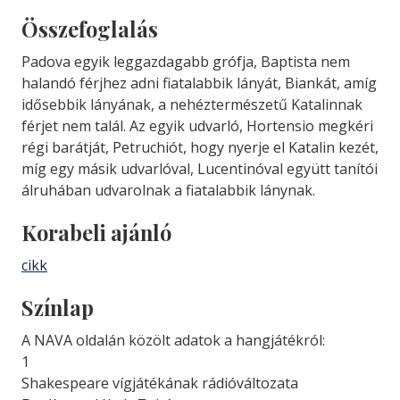
Összefoglalás
Padova egyik leggazdagabb grófja, Baptista nem
halandó férjhez adni fiatalabbik lányát, Biankát, amíg
idősebbik lányának, a nehéztermészetű Katalinnak
férjet nem talál. Az egyik udvarló, Hortensio megkéri
régi barátját, Petruchiót, hogy nyerje el Katalin kezét,
míg egy másik udvarlóval, Lucentinóval együtt tanítói
álruhában udvarolnak a fiatalabbik lánynak.
Korabeli ajánló
cikk
Színlap
A NAVA oldalán közölt adatok a hangjátékról:
1
Shakespeare vígjátékának rádióváltozata