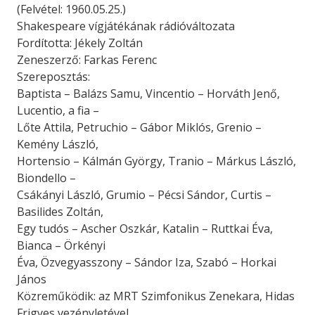
(Felvétel: 1960.05.25.)
Shakespeare vígjátékának rádióváltozata
Fordította: Jékely Zoltán
Zeneszerző: Farkas Ferenc
Szereposztás:
Baptista – Balázs Samu, Vincentio – Horváth Jenő,
Lucentio, a fia –
Lőte Attila, Petruchio – Gábor Miklós, Grenio –
Kemény László,
Hortensio – Kálmán György, Tranio – Márkus László,
Biondello –
Csákányi László, Grumio – Pécsi Sándor, Curtis –
Basilides Zoltán,
Egy tudós – Ascher Oszkár, Katalin – Ruttkai Éva,
Bianca – Örkényi
Éva, Özvegyasszony – Sándor Iza, Szabó – Horkai
János
Közreműködik: az MRT Szimfonikus Zenekara, Hidas
Frigyes vezényletével