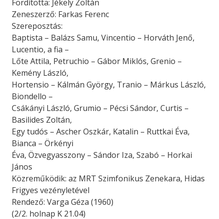
Fordította: Jékely Zoltán
Zeneszerző: Farkas Ferenc
Szereposztás:
Baptista – Balázs Samu, Vincentio – Horváth Jenő,
Lucentio, a fia –
Lőte Attila, Petruchio – Gábor Miklós, Grenio –
Kemény László,
Hortensio – Kálmán György, Tranio – Márkus László,
Biondello –
Csákányi László, Grumio – Pécsi Sándor, Curtis –
Basilides Zoltán,
Egy tudós – Ascher Oszkár, Katalin – Ruttkai Éva,
Bianca – Örkényi
Éva, Özvegyasszony – Sándor Iza, Szabó – Horkai
János
Közreműködik: az MRT Szimfonikus Zenekara, Hidas
Frigyes vezényletével
Rendező: Varga Géza (1960)
(2/2. holnap K 21.04)