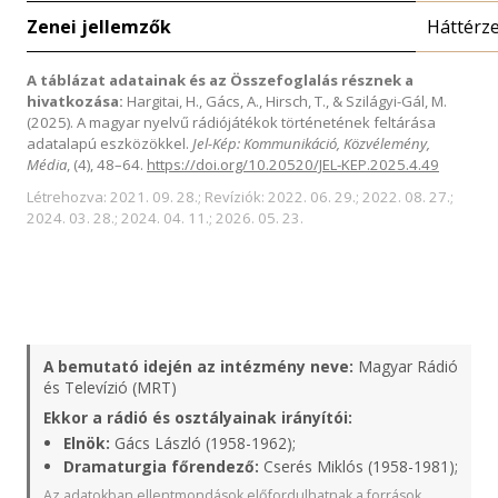
Zenei jellemzők
Háttérz
A táblázat adatainak és az Összefoglalás résznek a
hivatkozása:
Hargitai, H., Gács, A., Hirsch, T., & Szilágyi-Gál, M.
(2025). A magyar nyelvű rádiójátékok történetének feltárása
adatalapú eszközökkel.
Jel-Kép: Kommunikáció, Közvélemény,
Média
, (4), 48–64.
https://doi.org/10.20520/JEL-KEP.2025.4.49
Létrehozva: 2021. 09. 28.; Revíziók: 2022. 06. 29.; 2022. 08. 27.;
2024. 03. 28.; 2024. 04. 11.; 2026. 05. 23.
A bemutató idején az intézmény neve:
Magyar Rádió
és Televízió (MRT)
Ekkor a rádió és osztályainak irányítói:
Elnök:
Gács László (1958-1962);
Dramaturgia főrendező:
Cserés Miklós (1958-1981);
Az adatokban ellentmondások előfordulhatnak a források