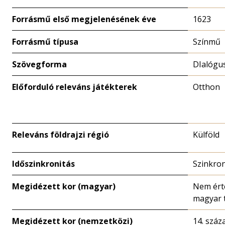
Forrásmű első megjelenésének éve
1623
Forrásmű típusa
Színmű
Szövegforma
DIalógu
Előforduló releváns játékterek
Otthon
Releváns földrajzi régió
Külföld
Időszinkronitás
Szinkro
Megidézett kor (magyar)
Nem ért
magyar 
Megidézett kor (nemzetközi)
14. száz