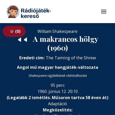
Tovább a navigációhoz
Tovább a tartalomhoz
Menü
0
William Shakespeare
A makrancos hölgy
🔈
🔈
(1960)
Eredeti cím:
The Taming of the Shrew
Angol mű magyar hangjáték-változata
Shakespeare vígjátékának rádióváltozata
95 perc
1960. június 12. 20:10
(Legalább 2 ismétlés. Műsoron tartva 58 éven át)
Adaptáció
Megközelítés: