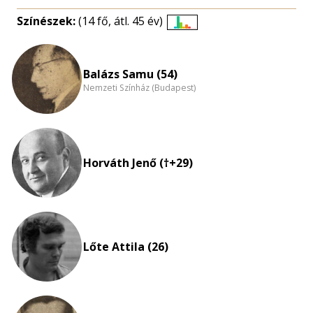
Színészek:
(14 fő, átl. 45 év)
Életkori
eloszlás
nagyítása
Balázs Samu (54)
Nemzeti Színház (Budapest)
Horváth Jenő (†+29)
Lőte Attila (26)