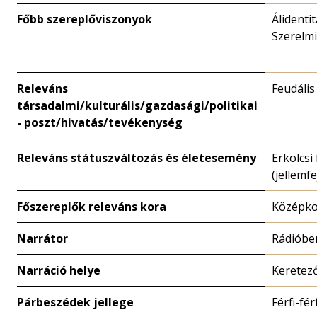
Főbb szereplőviszonyok
Álidentit
Szerelmi
Releváns
Feudális
társadalmi/kulturális/gazdasági/politikai
- poszt/hivatás/tevékenység
Releváns státuszváltozás és életesemény
Erkölcsi
(jellemfe
Főszereplők releváns kora
Középk
Narrátor
Rádiób
Narráció helye
Keretez
Párbeszédek jellege
Férfi-fér