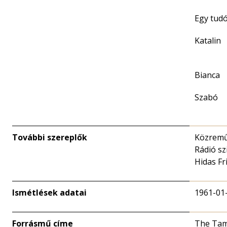
Egy tud
Katalin
Bianca
Szabó
További szereplők
Közremű
Rádió sz
Hidas Fr
Ismétlések adatai
1961-01
Forrásmű címe
The Tam