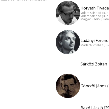
Horváth Tivadar
Vidám Színpad (Bud
Vidám Színpad (Bud
Magyar Rádió (Buda
Ladányi Ferenc 
Madách Színház (Bu
Sárközi Zoltán
Gönczöl János (
Bagó László (29