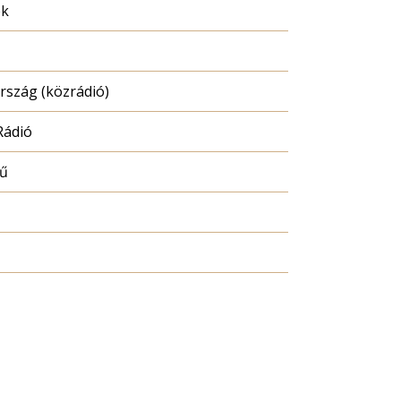
ék
szág (közrádió)
Rádió
mű