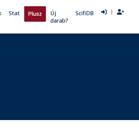
|
k
Stat
Új
ScifiDB
Plusz
darab?