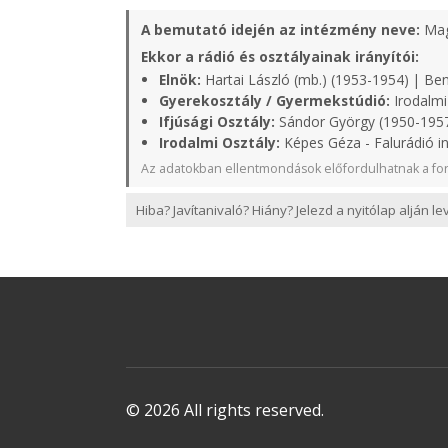
A bemutató idején az intézmény neve:
Mag
Ekkor a rádió és osztályainak irányítói:
Elnök:
Hartai László (mb.) (1953-1954) | Ben
Gyerekosztály / Gyermekstúdió:
Irodalmi
Ifjúsági Osztály:
Sándor György (1950-1957
Irodalmi Osztály:
Képes Géza - Falurádió i
Az adatokban ellentmondások előfordulhatnak a for
Hiba? Javítanivaló? Hiány? Jelezd a nyitólap alján l
© 2026 All rights reserved.