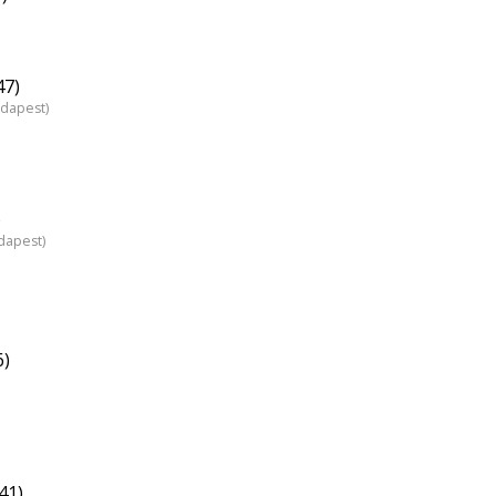
47)
udapest)
)
dapest)
6)
41)