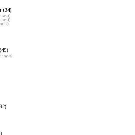
 (34)
apest)
apest)
pest)
(45)
dapest)
32)
)