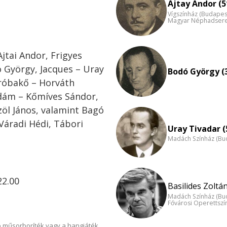
Ajtay Andor (5
Vígszínház (Budapes
Magyar Néphadsereg
jtai Andor, Frigyes
 György, Jacques – Uray
Bodó György (
Próbakő – Horváth
Ádám – Kőmíves Sándor,
zöl János, valamint Bagó
Váradi Hédi, Tábori
Uray Tivadar (
Madách Színház (Bu
22.00
Basilides Zoltán
Madách Színház (Bu
Fővárosi Operettszí
 műsorboríték vagy a hangjáték