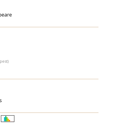
peare
pest)
s
Életkori
eloszlás