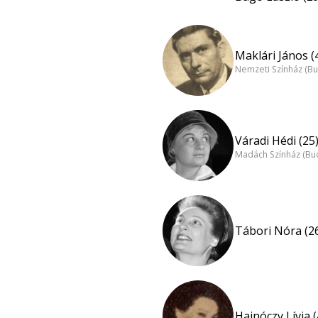
Maklári János (
Nemzeti Színház (B
Váradi Hédi (25
Madách Színház (Bu
Tábori Nóra (2
Hajnóczy Lívia (