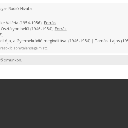
yar Rádió Hivatal
ke Valéria (1954-1956);
Forrás
 Osztályon belül (1946-1954);
Forrás
);
ndítója, a Gyermekrádió megindítása. (1946-1954) | Tamási Lajos (1
rások bizonytalansága miatt.
evő címünkön.