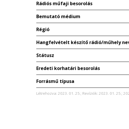
Rádiós műfaji besorolás
Bemutató médium
Régió
Hangfelvételt készítő rádió/műhely ne
Státusz
Eredeti korhatári besorolás
Forrásmű típusa
Létrehozva: 2023. 01. 25.; Revíziók: 2023. 01. 25.; 20