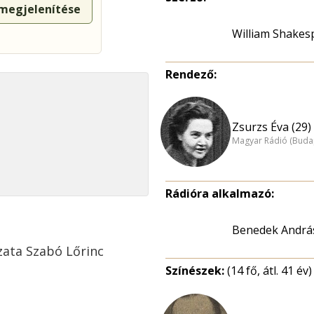
 megjelenítése
William Shakes
Rendező:
Zsurzs Éva (29)
Magyar Rádió (Buda
Rádióra alkalmazó:
Benedek Andrá
zata Szabó Lőrinc
Színészek:
(14 fő, átl. 41 év)