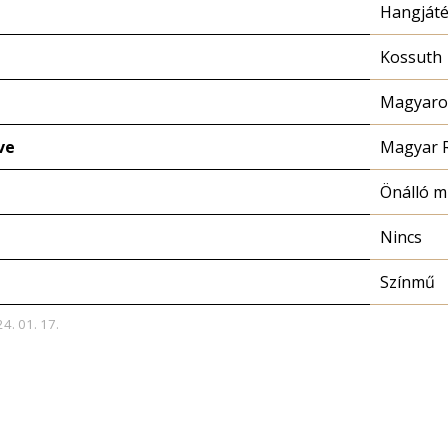
Hangját
Kossuth
Magyaror
ve
Magyar 
Önálló 
Nincs
Színmű
24. 01. 17.