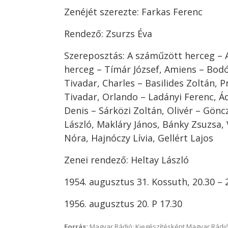
Zenéjét szerezte: Farkas Ferenc
Rendező: Zsurzs Éva
Szereposztás: A száműzött herceg – A
herceg – Tímár József, Amiens – Bodó
Tivadar, Charles – Basilides Zoltán, 
Tivadar, Orlando – Ladányi Ferenc, 
Denis – Sárközi Zoltán, Olivér – Gönc
László, Makláry János, Bánky Zsuzsa, 
Nóra, Hajnóczy Lívia, Gellért Lajos
Zenei rendező: Heltay László
1954. augusztus 31. Kossuth, 20.30 – 
1956. augusztus 20. P 17.30
Forrás:
Magyar Rádió; Kiegészítésként Magyar Rádió