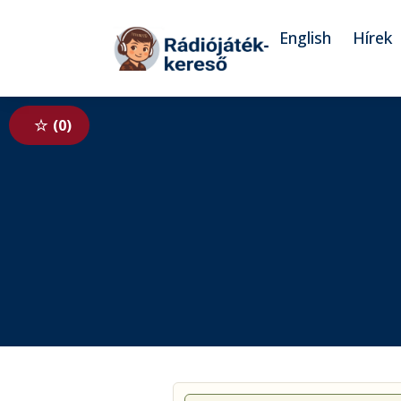
Tovább a navigációhoz
Tovább a tartalomhoz
English
Hírek
0