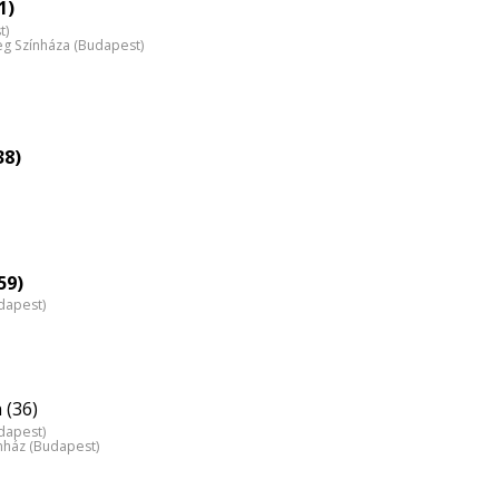
nagyítása
1)
t)
 Színháza (Budapest)
38)
59)
dapest)
 (36)
dapest)
nház (Budapest)