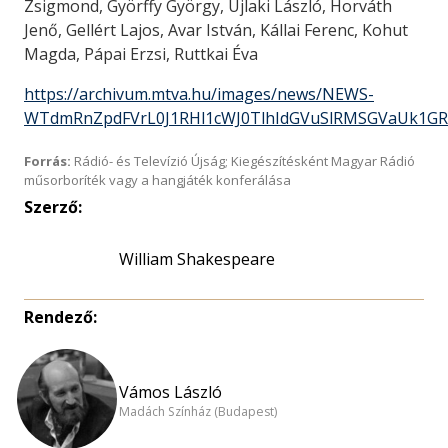
Zsigmond, Györffy György, Ujlaki László, Horváth
Jenő, Gellért Lajos, Avar István, Kállai Ferenc, Kohut
Magda, Pápai Erzsi, Ruttkai Éva
https://archivum.mtva.hu/images/news/NEWS-
WTdmRnZpdFVrL0J1RHl1cWJ0TlhIdGVuSlRMSGVaUk1G
Forrás:
Rádió- és Televízió Újság; Kiegészítésként Magyar Rádió
műsorboríték vagy a hangjáték konferálása
Szerző:
William Shakespeare
Rendező:
Vámos László
Madách Színház (Budapest)