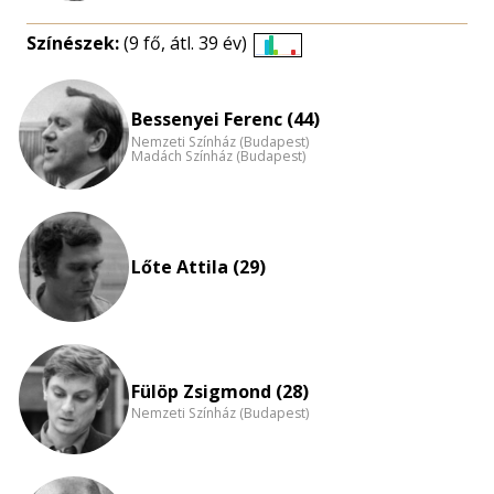
Színészek:
(9 fő, átl. 39 év)
Életkori
eloszlás
nagyítása
Bessenyei Ferenc (44)
Nemzeti Színház (Budapest)
Madách Színház (Budapest)
Lőte Attila (29)
Fülöp Zsigmond (28)
Nemzeti Színház (Budapest)