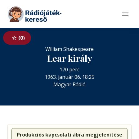
Tovább a navigációhoz
Tovább a tartalomhoz
Menü
0
William Shakespeare
Lear király
170 perc
1963. január 06. 18:25
Magyar Rádió
Produkciós kapcsolati ábra megjelenítése