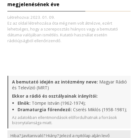
megjelenésének éve
Létrehozva: 2023. 01. 09.
Ez az oldal létrehozása óta még nem volt átnézve, ezért
lehetséges, hogy a szereposztás hiányos vagy a bemutató
dátuma valójában ismétlés. Kutatói használat esetén
rádióújságból ellenőrizendő.
A bemutató idején az intézmény neve:
Magyar Rádió
és Televízió (MRT)
Ekkor a rádió és osztályainak irányítói:
Elnök:
Tömpe István (1962-1974);
Dramaturgia főrendező:
Cserés Miklós (1958-1981);
Az adatokban ellentmondások előfordulhatnak a források
bizonytalansága miatt.
Hiba? Javítanivaló? Hiány? Jelezd a nyitólap alján levő