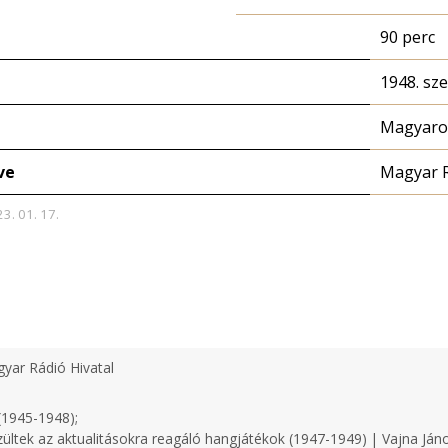
90 perc
1948. sz
Magyaror
ve
Magyar 
23. 01. 17.
yar Rádió Hivatal
(1945-1948);
zültek az aktualitásokra reagáló hangjátékok (1947-1949) | Vajna Ján