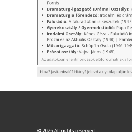
Forrás
Dramaturg-igazgató (Drámai Osztály):
K
Dramaturgia főrendező:
Irodalmi és dráma
Falurádió:
A falurádióban is készültek (1947
Gyerekosztály / Gyermekstúdió:
Pápa Rell
Irodalmi Osztály:
Képes Géza - Falurádió in
Prózai és az Aktuális Osztály (1948) | Pamlé
Műsorigazgató:
Schöpflin Gyula (1946-1949
Prózai osztály:
Vajna János (1948);
Az adatokban ellentmondások előfordulhatnak a for
Hiba? Javítanivaló? Hiány? Jelezd a nyitólap alján l
© 2026 All rights reserved.