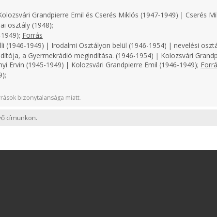
olozsvári Grandpierre Emil és Cserés Miklós (1947-1949) | Cserés Mi
i osztály (1948);
-1949);
Forrás
i (1946-1949) | Irodalmi Osztályon belül (1946-1954) | nevelési osztá
dítója, a Gyermekrádió megindítása. (1946-1954) | Kolozsvári Grandp
nyi Ervin (1945-1949) | Kolozsvári Grandpierre Emil (1946-1949);
Forr
);
rások bizonytalansága miatt.
evő címünkön.