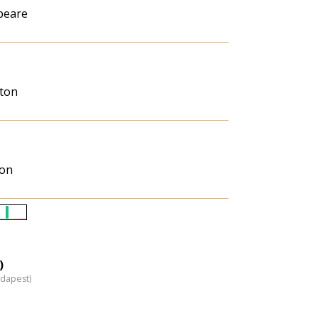
peare
ton
on
Életkori
eloszlás
nagyítása
)
udapest)