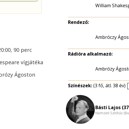
William Shakes
Rendező:
Ambróczy Ágos
20:00, 90 perc
Rádióra alkalmazó:
espeare vígjátéka
Ambrózy Ágost
mbrózy Ágoston
Színészek:
(3 fő, átl. 38 év)
Básti Lajos (37
Nemzeti Színház (B