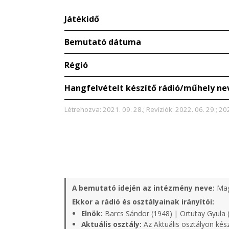
Játékidő
Bemutató dátuma
Régió
Hangfelvételt készítő rádió/műhely ne
Létrehozva: 2021. 09. 28.; Revíziók: 2022. 06. 29.; 20
A bemutató idején az intézmény neve:
Mag
Ekkor a rádió és osztályainak irányítói:
Elnök:
Barcs Sándor (1948) | Ortutay Gyula 
Aktuális osztály:
Az Aktuális osztályon kés