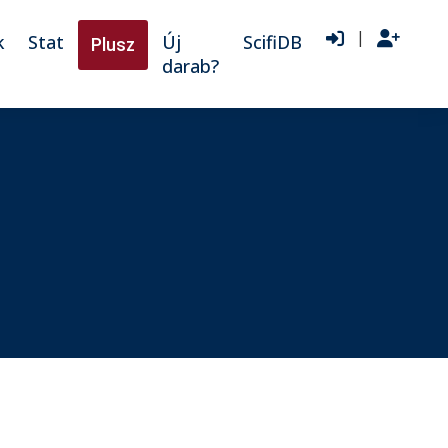
|
k
Stat
Új
ScifiDB
Plusz
darab?