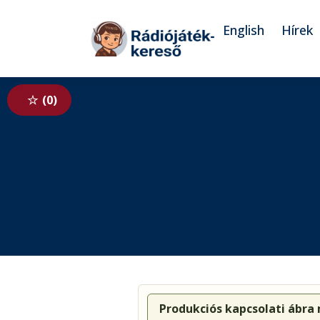
Tovább a navigációhoz
Tovább a tartalomhoz
English
Hírek
0
Produkciós kapcsolati ábra