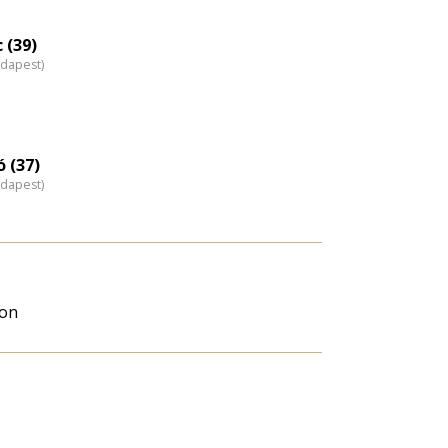
 (39)
udapest)
 (37)
udapest)
on