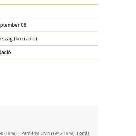
eptember 08.
szág (közrádió)
Rádió
os (1948) | Pamlényi Ervin (1945-1949);
Forrás