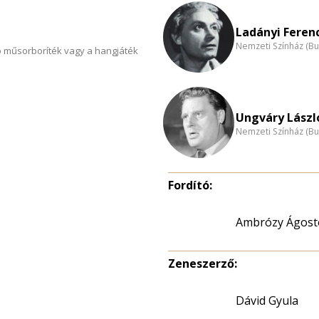
Ladányi Ferenc
Nemzeti Színház (B
 műsorboríték vagy a hangjáték
Ungváry László
Nemzeti Színház (B
Fordító:
Ambrózy Ágost
Zeneszerző:
Dávid Gyula