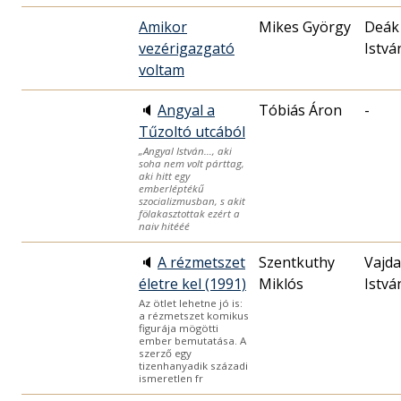
Amikor
Mikes György
Deák
vezérigazgató
Istvá
voltam
🔈
Angyal a
Tóbiás Áron
-
Tűzoltó utcából
„Angyal István…, aki
soha nem volt párttag,
aki hitt egy
emberléptékű
szocializmusban, s akit
fölakasztottak ezért a
naiv hitééé
🔈
A rézmetszet
Szentkuthy
Vajda
életre kel (1991)
Miklós
Istvá
Az ötlet lehetne jó is:
a rézmetszet komikus
figurája mögötti
ember bemutatása. A
szerző egy
tizenhanyadik századi
ismeretlen fr