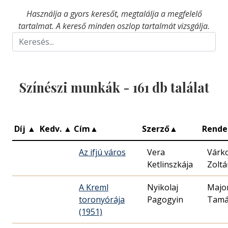
Használja a gyors keresőt, megtalálja a megfelelő
tartalmat. A kereső minden oszlop tartalmát vizsgálja.
Színészi munkák -
161
db találat
Díj
▲
Kedv.
▲
Cím
▲
Szerző
▲
Rende
Az ifjú város
Vera
Várk
Ketlinszkája
Zoltá
A Kreml
Nyikolaj
Majo
toronyórája
Pagogyin
Tamá
(1951)