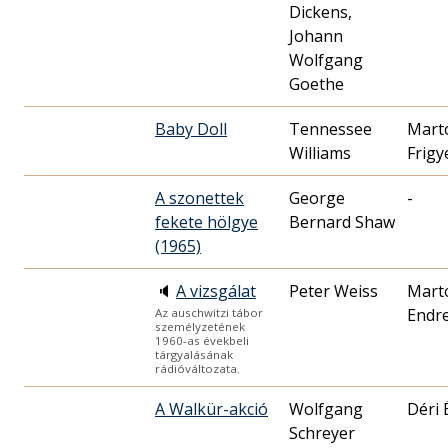
Dickens,
Johann
Wolfgang
Goethe
Baby Doll
Tennessee
Mart
Williams
Frigy
A szonettek
George
-
fekete hölgye
Bernard Shaw
(1965)
🔈
A vizsgálat
Peter Weiss
Mart
Endr
Az auschwitzi tábor
személyzetének
1960-as évekbeli
tárgyalásának
rádióváltozata.
A Walkür-akció
Wolfgang
Déri 
Schreyer