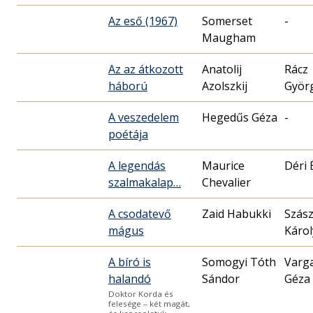
Az eső (1967)
Somerset
-
Maugham
Az az átkozott
Anatolij
Rácz
háború
Azolszkij
Györ
A veszedelem
Hegedűs Géza
-
poétája
A legendás
Maurice
Déri 
szalmakalap…
Chevalier
A csodatevő
Zaid Habukki
Szás
mágus
Károl
A bíró is
Somogyi Tóth
Varg
halandó
Sándor
Géza
Doktor Korda és
felesége – két magát,