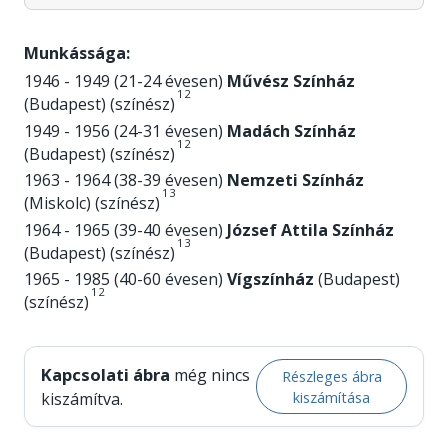
Munkássága:
1946 - 1949 (21-24 évesen)
Művész Színház
1
2
(Budapest) (színész)
1949 - 1956 (24-31 évesen)
Madách Színház
1
2
(Budapest) (színész)
1963 - 1964 (38-39 évesen)
Nemzeti Színház
1
3
(Miskolc) (színész)
1964 - 1965 (39-40 évesen)
József Attila Színház
1
3
(Budapest) (színész)
1965 - 1985 (40-60 évesen)
Vígszínház
(Budapest)
1
2
(színész)
Kapcsolati ábra
még nincs
Részleges ábra
kiszámítása
kiszámítva.