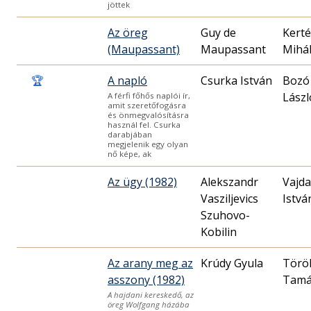
jöttek
Az öreg
Guy de
Kerté
(Maupassant)
Maupassant
Mihá
🏆
A napló
Csurka István
Bozó
Lászl
A férfi főhős naplói ír,
amit szeretőfogásra
és önmegvalósításra
használ fel. Csurka
darabjában
megjelenik egy olyan
nő képe, ak
Az ügy (1982)
Alekszandr
Vajda
Vasziljevics
Istvá
Szuhovo-
Kobilin
Az arany meg az
Krúdy Gyula
Törö
asszony (1982)
Tamá
A hajdani kereskedő, az
öreg Wolfgang házába