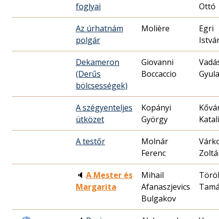
foglyai
Ottó
Az úrhatnám
Molière
Egri
polgár
Istvá
Dekameron
Giovanni
Vadá
(Derűs
Boccaccio
Gyul
bölcsességek)
A szégyenteljes
Kopányi
Kővá
ütközet
György
Katal
A testőr
Molnár
Várk
Ferenc
Zoltá
🔈
A Mester és
Mihail
Törö
Margarita
Afanaszjevics
Tamá
Bulgakov