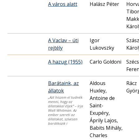
A város alatt
Halász Péter
Horv
Tibor‏‎
Mak
Károl
A Vaclav – úti
Igor
Szás
rejtély
Lukovszky
Károl
A hazug (1955)
Carlo Goldoni
Szécs
Fere
Barátaink, az
Aldous
Rácz
állatok
Huxley,
Györ
Antoine de
„Azt hiszem el tudnék
menni, hogy az
Saint-
állatokkal éljek” – írja
Walt Whitman. Az
Exupéry,
ember szereti az
állatokat, szívesen
Áprily Lajos,
barátkozik i
Babits Mihály,
Charles