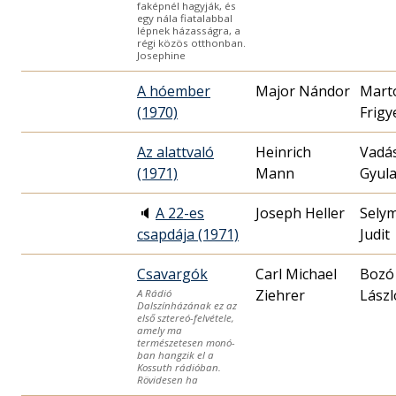
faképnél hagyják, és
egy nála fiatalabbal
lépnek házasságra, a
régi közös otthonban.
Josephine
A hóember
Major Nándor
Mart
(1970)
Frigy
Az alattvaló
Heinrich
Vadá
(1971)
Mann
Gyul
🔈
A 22-es
Joseph Heller
Sely
csapdája (1971)
Judit
Csavargók
Carl Michael
Bozó
Ziehrer
Lászl
A Rádió
Dalszínházának ez az
első sztereó-felvétele,
amely ma
természetesen monó-
ban hangzik el a
Kossuth rádióban.
Rövidesen ha