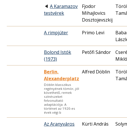
🔈
A Karamazov
Fjodor
Törö
testvérek
Mihajlovics
Tamá
Dosztojevszkij
A rimpjúter
Primo Levi
Baba
Lászl
Bolond Istók
Petőfi Sándor
Cser
(1973)
Mikló
Berlin,
Alfred Döblin
Törö
Alexanderplatz
Tamá
Döblin klasszikus
regényének tömör, jól
követhető, remek
színészeket
felvonultató
adaptációja. A
történet az 1920-es
évek végi b
Az Aranyváros
Kürti András
Soly