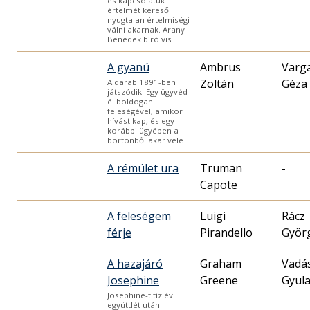
és kapcsolatuk
értelmét kereső
nyugtalan értelmiségi
válni akarnak. Arany
Benedek bíró vis
A gyanú
Ambrus
Varg
Zoltán
Géza
A darab 1891-ben
játszódik. Egy ügyvéd
él boldogan
feleségével, amikor
hívást kap, és egy
korábbi ügyében a
börtönből akar vele
A rémület ura
Truman
-
Capote
A feleségem
Luigi
Rácz
férje
Pirandello
Györ
A hazajáró
Graham
Vadá
Josephine
Greene
Gyul
Josephine-t tíz év
együttlét után