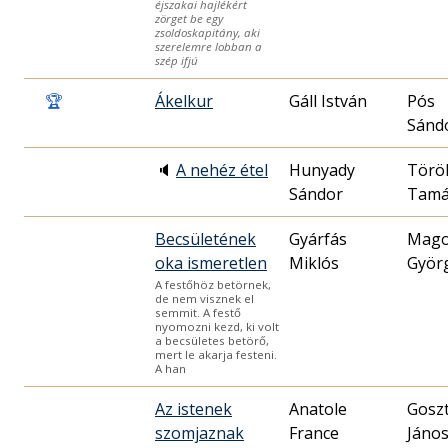
éjszakai hajlékért
zörget be egy
zsoldoskapitány, aki
szerelemre lobban a
szép ifjú
🏆
Ákelkur
Gáll István
Pós
Sánd
🔈
A nehéz étel
Hunyady
Törö
Sándor
Tamá
Becsületének
Gyárfás
Mag
oka ismeretlen
Miklós
Györ
A festőhöz betörnek,
de nem visznek el
semmit. A festő
nyomozni kezd, ki volt
a becsületes betörő,
mert le akarja festeni.
A han
Az istenek
Anatole
Gosz
szomjaznak
France
Jáno