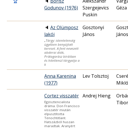
🏆
🔈
Borisz
Alekszandr
Varg
Godunov (1976)
Szergejevics
Géza
Puskin
🔈
Az Olümposz
Gosztonyi
Gosz
lakói
János
Jáno
„Tárgy: istentelenség
ügyében benyújtott
kereset. A fent nevezett
abderai diák,
Prótagorász bírálóan
és hitetlenül tárgyalja a
k
Anna Karenina
Lev Tolsztoj
Cser
(1977)
Mikló
Cortez visszatér
Andrej Hieng
Orbá
Tibo
Egzisztencialista
dráma. Don Francisco
visszatér miután
elpusztította
Tenochtitlant.
Hatszázból huszan
maradtak. Aranyért