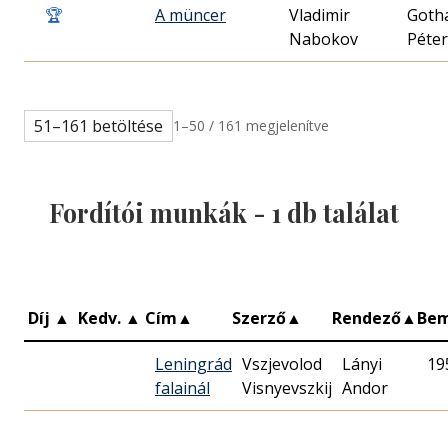
🏆
A müncer
Vladimir
Goth
Nabokov
Péter
51–161 betöltése
1–50 / 161 megjelenítve
Fordítói munkák -
1
db találat
Díj
▲
Kedv.
▲
Cím
▲
Szerző
▲
Rendező
▲
Be
Leningrád
Vszjevolod
Lányi
19
falainál
Visnyevszkij
Andor