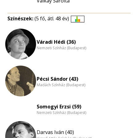
Valkay Sarolta
Színészek:
(5 fő, átl. 48 év)
Életkori
eloszlás
nagyítása
Váradi Hédi (36)
Nemzeti Színház (Budapest)
Pécsi Sándor (43)
Madách Színház (Budapest)
Somogyi Erzsi (59)
Nemzeti Színház (Budapest)
Darvas Iván (40)