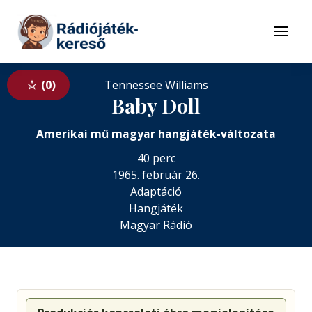
Tovább a navigációhoz
Tovább a tartalomhoz
Menü
0
Tennessee Williams
Baby Doll
Amerikai mű magyar hangjáték-változata
40 perc
1965. február 26.
Adaptáció
Hangjáték
Magyar Rádió