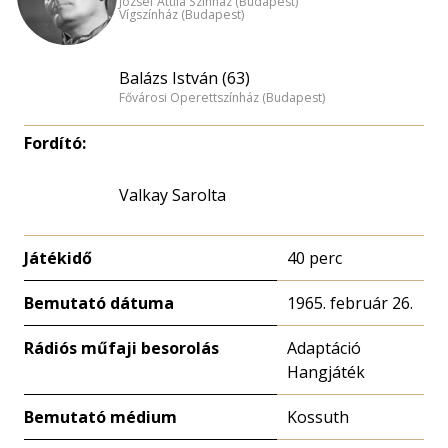
József Attila Színház (Budapest)
Vígszínház (Budapest)
Balázs István (63)
Fővárosi Operettszínház (Budapest)
Fordító:
Valkay Sarolta
Játékidő
40 perc
Bemutató dátuma
1965. február 26.
Rádiós műfaji besorolás
Adaptáció
Hangjáték
Bemutató médium
Kossuth