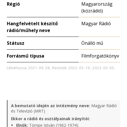
Régió
Magyarország
(közrádió)
Hangfelvételt készítő
Magyar Rádió
rádió/műhely neve
Státusz
Önálló mű
Forrásmű típusa
Filmforgatókönyv
Létrehozva: 2021. 09. 28.; Revíziók: 2022. 05. 19.; 2023. 03. 05.
A bemutató idején az intézmény neve:
Magyar Rádió
és Televízió (MRT)
Ekkor a rádió és osztályainak irányítói:
Elnök:
Tömpe István (1962-1974);