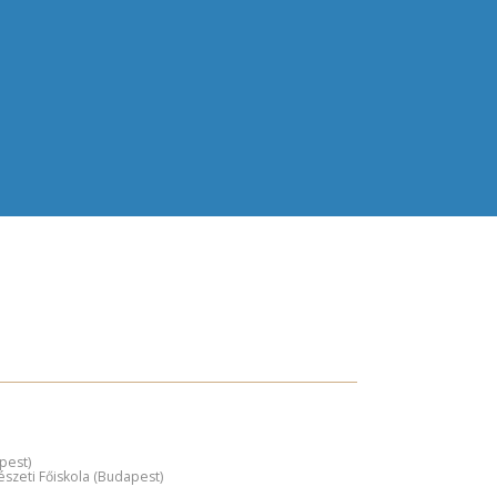
pest)
észeti Főiskola (Budapest)