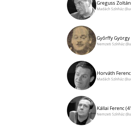
Greguss Zoltán 
Madách Színház (Bu
Győrffy György 
Nemzeti Színház (B
Horváth Ferenc 
Madách Színház (Bu
Kállai Ferenc (4
Nemzeti Színház (B