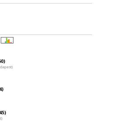
Életkori
eloszlás
nagyítása
60)
udapest)
4)
45)
t)