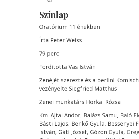
Színlap
Oratórium 11 énekben
Írta Peter Weiss
79 perc
Forditotta Vas István
Zenéjét szerezte és a berlini Komisc
vezényelte Siegfried Matthus
Zenei munkatárs Horkai Rózsa
Km. Ajtai Andor, Balázs Samu, Baló E
Básti Lajos, Benkő Gyula, Bessenyei F
István, Gáti József, Gózon Gyula, Gre