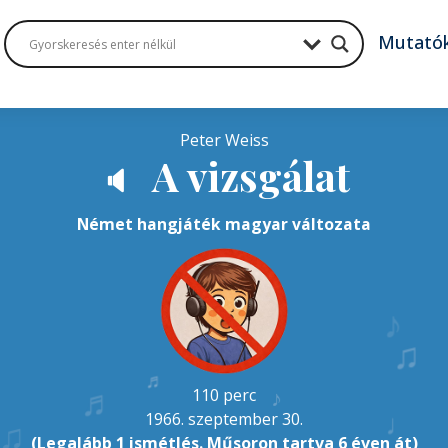
Mutató
Peter Weiss
A vizsgálat
🔈
Német hangjáték magyar változata
♪
♬
♬
110 perc
♪
1966. szeptember 30.
♫
(Legalább 1 ismétlés. Műsoron tartva 6 éven át)