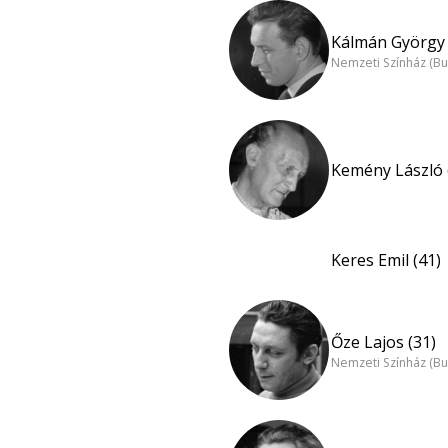
Kálmán György 
Nemzeti Színház (B
Kemény László 
Keres Emil (41)
Őze Lajos (31)
Nemzeti Színház (B