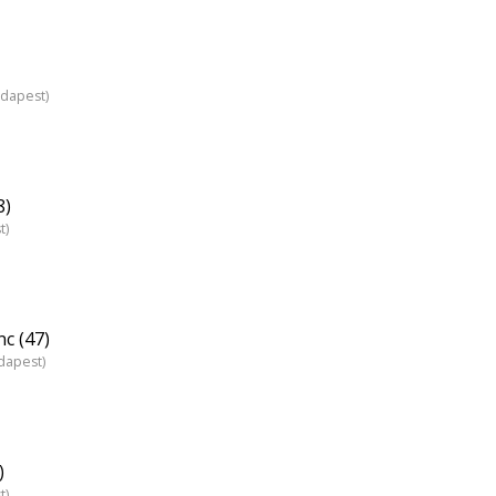
udapest)
8)
t)
c (47)
dapest)
)
t)