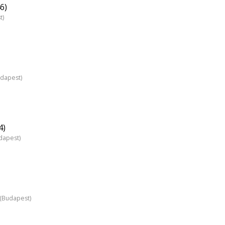
6)
t)
udapest)
4)
dapest)
z (Budapest)