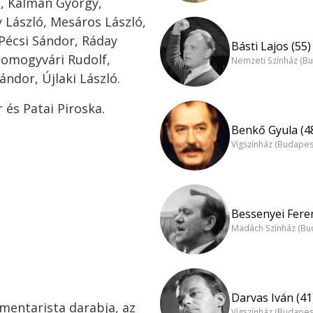
c, Kálmán György,
 László, Mesáros László,
 Pécsi Sándor, Ráday
Básti Lajos (55)
 Somogyvári Rudolf,
Nemzeti Színház (B
ándor, Újlaki László.
és Patai Piroska.
Benkő Gyula (4
Vígszínház (Budapes
Bessenyei Feren
Madách Színház (Bu
Darvas Iván (41
mentarista darabja, az
Vígszínház (Budapes