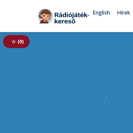
Tovább a navigációhoz
Tovább a tartalomhoz
English
Hírek
0
♪