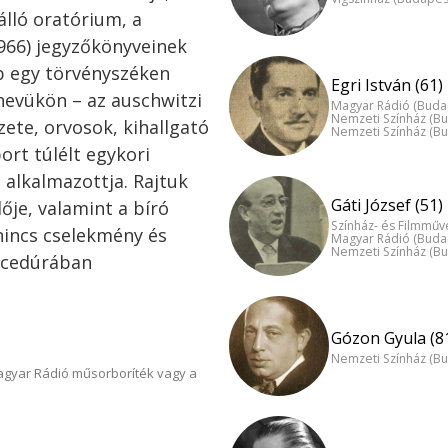
álló oratórium, a
966) jegyzőkönyveinek
ab egy törvényszéken
Egri István (61)
 nevükön – az auschwitzi
Magyar Rádió (Buda
Nemzeti Színház (B
ete, orvosok, kihallgató
Nemzeti Színház (B
bort túlélt egykori
 alkalmazottja. Rajtuk
Gáti József (51)
ője, valamint a bíró
Színház- és Filmműv
nincs cselekmény és
Magyar Rádió (Buda
Nemzeti Színház (B
rocedúrában
Gózon Gyula (8
Nemzeti Színház (B
Magyar Rádió műsorboríték vagy a