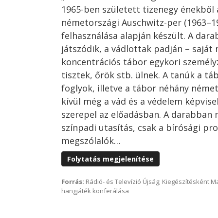
1965-ben született tizenegy énekből 
németországi Auschwitz-per (1963–1
felhasználása alapján készült. A dar
játszódik, a vádlottak padján – saját
koncentrációs tábor egykori személyz
tisztek, őrök stb. ülnek. A tanúk a tá
foglyok, illetve a tábor néhány német
kívül még a vád és a védelem képvisel
szerepel az előadásban. A darabban 
színpadi utasítás, csak a bírósági p
megszólalók…
Folytatás megjelenítése
Forrás:
Rádió- és Televízió Újság; Kiegészítésként 
hangjáték konferálása