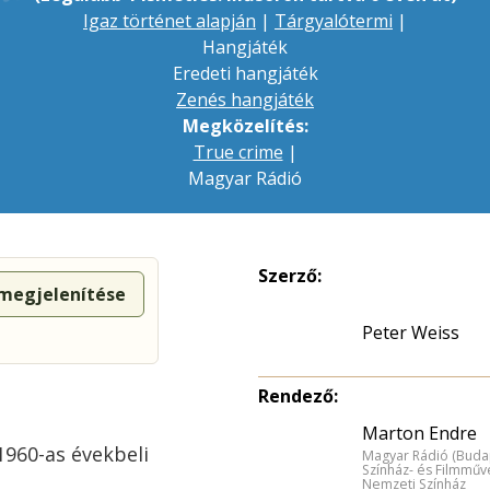
Igaz történet alapján
|
Tárgyalótermi
|
Hangjáték
Eredeti hangjáték
Zenés hangjáték
Megközelítés:
True crime
|
Magyar Rádió
Szerző:
 megjelenítése
Peter Weiss
Rendező:
Marton Endre
1960-as évekbeli
Magyar Rádió (Buda
Színház- és Filmműv
Nemzeti Színház