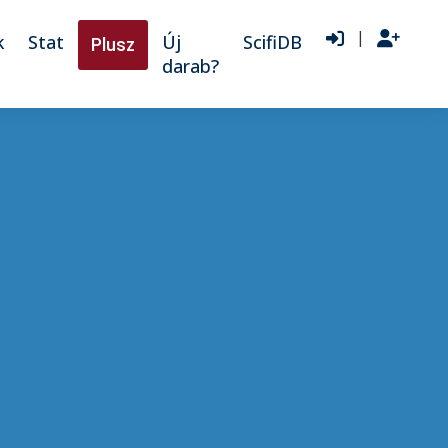
|
k
Stat
Új
ScifiDB
Plusz
darab?
♫
♩