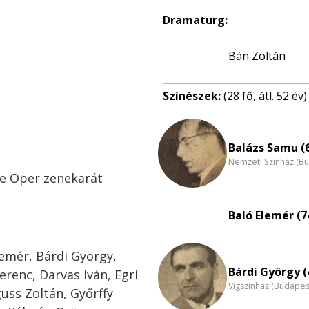
Dramaturg:
Bán Zoltán
Színészek:
(28 fő, átl. 52 év)
Balázs Samu (
Nemzeti Színház (B
he Oper zenekarát
Baló Elemér (7
lemér, Bárdi György,
Bárdi György (
erenc, Darvas Iván, Egri
Vígszínház (Budapes
guss Zoltán, Győrffy