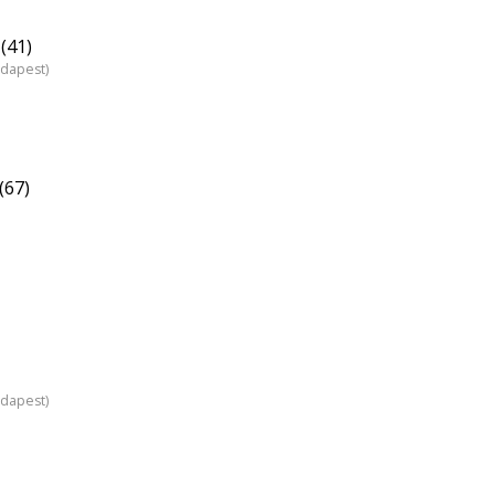
(41)
udapest)
(67)
udapest)