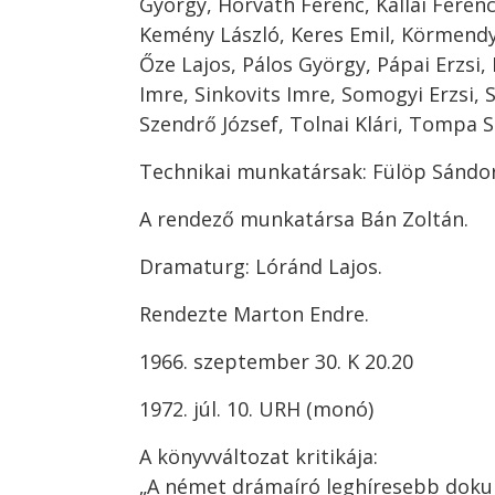
György, Horváth Ferenc, Kállai Feren
Kemény László, Keres Emil, Körmendy
Őze Lajos, Pálos György, Pápai Erzsi,
Imre, Sinkovits Imre, Somogyi Erzsi,
Szendrő József, Tolnai Klári, Tompa S
Technikai munkatársak: Fülöp Sándor 
A rendező munkatársa Bán Zoltán.
Dramaturg: Lóránd Lajos.
Rendezte Marton Endre.
1966. szeptember 30. K 20.20
1972. júl. 10. URH (monó)
A könyvváltozat kritikája:
„A ​német drámaíró leghíresebb doku