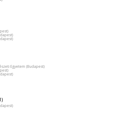
pest)
udapest)
udapest)
észeti Egyetem (Budapest)
pest)
udapest)
1)
udapest)