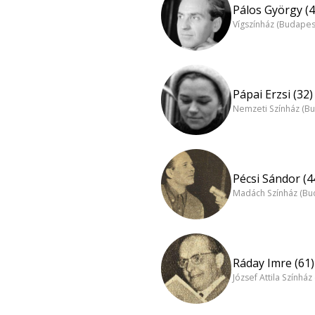
Pálos György (4
Vígszínház (Budapes
Pápai Erzsi (32)
Nemzeti Színház (B
Pécsi Sándor (4
Madách Színház (Bu
Ráday Imre (61)
József Attila Színhá