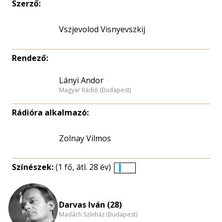
Szerző:
Vszjevolod Visnyevszkij
Rendező:
Lányi Andor
Magyar Rádió (Budapest)
Rádióra alkalmazó:
Zolnay Vilmos
Színészek:
(1 fő, átl. 28 év)
Életkori
eloszlás
nagyítása
Darvas Iván (28)
Madách Színház (Budapest)