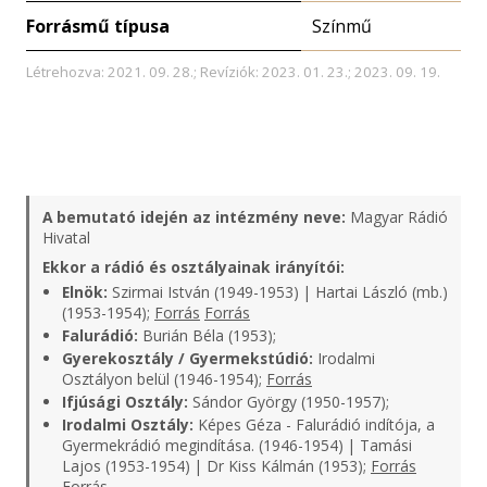
Forrásmű típusa
Színmű
Létrehozva: 2021. 09. 28.; Revíziók: 2023. 01. 23.; 2023. 09. 19.
A bemutató idején az intézmény neve:
Magyar Rádió
Hivatal
Ekkor a rádió és osztályainak irányítói:
Elnök:
Szirmai István (1949-1953) | Hartai László (mb.)
(1953-1954);
Forrás
Forrás
Falurádió:
Burián Béla (1953);
Gyerekosztály / Gyermekstúdió:
Irodalmi
Osztályon belül (1946-1954);
Forrás
Ifjúsági Osztály:
Sándor György (1950-1957);
Irodalmi Osztály:
Képes Géza - Falurádió indítója, a
Gyermekrádió megindítása. (1946-1954) | Tamási
Lajos (1953-1954) | Dr Kiss Kálmán (1953);
Forrás
Forrás