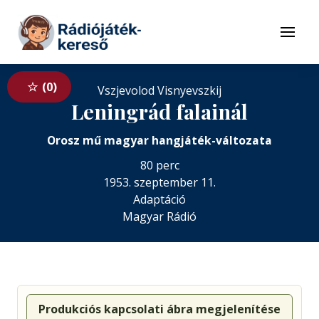
Tovább a navigációhoz
Tovább a tartalomhoz
Menü
0
Vszjevolod Visnyevszkij
Leningrád falainál
Orosz mű magyar hangjáték-változata
80 perc
1953. szeptember 11.
Adaptáció
Magyar Rádió
Produkciós kapcsolati ábra megjelenítése