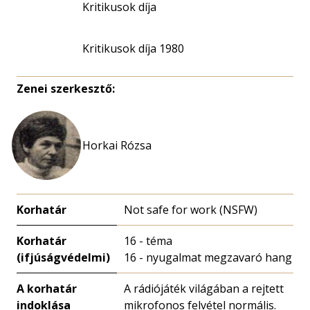
Kritikusok díja
Kritikusok díja 1980
Zenei szerkesztő:
Horkai Rózsa
Korhatár
Not safe for work (NSFW)
Korhatár
16 - téma
(ifjúságvédelmi)
16 - nyugalmat megzavaró hang
A korhatár
A rádiójáték világában a rejtett
indoklása
mikrofonos felvétel normális.