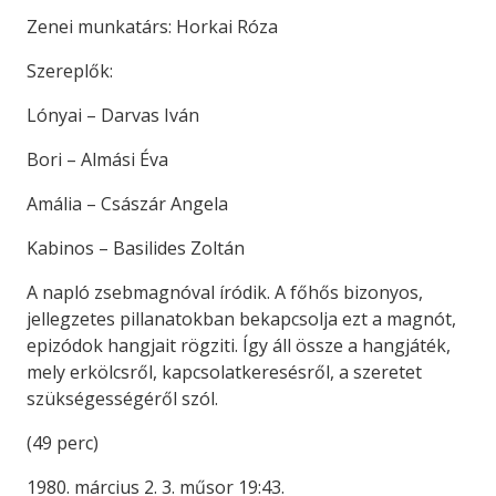
Zenei munkatárs: Horkai Róza
Szereplők:
Lónyai – Darvas Iván
Bori – Almási Éva
Amália – Császár Angela
Kabinos – Basilides Zoltán
A napló zsebmagnóval íródik. A főhős bizonyos,
jellegzetes pillanatokban bekapcsolja ezt a magnót,
epizódok hangjait rögziti. Így áll össze a hangjáték,
mely erkölcsről, kapcsolatkeresésről, a szeretet
szükségességéről szól.
(49 perc)
1980. március 2. 3. műsor 19:43.