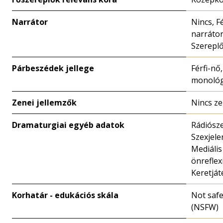
Narrátor
Nincs, Fé
narrátor
Szerepl
Párbeszédek jellege
Férfi-nő,
monoló
Zenei jellemzők
Nincs z
Dramaturgiai egyéb adatok
Rádiósze
Szexjele
Mediális
önreflex
Keretját
Korhatár - edukációs skála
Not safe
(NSFW)