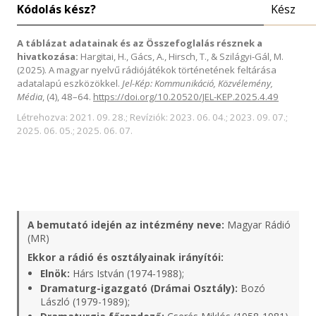
Kódolás kész?
Kész
A táblázat adatainak és az Összefoglalás résznek a
hivatkozása:
Hargitai, H., Gács, A., Hirsch, T., & Szilágyi-Gál, M.
(2025). A magyar nyelvű rádiójátékok történetének feltárása
adatalapú eszközökkel.
Jel-Kép: Kommunikáció, Közvélemény,
Média
, (4), 48–64.
https://doi.org/10.20520/JEL-KEP.2025.4.49
Létrehozva: 2021. 09. 28.; Revíziók: 2023. 06. 04.; 2023. 09. 07.;
2025. 06. 05.; 2025. 06. 07.
A bemutató idején az intézmény neve:
Magyar Rádió
(MR)
Ekkor a rádió és osztályainak irányítói:
Elnök:
Hárs István (1974-1988);
Dramaturg-igazgató (Drámai Osztály):
Bozó
László (1979-1989);