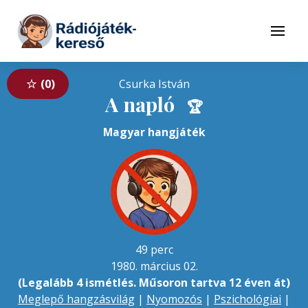
Tovább a navigációhoz
Tovább a tartalomhoz
Menü
0
Csurka István
A napló
🏆
Magyar hangjáték
49 perc
1980. március 02.
(Legalább 4 ismétlés. Műsoron tartva 12 éven át)
Meglepő hangzásvilág
|
Nyomozós
|
Pszichológiai
|