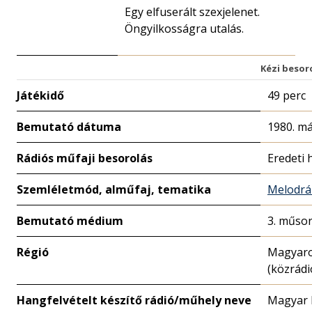
Egy elfuserált szexjelenet.
Öngyilkosságra utalás.
Kézi besor
Játékidő
49 perc
Bemutató dátuma
1980. má
Rádiós műfaji besorolás
Eredeti 
Szemléletmód, alműfaj, tematika
Melodr
Bemutató médium
3. műso
Régió
Magyar
(közrádi
Hangfelvételt készítő rádió/műhely neve
Magyar 