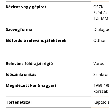
Kézirat vagy gépirat
OSZK
Színházt
Tár MM
Szövegforma
DIalógu
Előforduló releváns játékterek
Otthon
Releváns földrajzi régió
Város
Időszinkronitás
Szinkro
Megidézett kor (magyar)
1959-19
korszak
Történetszál
Kapcsola