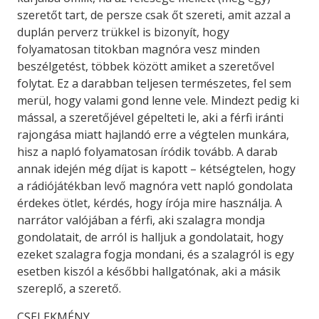
szeretőt tart, de persze csak őt szereti, amit azzal a
duplán perverz trükkel is bizonyít, hogy
folyamatosan titokban magnóra vesz minden
beszélgetést, többek között amiket a szeretővel
folytat. Ez a darabban teljesen természetes, fel sem
merül, hogy valami gond lenne vele. Mindezt pedig ki
mással, a szeretőjével gépelteti le, aki a férfi iránti
rajongása miatt hajlandó erre a végtelen munkára,
hisz a napló folyamatosan íródik tovább. A darab
annak idején még díjat is kapott – kétségtelen, hogy
a rádiójátékban levő magnóra vett napló gondolata
érdekes ötlet, kérdés, hogy írója mire használja. A
narrátor valójában a férfi, aki szalagra mondja
gondolatait, de arról is halljuk a gondolatait, hogy
ezeket szalagra fogja mondani, és a szalagról is egy
esetben kiszól a későbbi hallgatónak, aki a másik
szereplő, a szerető.
CSELEKMÉNY