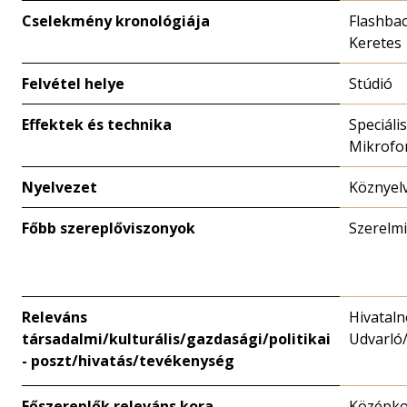
Cselekmény kronológiája
Flashbac
Keretes
Felvétel helye
Stúdió
Effektek és technika
Speciális
Mikrofo
Nyelvezet
Köznyel
Főbb szereplőviszonyok
Szerelmi
Releváns
Hivataln
társadalmi/kulturális/gazdasági/politikai
Udvarló
- poszt/hivatás/tevékenység
Főszereplők releváns kora
Középk