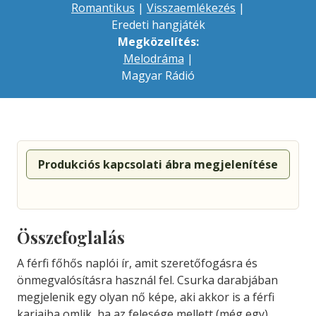
Romantikus
|
Visszaemlékezés
|
Eredeti hangjáték
Megközelítés:
Melodráma
|
Magyar Rádió
Produkciós kapcsolati ábra megjelenítése
Összefoglalás
A férfi főhős naplói ír, amit szeretőfogásra és
önmegvalósításra használ fel. Csurka darabjában
megjelenik egy olyan nő képe, aki akkor is a férfi
karjaiba omlik, ha az felesége mellett (még egy)