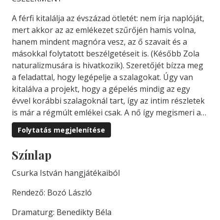
A férfi kitalálja az évszázad ötletét: nem írja naplóját,
mert akkor az az emlékezet szűrőjén hamis volna,
hanem mindent magnóra vesz, az ő szavait és a
másokkal folytatott beszélgetéseit is. (Később Zola
naturalizmusára is hivatkozik). Szeretőjét bízza meg
a feladattal, hogy legépelje a szalagokat. Úgy van
kitalálva a projekt, hogy a gépelés mindig az egy
évvel korábbi szalagoknál tart, így az intim részletek
is már a régmúlt emlékei csak. A nő így megismeri a…
Folytatás megjelenítése
Színlap
Csurka István hangjátékaiból
Rendező: Bozó László
Dramaturg: Benedikty Béla