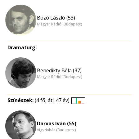
Bozó László (53)
Magyar Rádió (Budapest)
Dramaturg:
Benedikty Béla (37)
Magyar Rádió (Budapest)
Színészek:
(4 fő, átl. 47 év)
Életkori
eloszlás
nagyítása
Darvas Iván (55)
Vígszínház (Budapest)