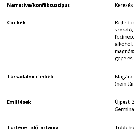
Narratíva/konfliktustípus
Keresés
Címkék
Rejtett 
szerető, 
focimecc
alkohol,
magnósz
gépelés
Társadalmi címkék
Magánél
(nem tár
Említések
Újpest, 
Germina
Történet időtartama
Több h